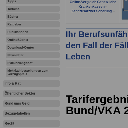
Tipps
Online-Vergleich Gesetzliche
Krankenkassen
-
Termine
Zahnzusatzversicherung
-
Bücher
Ratgeber
Ihr Berufsunfäh
Publikationen
OnlineBücher
den Fall der Fä
Download-Center
Leben
Newsletter
Exklusivangebot
Mehrfachbestellungen zum
Vorzugspreis
Info & Rat
Öffentlicher Sektor
Tarifergeb
Rund ums Geld
Bund/VKA 
Bezügetabellen
Recht