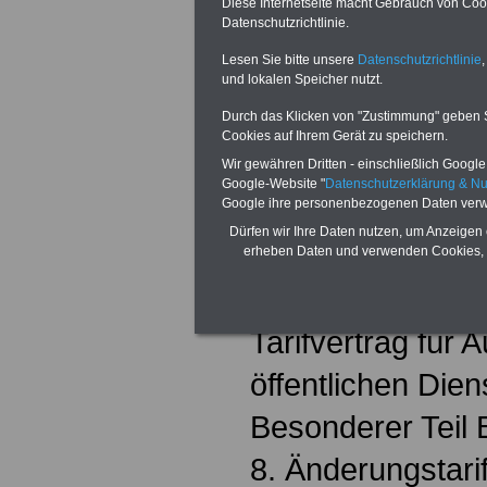
Tarifvertrag für d
Diese Internetseite macht Gebrauch von Cooki
Datenschutzrichtlinie.
Kraftfahrerinne
Lesen Sie bitte unsere
Datenschutzrichtlinie
,
(KraftfahrerTV B
und lokalen Speicher nutzt.
Durch das Klicken von "Zustimmung" geben Sie
6. Änderungstari
Cookies auf Ihrem Gerät zu speichern.
Tarifvertrag für
Wir gewähren Dritten - einschließlich Google -
Google-Website "
Datenschutzerklärung & N
Google ihre personenbezogenen Daten verw
öffentlichen Die
Dürfen wir Ihre Daten nutzen, um Anzeigen 
Allgemeiner Teil 
erheben Daten und verwenden Cookies, 
7. Änderungstari
Tarifvertrag für
öffentlichen Die
Besonderer Teil 
8. Änderungstari