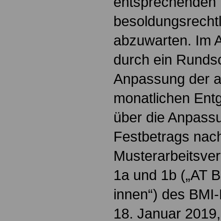
entsprechenden
besoldungsrecht
abzuwarten. Im 
durch ein Rundsc
Anpassung der au
monatlichen Entg
über die Anpass
Festbetrags nac
Musterarbeitsve
1a und 1b („AT B
innen“) des BMI
18. Januar 2019