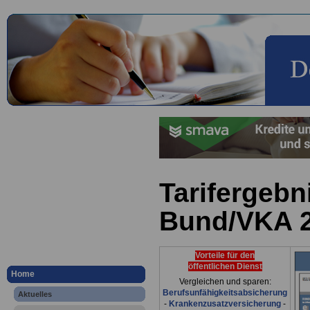
Tarifergeb
Bund/VKA 
Vorteile für den
öffentlichen Dienst
Home
Vergleichen und sparen:
Berufsunfähigkeitsabsicherung
Aktuelles
-
Krankenzusatzversicherung
-