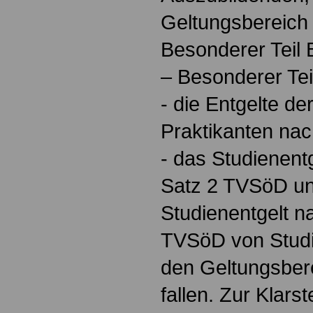
Geltungsbereich
Besonderer Teil
– Besonderer Teil
-
die Entgelte de
Praktikanten na
-
das Studienentg
Satz 2 TVSöD un
Studienentgelt n
TVSöD von Studi
den Geltungsbe
fallen. Zur Klars