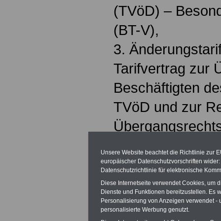
(TVöD) – Besonde
(BT-V),
3. Änderungstari
Tarifvertrag zur 
Beschäftigten de
TVöD und zur R
Übergangsrecht
4. Änderungstari
Unsere Website beachtet die Richtlinie zur 
Tarifvertrag über
europäischer Datenschutzvorschriften wide
Datenschutzrichtlinie für elektronische Komm
des Bundes (TV 
Diese Internetseite verwendet Cookies, um 
Dienste und Funktionen bereitzustellen. Es
5. Änderungstari
Personalisierung von Anzeigen verwendet - un
personalisierte Werbung genutzt.