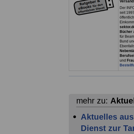
Versand
Der INFO
seit 1997
öffentli
Einkomm
sektor.d
Bücher
für Bea
Bund un
Ebenfall
Nebentät
Berufsei
und
Fra
Bestellf
mehr zu:
Aktue
Aktuelles aus
Dienst zur T