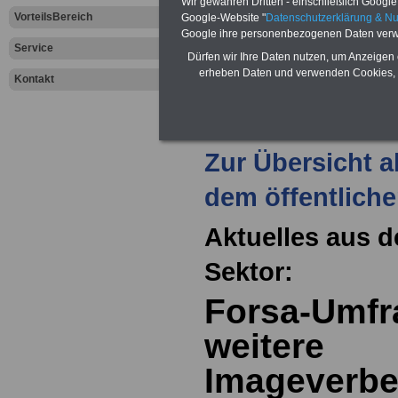
Wir gewähren Dritten - einschließlich Google -
VorteilsBereich
Google-Website "
Datenschutzerklärung & N
den Fall der Fä
Google ihre personenbezogenen Daten verw
Service
Dürfen wir Ihre Daten nutzen, um Anzeigen 
Leben
erheben Daten und verwenden Cookies, 
Kontakt
Zur Übersicht a
dem öffentliche
Aktuelles aus d
Sektor:
Forsa-Umfr
weitere
Imageverbe