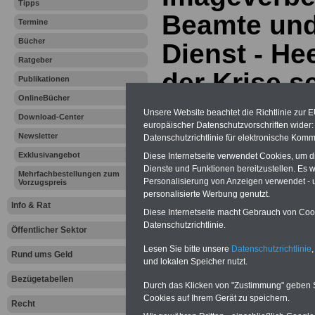
Tipps
Beamte und
Termine
Bücher
Dienst - He
Ratgeber
der Krise s
Publikationen
OnlineBücher
sich letztl
Unsere Website beachtet die Richtlinie zur 
Download-Center
europäischer Datenschutzvorschriften wide
alle Klisch
Newsletter
Datenschutzrichtlinie für elektronische Komm
Exklusivangebot
Diese Internetseite verwendet Cookies, um 
Dienste und Funktionen bereitzustellen. Es
Mehrfachbestellungen zum
Vorteile für den
Personalisierung von Anzeigen verwendet - un
Vorzugspreis
öffentlichen Dienst
personalisierte Werbung genutzt.
Vergleichen und sparen:
Info & Rat
Diese Internetseite macht Gebrauch von Cooki
Berufsunfähigkeitsabsicherung
-
Krankenzusatzversicherung
-
Datenschutzrichtlinie.
Öffentlicher Sektor
Online-Vergleich Gesetzliche
Krankenkassen
-
Lesen Sie bitte unsere
Datenschutzrichtlinie
,
Rund ums Geld
Zahnzusatzversicherung
-
und lokalen Speicher nutzt.
Bezügetabellen
Durch das Klicken von "Zustimmung" geben Sie
Cookies auf Ihrem Gerät zu speichern.
Recht
Ihr Berufsunfäh