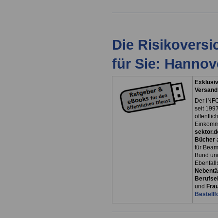
Die Risikovers
für Sie: Hanno
Exklusiv
Versand
Der INFO
seit 1997
öffentli
Einkomm
sektor.d
Bücher
für Bea
Bund un
Ebenfall
Nebentät
Berufsei
und
Fra
Bestellf