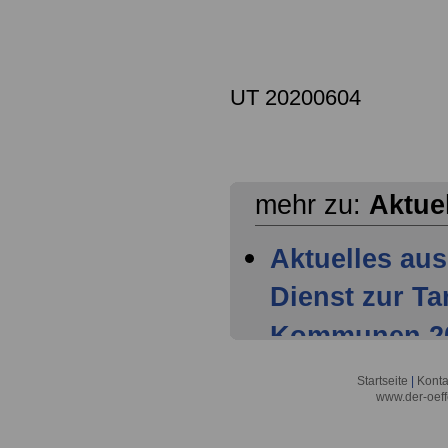
UT 20200604
mehr zu:
Aktue
Aktuelles aus
Dienst zur T
Kommunen 202
Mitglieder ha
Startseite
|
Konta
www.der-oeff
Tarifparteien