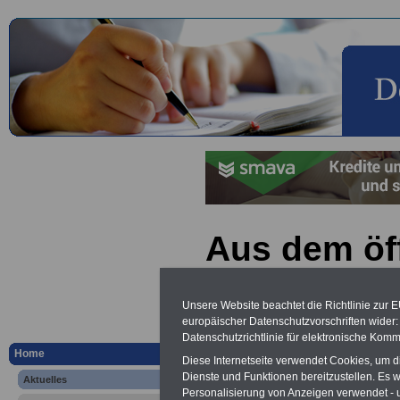
Aus dem öf
Sektor: Zol
Unsere Website beachtet die Richtlinie zur 
Lohndumpi
europäischer Datenschutzvorschriften wide
Datenschutzrichtlinie für elektronische Komm
Home
Diese Internetseite verwendet Cookies, um 
Vorteile für den
Dienste und Funktionen bereitzustellen. Es
Aktuelles
öffentlichen Dienst
Personalisierung von Anzeigen verwendet - un