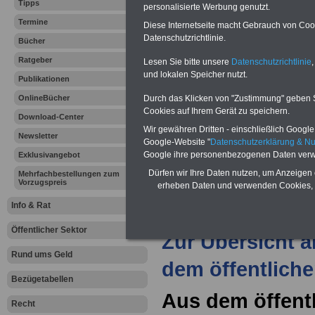
Vergleichen und sparen:
Tipps
personalisierte Werbung genutzt.
Berufsunfähigkeitsabsicherung
Termine
-
Krankenzusatzversicherung
-
Diese Internetseite macht Gebrauch von Cooki
Online-Vergleich Gesetzliche
Datenschutzrichtlinie.
Bücher
Krankenkassen
-
Zahnzusatzversicherung
-
Ratgeber
Lesen Sie bitte unsere
Datenschutzrichtlinie
,
und lokalen Speicher nutzt.
Publikationen
Durch das Klicken von "Zustimmung" geben Sie
OnlineBücher
Ihr Berufsunfäh
Cookies auf Ihrem Gerät zu speichern.
Download-Center
Wir gewähren Dritten - einschließlich Google -
den Fall der Fä
Newsletter
Google-Website "
Datenschutzerklärung & N
Google ihre personenbezogenen Daten verw
Exklusivangebot
Leben
Dürfen wir Ihre Daten nutzen, um Anzeigen 
Mehrfachbestellungen zum
Vorzugspreis
erheben Daten und verwenden Cookies, 
Info & Rat
Öffentlicher Sektor
Zur Übersicht a
Rund ums Geld
dem öffentliche
Bezügetabellen
Aus dem öffentl
Recht