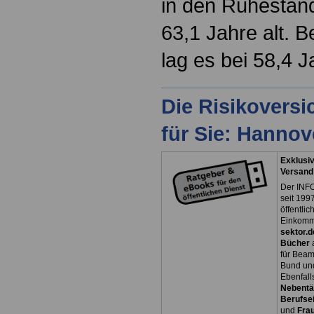
in den Ruhestand
63,1 Jahre alt. B
lag es bei 58,4 J
Die Risikovers
für Sie: Hanno
Exklusiv
Versand
Der INFO
seit 1997
öffentli
Einkomm
sektor.d
Bücher
für Bea
Bund un
Ebenfall
Nebentät
Berufsei
und
Fra