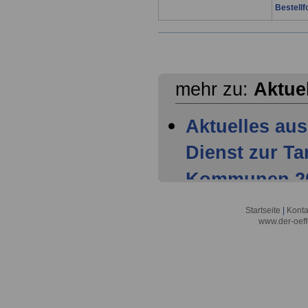
Bestellf
mehr zu:
Aktue
Aktuelles aus
Dienst zur T
Kommunen 202
Mitglieder ha
Startseite
|
Konta
www.der-oeff
Tarifparteien
Aktuelles aus
Dienst zur T