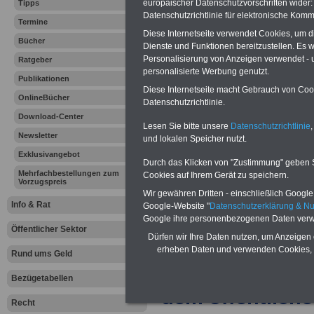
Vorteile für den
europäischer Datenschutzvorschriften wide
Tipps
öffentlichen Dienst
Datenschutzrichtlinie für elektronische Komm
Termine
Vergleichen und sparen:
Diese Internetseite verwendet Cookies, um 
Berufsunfähigkeitsabsicherung
Bücher
Dienste und Funktionen bereitzustellen. Es
-
Krankenzusatzversicherung
-
Personalisierung von Anzeigen verwendet - un
Ratgeber
Online-Vergleich Gesetzliche
personalisierte Werbung genutzt.
Krankenkassen
-
Publikationen
Zahnzusatzversicherung
-
Diese Internetseite macht Gebrauch von Cooki
OnlineBücher
Datenschutzrichtlinie.
Download-Center
Lesen Sie bitte unsere
Datenschutzrichtlinie
,
Ihr Berufsunfäh
Newsletter
und lokalen Speicher nutzt.
Exklusivangebot
den Fall der Fä
Durch das Klicken von "Zustimmung" geben Sie
Mehrfachbestellungen zum
Cookies auf Ihrem Gerät zu speichern.
Vorzugspreis
Leben
Wir gewähren Dritten - einschließlich Google -
Info & Rat
Google-Website "
Datenschutzerklärung & N
Google ihre personenbezogenen Daten verw
Öffentlicher Sektor
Dürfen wir Ihre Daten nutzen, um Anzeigen 
erheben Daten und verwenden Cookies, 
Rund ums Geld
Zur Übersicht a
Bezügetabellen
dem öffentliche
Recht