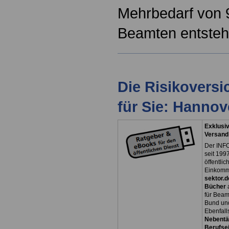
Mehrbedarf von 
Beamten entsteh
Die Risikovers
für Sie: Hanno
Exklusiv
Versand
Der INFO
seit 1997
öffentli
Einkomm
sektor.d
Bücher
für Bea
Bund un
Ebenfall
Nebentät
Berufsei