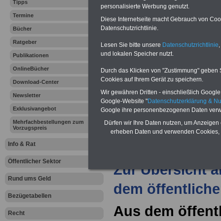
Vergleichen und sparen:
Tipps
personalisierte Werbung genutzt.
Berufsunfähigkeitsabsicherung
Termine
-
Krankenzusatzversicherung
-
Diese Internetseite macht Gebrauch von Cooki
Online-Vergleich Gesetzliche
Datenschutzrichtlinie.
Bücher
Krankenkassen
-
Zahnzusatzversicherung
-
Ratgeber
Lesen Sie bitte unsere
Datenschutzrichtlinie
,
und lokalen Speicher nutzt.
Publikationen
OnlineBücher
Durch das Klicken von "Zustimmung" geben Sie
Ihr Berufsunfäh
Cookies auf Ihrem Gerät zu speichern.
Download-Center
Wir gewähren Dritten - einschließlich Google -
den Fall der Fä
Newsletter
Google-Website "
Datenschutzerklärung & N
Exklusivangebot
Google ihre personenbezogenen Daten verw
Leben
Mehrfachbestellungen zum
Dürfen wir Ihre Daten nutzen, um Anzeigen 
Vorzugspreis
erheben Daten und verwenden Cookies, 
Info & Rat
Öffentlicher Sektor
Zur Übersicht a
Rund ums Geld
dem öffentliche
Bezügetabellen
Aus dem öffentl
Recht