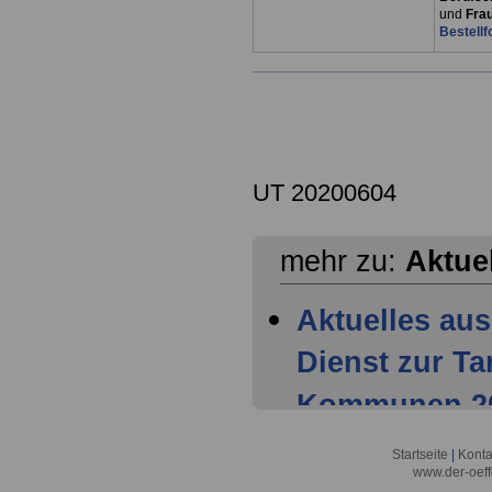
und
Fra
Bestellf
UT 20200604
mehr zu:
Aktue
Aktuelles aus
Dienst zur T
Kommunen 202
Mitglieder ha
Startseite
|
Konta
www.der-oeff