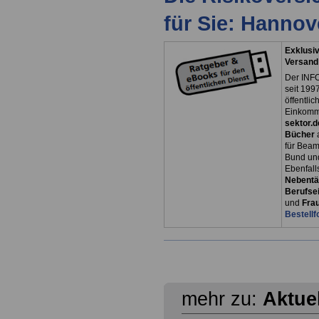
für Sie: Hanno
Exklusiv
Versand
Der INFO
seit 1997
öffentli
Einkomm
sektor.d
Bücher
für Bea
Bund un
Ebenfall
Nebentät
Berufsei
und
Fra
Bestellf
mehr zu:
Aktue