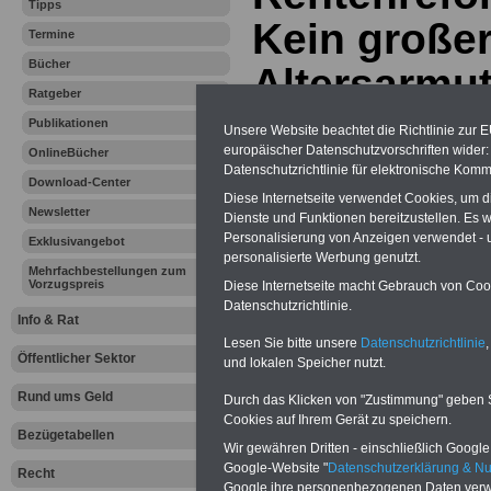
Tipps
Kein großer
Termine
Bücher
Altersarmut
Ratgeber
dauerhaft v
Publikationen
Unsere Website beachtet die Richtlinie zur 
europäischer Datenschutzvorschriften wide
OnlineBücher
16.04.2012
Datenschutzrichtlinie für elektronische Komm
Download-Center
Diese Internetseite verwendet Cookies, um 
Newsletter
Dienste und Funktionen bereitzustellen. Es
Vorteile für den
Personalisierung von Anzeigen verwendet - un
Exklusivangebot
öffentlichen Dienst
personalisierte Werbung genutzt.
Vergleichen und sparen:
Mehrfachbestellungen zum
Vorzugspreis
Diese Internetseite macht Gebrauch von Cooki
Berufsunfähigkeitsabsicherung
-
Krankenzusatzversicherung
-
Datenschutzrichtlinie.
Info & Rat
Online-Vergleich Gesetzliche
Krankenkassen
-
Lesen Sie bitte unsere
Datenschutzrichtlinie
,
Zahnzusatzversicherung
-
Öffentlicher Sektor
und lokalen Speicher nutzt.
Rund ums Geld
Durch das Klicken von "Zustimmung" geben Sie
Cookies auf Ihrem Gerät zu speichern.
Bezügetabellen
Ihr Berufsunfäh
Wir gewähren Dritten - einschließlich Google -
Google-Website "
Datenschutzerklärung & N
Recht
den Fall der Fä
Google ihre personenbezogenen Daten verw