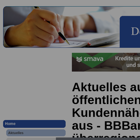
Aktuelles a
öffentliche
Kundennähe
aus - BBBa
Home
Aktuelles
überregiona