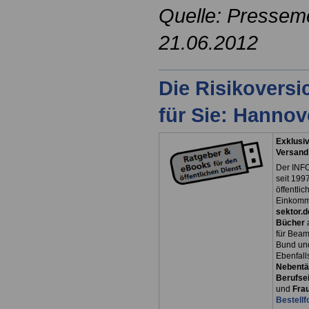
Quelle: Pressem
21.06.2012
Die Risikovers
für Sie: Hanno
Exklusiv
Versand
Der INFO
seit 1997
öffentli
Einkomm
sektor.d
Bücher
für Bea
Bund un
Ebenfall
Nebentät
Berufsei
und
Fra
Bestellf