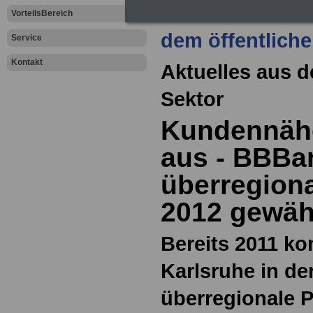
Zur Übersicht a
VorteilsBereich
dem öffentliche
Service
Kontakt
Aktuelles aus d
Sektor
Kundennähe
aus - BBBa
überregiona
2012 gewäh
Bereits 2011 k
Karlsruhe in de
überregionale P