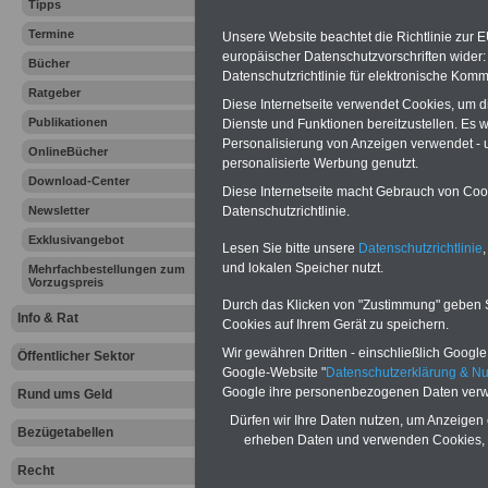
Tipps
2012 gewähl
Termine
Unsere Website beachtet die Richtlinie zur 
europäischer Datenschutzvorschriften wide
Bücher
Datenschutzrichtlinie für elektronische Komm
Vorteile für den
Ratgeber
Diese Internetseite verwendet Cookies, um 
öffentlichen Dienst
Publikationen
Dienste und Funktionen bereitzustellen. Es
Vergleichen und sparen:
Personalisierung von Anzeigen verwendet - un
Berufsunfähigkeitsabsicherung
OnlineBücher
personalisierte Werbung genutzt.
-
Krankenzusatzversicherung
-
Download-Center
Online-Vergleich Gesetzliche
Diese Internetseite macht Gebrauch von Cooki
Krankenkassen
-
Datenschutzrichtlinie.
Newsletter
Zahnzusatzversicherung
-
Exklusivangebot
Lesen Sie bitte unsere
Datenschutzrichtlinie
,
und lokalen Speicher nutzt.
Mehrfachbestellungen zum
Vorzugspreis
Ihr Berufsunfäh
Durch das Klicken von "Zustimmung" geben Sie
Info & Rat
Cookies auf Ihrem Gerät zu speichern.
den Fall der Fä
Wir gewähren Dritten - einschließlich Google -
Öffentlicher Sektor
Google-Website "
Datenschutzerklärung & N
Leben
Google ihre personenbezogenen Daten verw
Rund ums Geld
Dürfen wir Ihre Daten nutzen, um Anzeigen 
Bezügetabellen
erheben Daten und verwenden Cookies, 
Recht