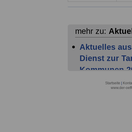
mehr zu:
Aktue
Aktuelles aus
Dienst zur T
Kommunen 202
Mitglieder ha
Startseite
|
Konta
www.der-oeff
Tarifparteien
Aktuelles aus
Dienst zur T
Kommunen 202