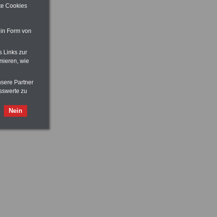
ite Cookies
 in Form von
s Links zur
mieren, wie
nsere Partner
sswerte zu
Nein