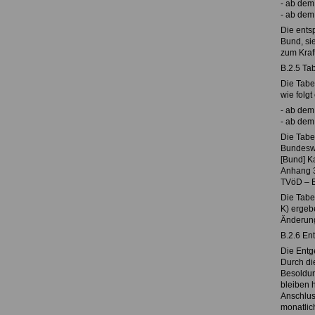
-
ab dem 
-
ab dem 
Die ents
Bund, si
zum Kraf
B.2.5 Tab
Die Tabel
wie folgt 
-
ab dem 
-
ab dem 
Die Tabe
Bundeswe
[Bund] K
Anhang 3 
TVöD – B
Die Tabel
K) ergeb
Änderung
B.2.6 Ent
Die Entge
Durch di
Besoldu
bleiben 
Anschlus
monatlic