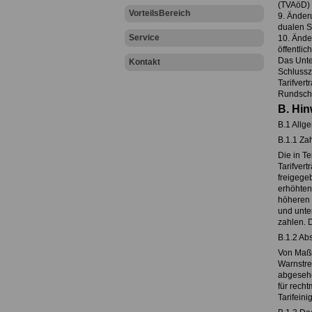
(TVAöD) 
VorteilsBereich
9. Änderu
dualen S
Service
10. Änder
öffentli
Das Unte
Kontakt
Schlussz
Tarifver
Rundschre
B. Hi
B.1 Allg
B.1.1 Za
Die in Te
Tarifver
freigege
erhöhten
höheren 
und unte
zahlen. 
B.1.2 A
Von Maßr
Warnstrei
abgesehe
für rech
Tarifeini