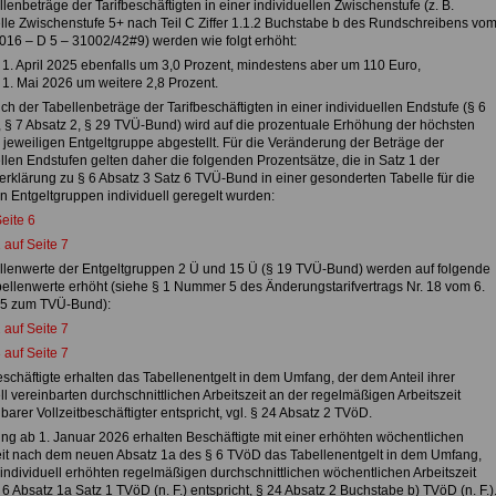
lenbeträge der Tarifbeschäftigten in einer individuellen Zwischenstufe (z. B.
elle Zwischenstufe 5+ nach Teil C Ziffer 1.1.2 Buchstabe b des Rundschreibens vo
2016 – D 5 – 31002/42#9) werden wie folgt erhöht:
 1. April 2025 ebenfalls um 3,0 Prozent, mindestens aber um 110 Euro,
 1. Mai 2026 um weitere 2,8 Prozent.
ich der Tabellenbeträge der Tarifbeschäftigten in einer individuellen Endstufe (§ 6
, § 7 Absatz 2, § 29 TVÜ-Bund) wird auf die prozentuale Erhöhung der höchsten
 jeweiligen Entgeltgruppe abgestellt. Für die Veränderung der Beträge der
llen Endstufen gelten daher die folgenden Prozentsätze, die in Satz 1 der
erklärung zu § 6 Absatz 3 Satz 6 TVÜ-Bund in einer gesonderten Tabelle für die
n Entgeltgruppen individuell geregelt wurden:
eite 6
 auf Seite 7
llenwerte der Entgeltgruppen 2 Ü und 15 Ü (§ 19 TVÜ-Bund) werden auf folgende
ellenwerte erhöht (siehe § 1 Nummer 5 des Änderungstarifvertrags Nr. 18 vom 6.
25 zum TVÜ-Bund):
 auf Seite 7
 auf Seite 7
eschäftigte erhalten das Tabellenentgelt in dem Umfang, der dem Anteil ihrer
ll vereinbarten durchschnittlichen Arbeitszeit an der regelmäßigen Arbeitszeit
barer Vollzeitbeschäftigter entspricht, vgl. § 24 Absatz 2 TVöD.
ung ab 1. Januar 2026 erhalten Beschäftigte mit einer erhöhten wöchentlichen
eit nach dem neuen Absatz 1a des § 6 TVöD das Tabellenentgelt in dem Umfang,
 individuell erhöhten regelmäßigen durchschnittlichen wöchentlichen Arbeitszeit
 Absatz 1a Satz 1 TVöD (n. F.) entspricht, § 24 Absatz 2 Buchstabe b) TVöD (n. F.)