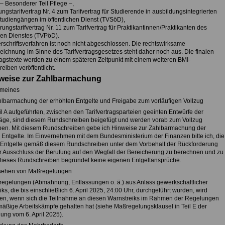
– Besonderer Teil Pflege –,
ngstarifvertrag Nr. 4 zum Tarifvertrag für Studierende in ausbildungsintegrierten
tudiengängen im öffentlichen Dienst (TVSöD),
ungstarifvertrag Nr. 11 zum Tarifvertrag für Praktikantinnen/Praktikanten des
chen Dienstes (TVPöD).
rschriftsverfahren ist noch nicht abgeschlossen. Die rechtswirksame
eichnung im Sinne des Tarifvertragsgesetzes steht daher noch aus. Die finalen
tragstexte werden zu einem späteren Zeitpunkt mit einem weiteren BMI-
iben veröffentlicht.
nweise zur Zahlbarmachung
emeines
hlbarmachung der erhöhten Entgelte und Freigabe zum vorläufigen Vollzug
il A aufgeführten, zwischen den Tarifvertragsparteien geeinten Entwürfe der
träge, sind diesem Rundschreiben beigefügt und werden vorab zum Vollzug
ben. Mit diesem Rundschreiben gebe ich Hinweise zur Zahlbarmachung der
 Entgelte. Im Einvernehmen mit dem Bundesministerium der Finanzen bitte ich, die
Entgelte gemäß diesem Rundschreiben unter dem Vorbehalt der Rückforderung
r Ausschluss der Berufung auf den Wegfall der Bereicherung zu berechnen und zu
Dieses Rundschreiben begründet keine eigenen Entgeltansprüche.
bsehen von Maßregelungen
egelungen (Abmahnung, Entlassungen o. ä.) aus Anlass gewerkschaftlicher
ks, die bis einschließlich 6. April 2025, 24:00 Uhr, durchgeführt wurden, wird
n, wenn sich die Teilnahme an diesen Warnstreiks im Rahmen der Regelungen
tmäßige Arbeitskämpfe gehalten hat (siehe Maßregelungsklausel in Teil E der
gung vom 6. April 2025).