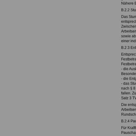
Nähere E
B.2.2 Stu
Das Stund
entsprec
Zwischen
Arbeitse
sowie ab
einer ind
B.2.3 En
Entsprec
Festbetr
Festbetr
-
die Aus
Besonder
-
die Ent
-
das Stu
nach § 8
fallen. Z
Satz 3 T
Die ents
Arbeitse
Rundsch
B.2.4 Pa
Für Kraf
Pauschale