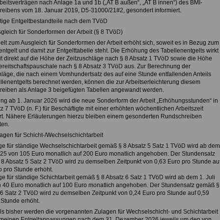
beitsverträgen nach Anlage 1a und 1b („AT B außen“, „AT B innen“) des BMI-
eibens vom 18. Januar 2019, D5-31000/21#2, gesondert informiert.
tige Entgeltbestandteile nach dem TVöD
sgleich für Sonderformen der Arbeit (§ 8 TVöD)
elt zum Ausgleich für Sonderformen der Arbeit erhöht sich, soweit es in Bezug zum
ntgelt und damit zur Entgelttabelle steht. Die Erhöhung des Tabellenentgelts wirkt
it direkt auf die Höhe der Zeitzuschläge nach § 8 Absatz 1 TVöD sowie die Höhe
ereitschaftspauschale nach § 8 Absatz 3 TVöD aus. Zur Berechnung der
hläge, die nach einem Vomhundertsatz des auf eine Stunde entfallenden Anteils
llenentgelts berechnet werden, können die zur Arbeitserleichterung diesem
eiben als Anlage 3 beigefügten Tabellen angewandt werden.
ung ab 1. Januar 2026 wird die neue Sonderform der Arbeit „Erhöhungsstunden“ in
z 7 TVöD (n. F.) für Beschäftigte mit einer erhöhten wöchentlichen Arbeitszeit
rt. Nähere Erläuterungen hierzu bleiben einem gesonderten Rundschreiben
ten.
lagen für Schicht-/Wechselschichtarbeit
ge für ständige Wechselschichtarbeit gemäß § 8 Absatz 5 Satz 1 TVöD wird ab dem
2025 von 105 Euro monatlich auf 200 Euro monatlich angehoben. Der Stundensatz
8 Absatz 5 Satz 2 TVöD wird zu demselben Zeitpunkt von 0,63 Euro pro Stunde au
o pro Stunde erhöht.
ge für ständige Schichtarbeit gemäß § 8 Absatz 6 Satz 1 TVöD wird ab dem 1. Juli
 40 Euro monatlich auf 100 Euro monatlich angehoben. Der Stundensatz gemäß §
 6 Satz 2 TVöD wird zu demselben Zeitpunkt von 0,24 Euro pro Stunde auf 0,59
 Stunde erhöht.
ls bisher werden die vorgenannten Zulagen für Wechselschicht- und Schichtarbeit
emeinen Entgeltanpassungen nach dem 31. Dezember 2026 jeweils um den von