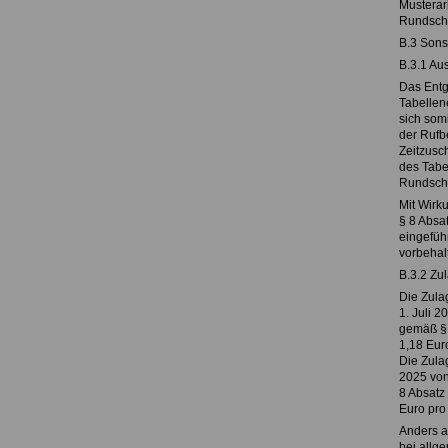
Musterar
Rundschr
B.3 Sons
B.3.1 Au
Das Entg
Tabellene
sich som
der Rufb
Zeitzusc
des Tabe
Rundschr
Mit Wirk
§ 8 Absat
eingefüh
vorbehal
B.3.2 Zu
Die Zula
1. Juli 
gemäß § 
1,18 Eur
Die Zula
2025 von
8 Absatz
Euro pro
Anders a
bei allg