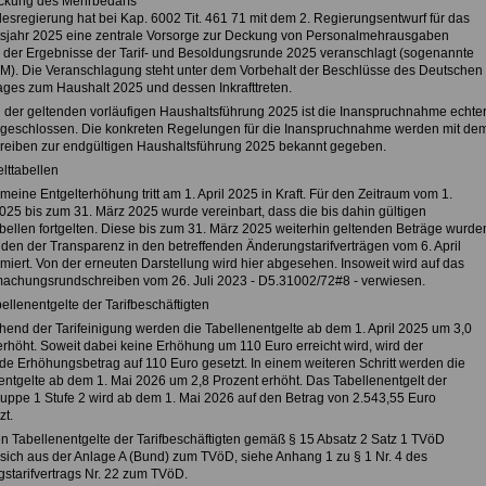
ckung des Mehrbedarfs
esregierung hat bei Kap. 6002 Tit. 461 71 mit dem 2. Regierungsentwurf für das
sjahr 2025 eine zentrale Vorsorge zur Deckung von Personalmehrausgaben
 der Ergebnisse der Tarif- und Besoldungsrunde 2025 veranschlagt (sogenannte
M). Die Veranschlagung steht unter dem Vorbehalt der Beschlüsse des Deutschen
ges zum Haushalt 2025 und dessen Inkrafttreten.
der geltenden vorläufigen Haushaltsführung 2025 ist die Inanspruchnahme echte
eschlossen. Die konkreten Regelungen für die Inanspruchnahme werden mit de
eiben zur endgültigen Haushaltsführung 2025 bekannt gegeben.
lttabellen
meine Entgelterhöhung tritt am 1. April 2025 in Kraft. Für den Zeitraum vom 1.
025 bis zum 31. März 2025 wurde vereinbart, dass die bis dahin gültigen
abellen fortgelten. Diese bis zum 31. März 2025 weiterhin geltenden Beträge wurde
den der Transparenz in den betreffenden Änderungstarifverträgen vom 6. April
miert. Von der erneuten Darstellung wird hier abgesehen. Insoweit wird auf das
achungsrundschreiben vom 26. Juli 2023 - D5.31002/72#8 - verwiesen.
ellenentgelte der Tarifbeschäftigten
hend der Tarifeinigung werden die Tabellenentgelte ab dem 1. April 2025 um 3,0
erhöht. Soweit dabei keine Erhöhung um 110 Euro erreicht wird, wird der
nde Erhöhungsbetrag auf 110 Euro gesetzt. In einem weiteren Schritt werden die
entgelte ab dem 1. Mai 2026 um 2,8 Prozent erhöht. Das Tabellenentgelt der
ruppe 1 Stufe 2 wird ab dem 1. Mai 2026 auf den Betrag von 2.543,55 Euro
zt.
n Tabellenentgelte der Tarifbeschäftigten gemäß § 15 Absatz 2 Satz 1 TVöD
sich aus der Anlage A (Bund) zum TVöD, siehe Anhang 1 zu § 1 Nr. 4 des
starifvertrags Nr. 22 zum TVöD.