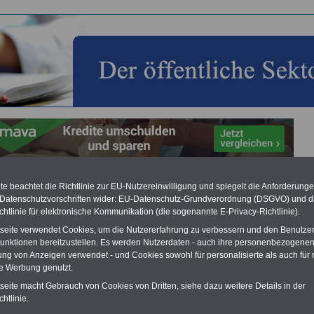
e beachtet die Richtlinie zur EU-Nutzereinwilligung und spiegelt die Anforderung
ergebnis TVöD Bund/VKA 2025
 Datenschutzvorschriften wider: EU-Datenschutz-Grundverordnung (DSGVO) und d
chtlinie für elektronische Kommunikation (die sogenannte E-Privacy-Richtlinie).
Vorteile für den
ffentlichen Dienst
tseite verwendet Cookies, um die Nutzererfahrung zu verbessern und den Benutze
gleichen und sparen:
unktionen bereitzustellen. Es werden Nutzerdaten - auch ihre personenbezogenen
nfähigkeitsabsicherung
ung von Anzeigen verwendet - und Cookies sowohl für personalisierte als auch für 
enzusatzversicherung
-
te Werbung genutzt.
-Vergleich Gesetzliche
tseite macht Gebrauch von Cookies von Dritten, siehe dazu weitere Details in der
Krankenkassen
-
zusatzversicherung
-
htlinie.