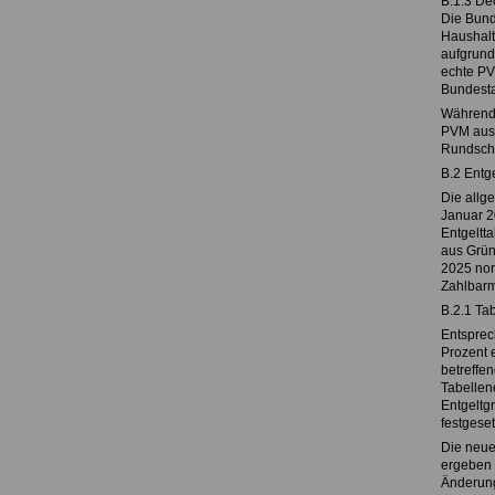
B.1.3 De
Die Bund
Haushalt
aufgrund
echte PV
Bundesta
Während 
PVM ausg
Rundschr
B.2 Entge
Die allge
Januar 2
Entgeltt
aus Grün
2025 nor
Zahlbarm
B.2.1 Tab
Entsprec
Prozent 
betreffe
Tabellen
Entgeltg
festgeset
Die neue
ergeben 
Änderung