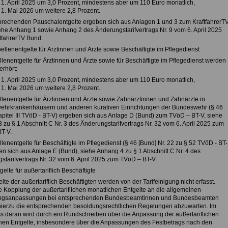
1. April 2025 um 3,0 Prozent, mindestens aber um 110 Euro monatlich,
1. Mai 2026 um weitere 2,8 Prozent.
prechenden Pauschalentgelte ergeben sich aus Anlagen 1 und 3 zum KraftfahrerT
ehe Anhang 1 sowie Anhang 2 des Änderungstarifvertrags Nr. 9 vom 6. April 2025
tfahrerTV Bund.
ellenentgelte für Ärztinnen und Ärzte sowie Beschäftigte im Pflegedienst
lenentgelte für Ärztinnen und Ärzte sowie für Beschäftigte im Pflegedienst werden
erhört:
1. April 2025 um 3,0 Prozent, mindestens aber um 110 Euro monatlich,
1. Mai 2026 um weitere 2,8 Prozent.
llenentgelte für Ärztinnen und Ärzte sowie Zahnärztinnen und Zahnärzte in
hrkrankenhäusern und anderen kurativen Einrichtungen der Bundeswehr (§ 46
apitel III TVöD - BT-V) ergeben sich aus Anlage D (Bund) zum TVöD – BT-V, siehe
zu § 1 Abschnitt C Nr. 3 des Änderungstarifvertrags Nr. 32 vom 6. April 2025 zum
T-V.
lenentgelte für Beschäftigte im Pflegedienst (§ 46 [Bund] Nr. 22 zu § 52 TVöD - BT-
en sich aus Anlage E (Bund), siehe Anhang 4 zu § 1 Abschnitt C Nr. 4 des
starifvertrags Nr. 32 vom 6. April 2025 zum TVöD – BT-V.
gelte für außertariflich Beschäftigte
lte der außertariflich Beschäftigten werden von der Tarifeinigung nicht erfasst.
e Kopplung der außertariflichen monatlichen Entgelte an die allgemeinen
ngsanpassungen bei entsprechenden Bundesbeamtinnen und Bundesbeamten
hierzu die entsprechenden besoldungsrechtlichen Regelungen abzuwarten. Im
s daran wird durch ein Rundschreiben über die Anpassung der außertariflichen
hen Entgelte, insbesondere über die Anpassungen des Festbetrags nach den