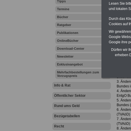
Tipps
Lesen Sie bit
und lokalen S
Termine
Ihr Beru
Bücher
Durch das Kli
Cookies auf I
Ratgeber
Wir gewähren D
Publikationen
Tarif
Google-Websi
OnlineBücher
Google ihre 
Download-Center
Dürfen wir I
Bekannt
erheben D
Die Tarif
Newsletter
Tarifvert
Exklusivangebot
1. Änderu
2. Änderu
Mehrfachbestellungen zum
Vorzugspreis
Besonder
3. Änderu
Info & Rat
Bundes i
4. Änder
Öffentlicher Sektor
EntgO Bu
5. Änderu
Bundes (
Rund ums Geld
6. Änderu
(TVAöD) –
Bezügetabellen
7. Änderu
(TVAöD) 
Recht
8. Änderu