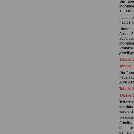
Die Tabel
individu
11. Juli 
- ab dem
- ab dem
Hinsichtl
Absatz 3
Stufe der
individue
Protokoll
jeweilige
Tabelle S
Tabelle 1
Die Tabe
neue Tab
April 20
Tabelle 2
Tabelle 3
Teilzeitb
individue
vergleich
Mit Wirk
Arbeitsz
der ihrer
gemäß § 6