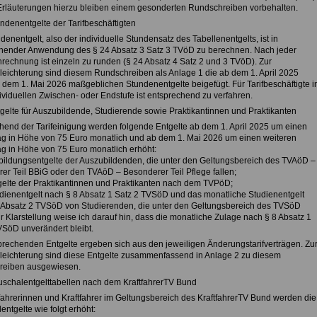
rläuterungen hierzu bleiben einem gesonderten Rundschreiben vorbehalten.
ndenentgelte der Tarifbeschäftigten
enentgelt, also der individuelle Stundensatz des Tabellenentgelts, ist in
hender Anwendung des § 24 Absatz 3 Satz 3 TVöD zu berechnen. Nach jeder
rechnung ist einzeln zu runden (§ 24 Absatz 4 Satz 2 und 3 TVöD). Zur
rleichterung sind diesem Rundschreiben als Anlage 1 die ab dem 1. April 2025
 dem 1. Mai 2026 maßgeblichen Stundenentgelte beigefügt. Für Tarifbeschäftigte i
ividuellen Zwischen- oder Endstufe ist entsprechend zu verfahren.
tgelte für Auszubildende, Studierende sowie Praktikantinnen und Praktikanten
hend der Tarifeinigung werden folgende Entgelte ab dem 1. April 2025 um einen
ag in Höhe von 75 Euro monatlich und ab dem 1. Mai 2026 um einen weiteren
ag in Höhe von 75 Euro monatlich erhöht:
bildungsentgelte der Auszubildenden, die unter den Geltungsbereich des TVAöD –
er Teil BBiG oder den TVAöD – Besonderer Teil Pflege fallen;
gelte der Praktikantinnen und Praktikanten nach dem TVPöD;
dienentgelt nach § 8 Absatz 1 Satz 2 TVSöD und das monatliche Studienentgelt
 Absatz 2 TVSöD von Studierenden, die unter den Geltungsbereich des TVSöD
ur Klarstellung weise ich darauf hin, dass die monatliche Zulage nach § 8 Absatz 1
VSöD unverändert bleibt.
prechenden Entgelte ergeben sich aus den jeweiligen Änderungstarifverträgen. Zu
rleichterung sind diese Entgelte zusammenfassend in Anlage 2 zu diesem
reiben ausgewiesen.
uschalentgelttabellen nach dem KraftfahrerTV Bund
tfahrerinnen und Kraftfahrer im Geltungsbereich des KraftfahrerTV Bund werden die
ntgelte wie folgt erhöht: