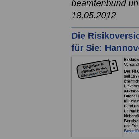
beamtenbund und 
18.05.2012
Die Risikovers
für Sie: Hanno
Exklusiv
Versand
Der INFO
seit 1997
öffentli
Einkomm
sektor.d
Bücher
für Bea
Bund un
Ebenfall
Nebentät
Berufsei
und
Fra
Bestellf