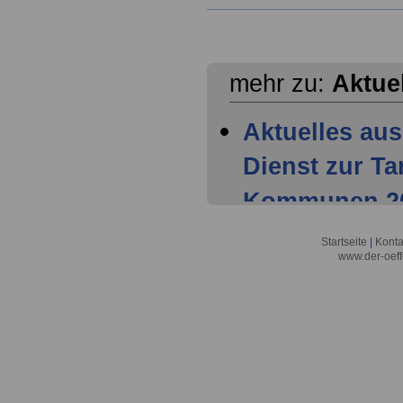
mehr zu:
Aktue
Aktuelles aus
Dienst zur T
Kommunen 202
Mitglieder ha
Startseite
|
Konta
www.der-oeff
Tarifparteien
Aktuelles aus
Dienst zur T
Kommunen 202