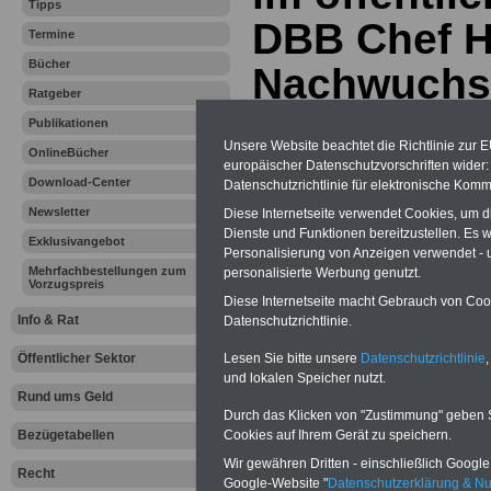
Tipps
DBB Chef H
Termine
Bücher
Nachwuchs 
Ratgeber
einmischen
Publikationen
Unsere Website beachtet die Richtlinie zur 
OnlineBücher
europäischer Datenschutzvorschriften wide
Download-Center
Vorteile für den
Datenschutzrichtlinie für elektronische Komm
öffentlichen Dienst
Newsletter
Diese Internetseite verwendet Cookies, um 
Vergleichen und sparen:
Dienste und Funktionen bereitzustellen. Es
Exklusivangebot
Berufsunfähigkeitsabsicherung
Personalisierung von Anzeigen verwendet - un
-
Krankenzusatzversicherung
-
Mehrfachbestellungen zum
personalisierte Werbung genutzt.
Online-Vergleich Gesetzliche
Vorzugspreis
Krankenkassen
-
Diese Internetseite macht Gebrauch von Cooki
Zahnzusatzversicherung
-
Info & Rat
Datenschutzrichtlinie.
Lesen Sie bitte unsere
Datenschutzrichtlinie
,
Öffentlicher Sektor
und lokalen Speicher nutzt.
Ihr Berufsunfäh
Rund ums Geld
Durch das Klicken von "Zustimmung" geben Sie
den Fall der Fä
Cookies auf Ihrem Gerät zu speichern.
Bezügetabellen
Wir gewähren Dritten - einschließlich Google -
Recht
Leben
Google-Website "
Datenschutzerklärung & N