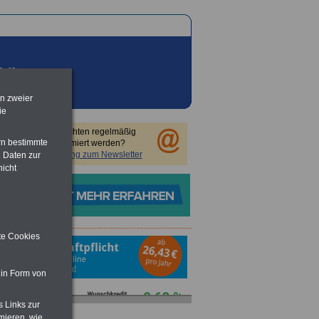
en zweier
ie
Sie möchten regelmäßig
rn bestimmte
informiert werden?
Anmeldung zum Newsletter
 Daten zur
nicht
ite Cookies
 in Form von
s Links zur
mieren, wie