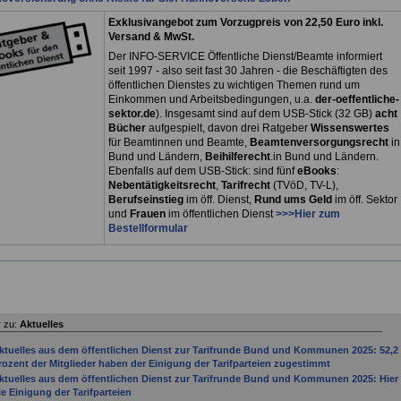
Exklusivangebot zum Vorzugpreis von 22,50 Euro inkl.
Versand & MwSt.
Der INFO-SERVICE Öffentliche Dienst/Beamte informiert
seit 1997 - also seit fast 30 Jahren - die Beschäftigten des
öffentlichen Dienstes zu wichtigen Themen rund um
Einkommen und Arbeitsbedingungen, u.a.
der-oeffentliche-
sektor.de
). Insgesamt sind auf dem USB-Stick (32 GB)
acht
Bücher
aufgespielt, davon drei
Ratgeber
Wissenswertes
für Beamtinnen und Beamte,
Beamtenversorgungsrecht
in
Bund und Ländern,
Beihilferecht
.in Bund und Ländern.
Ebenfalls auf dem USB-Stick: sind fünf
eBooks
:
Nebentätigkeitsrecht
,
Tarifrecht
(TVöD, TV-L),
Berufseinstieg
im öff. Dienst,
Rund ums Geld
im öff. Sektor
und
Frauen
im öffentlichen Dienst
>>>Hier zum
Bestellformular
 zu:
Aktuelles
ktuelles aus dem öffentlichen Dienst zur Tarifrunde Bund und Kommunen 2025: 52,2
rozent der Mitglieder haben der Einigung der Tarifparteien zugestimmt
ktuelles aus dem öffentlichen Dienst zur Tarifrunde Bund und Kommunen 2025: Hier
ie Einigung der Tarifparteien