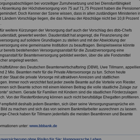
orgungsabschlägen bei vorzeitiger Zurruhesetzung und bei Dienstunfähigkeit
e Absenkung der Höchstversorgung von 75 auf 71,75 Prozent haben die Pensione
 gemindert. Doch Kenner der Szene wissen, dass in allen zuständigen Ministerien i
 Ländern Vorschläge liegen, die das Niveau der Abschläge nicht bei 10,8 Prozent
.
z für weitere Kürzungen der Versorgung darf auch der Vorschlag des dbb-Chefs
uderstädt, gewertet werden. Dauderstädt hat angeregt, die Finanzierung der
ersorgung auf solidere Grundlagen zu stellen und mit der Abwicklung der
ersorgung eine gemeinsame Institution zu beauftragen. Beispielsweise könnte
ur bereits bestehenden Versorgungsanstalt für die Zusatzversorgung eine
ngsanstalt für Beamtenversorgung gebildet werden, über die alle Fondsmittel
cher angelegt werden.
häftsführer des Deutschen Beamtenwirtschaftsring (DBW), Uwe Tillmann, appellier
nd 2 Mio. Beamten mehr für die Private Altersvorsorge zu tun. Schon heute
zt der Staat die private Vorsorge mit attraktiven Anreizen und stattlichen
en. Immer noch verzichtet fast jeder zweite Beamte auf die Vorteile von Riester.
nnen sich Beamte schon mit einem kleinen Beitrag die volle staatliche Zulage zur
ente“ sichern. Gerade für Familien mit Kindern sind die staatlichen Förderzulagen
ich. Von der Riesterförderung können auch nicht berufstätige Ehegatten profitieren.
empfiehlt deshalb jedem Beamten, sich über seine Versorgungsansprüche ein
Bild zu machen und sich das von seinem Bankmitarbeiter ausrechnen zu lassen.
orge-Check haben für Tillmann jedenfalls die meisten Beamtinnen und Beamte
ormationen unter:
www.bbbank.de
koversicherung ohne Risiko für Sie: Hannoversche Leben