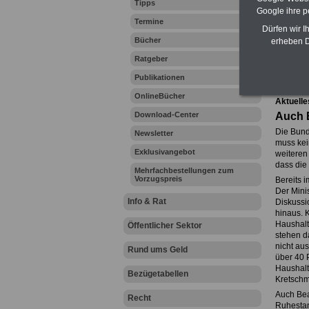
Tipps
Google ihre 
Termine
Dürfen wir I
Bücher
erheben D
Ihr Beru
Ratgeber
Publikationen
Zur Über
OnlineBücher
Aktuelle
Download-Center
Auch 
Die Bund
Newsletter
muss kei
Exklusivangebot
weiteren
dass die 
Mehrfachbestellungen zum
Vorzugspreis
Bereits 
Der Mini
Info & Rat
Diskussi
hinaus. 
Haushalt
Öffentlicher Sektor
stehen d
nicht au
Rund ums Geld
über 40 
Haushalt
Bezügetabellen
Kretschm
Auch Bea
Recht
Ruhestan