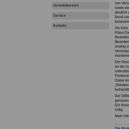
von Vers
VorteilsBereich
sowie di
deutlich
Service
Bund und
belassen
Kontakt
Als Indi
Klaus Da
Beamtenv
Beamtenv
analog z
Versorgu
mündelsi
Der Gesc
an die ru
unterstüt
Förderung
Dabei kö
„Riesterr
beträchtl
Der DBW 
genaues 
Ein Vors
nötig.
Mehr Inf
Die Risi