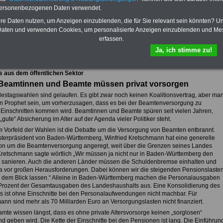
personenbezogenen Daten verwendet.
hre Daten nutzen, um Anzeigen einzublenden, die für Sie relevant sein könnten? U
aten und verwenden Cookies, um personalisierte Anzeigen einzublenden und Me
fsunfähigkeitsschutz - Für den Fall der Fälle: Hannoversche Leben
erfassen.
Ja, ich stimme zu!
sicht aller Meldungen aus dem öffentlichen Dienst
s aus dem öffentlichen Sektor
Beamtinnen und Beamte müssen privat vorsorgen
estagswahlen sind gelaufen. Es gibt zwar noch keinen Koalitionsvertrag, aber ma
n Prophet sein, um vorherzusagen, dass es bei der Beamtenversorgung zu
 Einschnitten kommen wird. Beamtinnen und Beamte spüren seit vielen Jahren,
„gute“ Absicherung im Alter auf der Agenda vieler Politiker steht.
im Vorfeld der Wahlen ist die Debatte um die Versorgung von Beamten entbrannt.
sterpräsident von Baden-Württemberg, Winfried Kretschmann hat eine generelle
on um die Beamtenversorgung angeregt, weit über die Grenzen seines Landes
Kretschmann sagte wörtlich „Wir müssen ja nicht nur in Baden-Württemberg den
 sanieren. Auch die anderen Länder müssen die Schuldenbremse einhalten und
a vor großen Herausforderungen. Dabei können wir die steigenden Pensionslaste
s dem Blick lassen.“ Alleine in Baden-Württemberg machen die Personalausgaben
Prozent der Gesamtausgaben des Landeshaushalts aus. Eine Konsolidierung des
s ist ohne Einschnitte bei den Personalaufwendungen nicht machbar. Für
ann sind mehr als 70 Milliarden Euro an Versorgungslasten nicht finanziert.
mte wissen längst, dass es ohne private Altersvorsorge keinen „sorglosen“
d geben wird. Die Kette der Einschnitte bei den Pensionen ist lang. Die Einführun