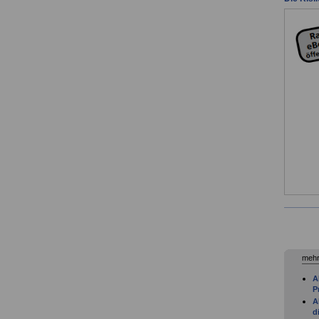
mehr
A
P
A
d