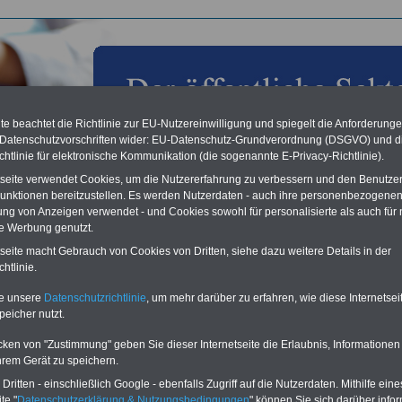
e beachtet die Richtlinie zur EU-Nutzereinwilligung und spiegelt die Anforderung
 Datenschutzvorschriften wider: EU-Datenschutz-Grundverordnung (DSGVO) und d
chtlinie für elektronische Kommunikation (die sogenannte E-Privacy-Richtlinie).
tseite verwendet Cookies, um die Nutzererfahrung zu verbessern und den Benutze
unktionen bereitzustellen. Es werden Nutzerdaten - auch ihre personenbezogenen
ung von Anzeigen verwendet - und Cookies sowohl für personalisierte als auch für 
te Werbung genutzt.
les aus der öffentlichen Verwaltung: Auch Beamtinnen und
tseite macht Gebrauch von Cookies von Dritten, siehe dazu weitere Details in der
 müssen privat vorsorgen; 27.11.2013
htlinie.
Vorteile für den
te unsere
Datenschutzrichtlinie
, um mehr darüber zu erfahren, wie diese Internetse
ffentlichen Dienst
peicher nutzt.
gleichen und sparen:
nfähigkeitsabsicherung
cken von "Zustimmung" geben Sie dieser Internetseite die Erlaubnis, Informationen
enzusatzversicherung
-
hrem Gerät zu speichern.
-Vergleich Gesetzliche
ritten - einschließlich Google - ebenfalls Zugriff auf die Nutzerdaten. Mithilfe eine
Krankenkassen
-
zusatzversicherung
-
te "
Datenschutzerklärung & Nutzungsbedingungen
" können Sie sich darüber infor