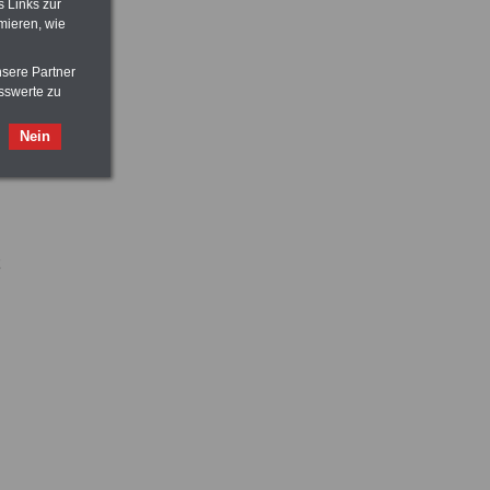
s Links zur
mieren, wie
nsere Partner
sswerte zu
Nein