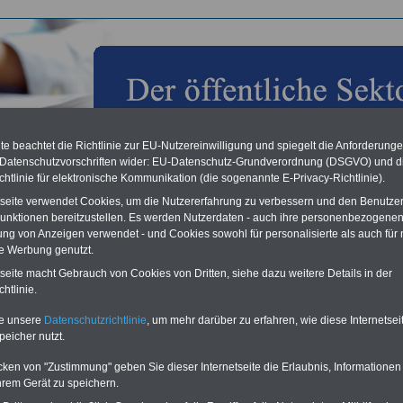
e beachtet die Richtlinie zur EU-Nutzereinwilligung und spiegelt die Anforderung
 Datenschutzvorschriften wider: EU-Datenschutz-Grundverordnung (DSGVO) und d
chtlinie für elektronische Kommunikation (die sogenannte E-Privacy-Richtlinie).
tseite verwendet Cookies, um die Nutzererfahrung zu verbessern und den Benutze
unktionen bereitzustellen. Es werden Nutzerdaten - auch ihre personenbezogenen
ung von Anzeigen verwendet - und Cookies sowohl für personalisierte als auch für 
unde öffentlicher Dienst der Länder: Beschäftigte erhalten
te Werbung genutzt.
ozent mehr Geld, mindestens aber 100 Euro – Werneke: „Mit
tseite macht Gebrauch von Cookies von Dritten, siehe dazu weitere Details in der
riflohnentwicklung bei Bund und Kommunen Schritt
htlinie.
en, endlich Ost-West-Angleichung durchgesetzt“
te unsere
Datenschutzrichtlinie
, um mehr darüber zu erfahren, wie diese Internetse
Vorteile für den
peicher nutzt.
ffentlichen Dienst
gleichen und sparen:
cken von "Zustimmung" geben Sie dieser Internetseite die Erlaubnis, Informationen
nfähigkeitsabsicherung
hrem Gerät zu speichern.
enzusatzversicherung
-