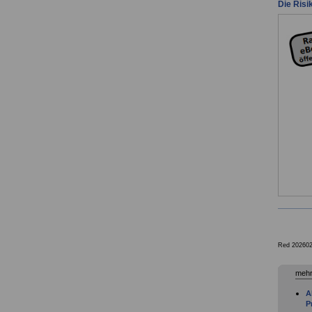
Die Risi
Red 20260
mehr
A
P