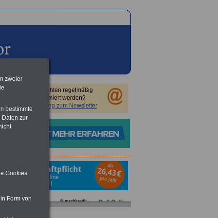
en zweier
ie
Sie möchten regelmäßig
informiert werden?
Anmeldung zum Newsletter
rn bestimmte
 Daten zur
nicht
ite Cookies
 in Form von