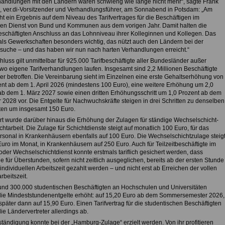
handlungen mit den Ländern waren schwierig wie lange nicht mehr“, sagte Frank
 ver.di-Vorsitzender und Verhandlungsführer, am Sonnabend in Potsdam: „Am
ht ein Ergebnis auf dem Niveau des Tarifvertrages für die Beschäftigen im
chen Dienst von Bund und Kommunen aus dem vorigen Jahr. Damit halten die
schäftigten Anschluss an das Lohnniveau ihrer Kolleginnen und Kollegen. Das
als Gewerkschaften besonders wichtig, das nützt auch den Ländern bei der
suche – und das haben wir nun nach harten Verhandlungen erreicht.“
luss gilt unmittelbar für 925.000 Tarifbeschäftigte aller Bundesländer außer
wo eigene Tarifverhandlungen laufen. Insgesamt sind 2,2 Millionen Beschäftigte
er betroffen. Die Vereinbarung sieht im Einzelnen eine erste Gehaltserhöhung von
ent ab dem 1. April 2026 (mindestens 100 Euro), eine weitere Erhöhung um 2,0
ab dem 1. März 2027 sowie einen dritten Erhöhungsschritt um 1,0 Prozent ab dem
 2028 vor. Die Entgelte für Nachwuchskräfte steigen in drei Schritten zu denselben
ten um insgesamt 150 Euro.
rt wurde darüber hinaus die Erhöhung der Zulagen für ständige Wechselschicht-
htarbeit. Die Zulage für Schichtdienste steigt auf monatlich 100 Euro, für das
rsonal in Krankenhäusern ebenfalls auf 100 Euro. Die Wechselschichtzulage steig
Euro im Monat, in Krankenhäusern auf 250 Euro. Auch für Teilzeitbeschäftigte im
oder Wechselschichtdienst konnte erstmals tariflich gesichert werden, dass
 für Überstunden, sofern nicht zeitlich ausgeglichen, bereits ab der ersten Stunde
individuellen Arbeitszeit gezahlt werden – und nicht erst ab Erreichen der vollen
beitszeit.
rund 300.000 studentischen Beschäftigten an Hochschulen und Universitäten
ie Mindeststundenentgelte erhöht: auf 15,20 Euro ab dem Sommersemester 2026,
später dann auf 15,90 Euro. Einen Tarifvertrag für die studentischen Beschäftigten
ie Ländervertreter allerdings ab.
ständigung konnte bei der „Hamburg-Zulage“ erzielt werden. Von ihr profitieren