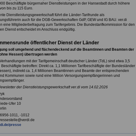
000 Beschäftigte bürgernaher Dienstleistungen in der Hansestadt durch höhere
von bis zu 115 Euro.
nte Dienstleistungsgewerkschaft führt die Länder-Tarifrunde als
ungsführerin auch für die DGB-Gewerkschaften GdP, GEW und IG BAU. ver.di
nun eine Mitgliederbefragung zum Tarifergebnis. Die Bundestarifkommission für den
hen Dienst entscheidet im Anschluss endgültig.
mensrunde öffentlicher Dienst der Länder
igung soll umgehend und flächendeckend auf die Beamtinnen und Beamten der
(ohne Hessen) übertragen werden
Verhandlungen mit der Tarifgemeinschaft deutscher Länder (TdL) sind etwa 3,5
 Beschäftigte betroffen: Direkt ca. 1,1 Millionen Tarifbeschäftigte der Bundesländer
essen), indirekt ca. 1,4 Millionen Beamtinnen und Beamte der entsprechenden
nd Kommunen sowie rund eine Million Versorgungsempfängerinnen und
ungsempfänger.
Newsletter der Dienstleistungsgewerkschaft ver.di vom 14.02.2026
zyk
undesvorstand
iede-Ufer 10
rlin
0/6956-1011, -1012
pressestelle@verdi.de
di.de/presse