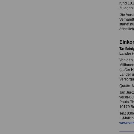
rund 10.
Zulagen 
Die Verei
Verhandl
startet 
öffentlic
Einkom
Tarifein
Länder 
Von den 
Millionen
(außer H
Länder u
Versorg
Quelle: 
Jan Jurc
ver.di-B
Paula-Th
10179 Be
Tel.: 03
E-Mail: 
www.ver