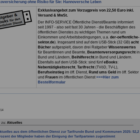
koversicherung ohne Risiko für Sie: Hannoversche Leben
Exklusivangebot zum Vorzugpreis von 22,50 Euro inkl.
Versand & MwSt.
Der INFO-SERVICE Öffentliche Dienst/Beamte informiert
seit 1997 - also seit fast 30 Jahren - die Beschäftigten des
öffentlichen Dienstes zu wichtigen Themen rund um
Einkommen und Arbeitsbedingungen, u.a.
der-oeffentliche-
sektor.de
). Insgesamt sind auf dem USB-Stick (32 GB)
acht
Bücher
aufgespielt, davon drei
Ratgeber
Wissenswertes
für Beamtinnen und Beamte,
Beamtenversorgungsrecht
in
Bund und Ländern,
Beihilferecht
.in Bund und Ländern.
Ebenfalls auf dem USB-Stick: sind fünf
eBooks
:
Nebentätigkeitsrecht
,
Tarifrecht
(TVöD, TV-L),
Berufseinstieg
im öff. Dienst,
Rund ums Geld
im öff. Sektor
und
Frauen
im öffentlichen Dienst
>>>Hier zum
Bestellformular
214
 zu:
Aktuelles
ktuelles aus dem öffentlichen Dienst zur Tarifrunde Bund und Kommunen 2025: 52,2
rozent der Mitglieder haben der Einigung der Tarifparteien zugestimmt