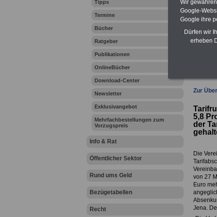
Wir gewähren D
Tipps
Online
Google-Websi
Termine
Zahn
Google ihre 
Bücher
Dürfen wir I
erheben D
Ratgeber
Ihr Beru
Publikationen
OnlineBücher
Download-Center
Zur Über
Newsletter
Exklusivangebot
Tarifr
5,8 Pr
Mehrfachbestellungen zum
der Ta
Vorzugspreis
gehalt
Info & Rat
Die Verei
Öffentlicher Sektor
Tarifabsc
Vereinba
Rund ums Geld
von 27 M
Euro meh
Bezügetabellen
angeglic
Absenkun
Jena. Der
Recht