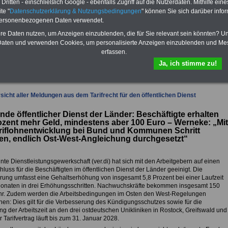
ritten - einschließlich Google - ebenfalls Zugriff auf die Nutzerdaten. Mithilfe eine
-Vergleich Gesetzliche
Krankenkassen
-
te "
Datenschutzerklärung & Nutzungsbedingungen
" können Sie sich darüber infor
zusatzversicherung
-
personenbezogenen Daten verwendet.
hre Daten nutzen, um Anzeigen einzublenden, die für Sie relevant sein könnten? U
aten und verwenden Cookies, um personalisierte Anzeigen einzublenden und Me
erfassen.
fsunfähigkeitsschutz - Für den Fall der Fälle: Hannoversche Leben
Ja, ich stimme zu!
sicht aller Meldungen aus dem Tarifrecht für den öffentlichen Dienst
unde öffentlicher Dienst der Länder: Beschäftigte erhalten
ozent mehr Geld, mindestens aber 100 Euro – Werneke: „Mit
riflohnentwicklung bei Bund und Kommunen Schritt
en, endlich Ost-West-Angleichung durchgesetzt“
nte Dienstleistungsgewerkschaft (ver.di) hat sich mit den Arbeitgebern auf einen
hluss für die Beschäftigten im öffentlichen Dienst der Länder geeinigt. Die
rung umfasst eine Gehaltserhöhung von insgesamt 5,8 Prozent bei einer Laufzeit
onaten in drei Erhöhungsschritten. Nachwuchskräfte bekommen insgesamt 150
r. Zudem werden die Arbeitsbedingungen im Osten den West-Regelungen
hen: Dies gilt für die Verbesserung des Kündigungsschutzes sowie für die
g der Arbeitszeit an den drei ostdeutschen Unikliniken in Rostock, Greifswald und
 Tarifvertrag läuft bis zum 31. Januar 2028.