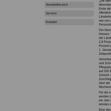
„Die Ver
VorteilsBereich
Werneke,
Ende ste
öffentli
Service
Länderbe
war uns 
Kontakt
Personal
Der Absch
Hessen, 
der Länd
2,8 Proz
Prozent 
1. Januar
Zeitpunk
Vereinba
und Schic
Pflegepe
auf 200 
Schicht- 
Zuschläge
über der 
Wochenar
Für die 
werden d
ein Jahr 
lehnten d
Eine Ver