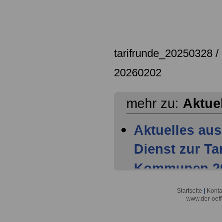
tarifrunde_20250328 /
20260202
mehr zu:
Aktue
Aktuelles aus
Dienst zur T
Kommunen 202
Mitglieder ha
Startseite
|
Konta
www.der-oeff
Tarifparteien