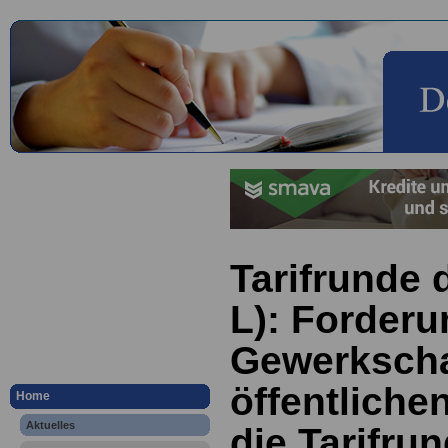
Tarifrunde 
L): Forderu
Gewerkscha
öffentliche
Home
Aktuelles
die Tarifru