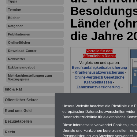
Tipps
Besoldungs
Termine
Bücher
Länder (oh
Ratgeber
die Jahre 2
Publikationen
OnlineBücher
Download-Center
Vorteile für den
öffentlichen Dienst
Newsletter
Vergleichen und sparen:
Exklusivangebot
Berufsunfähigkeitsabsicherung
-
Krankenzusatzversicherung
-
Mehrfachbestellungen zum
Online-Vergleich Gesetzliche
Vorzugspreis
Krankenkassen
-
Zahnzusatzversicherung
-
Info & Rat
Öffentlicher Sektor
Unsere Website beachtet die Richtlinie zur 
Ihr Berufsunfäh
Rund ums Geld
europäischer Datenschutzvorschriften wide
Datenschutzrichtlinie für elektronische Komm
den Fall der Fä
Bezügetabellen
Diese Internetseite verwendet Cookies, um 
Dienste und Funktionen bereitzustellen. Es
Recht
Leben
Personalisierung von Anzeigen verwendet - un