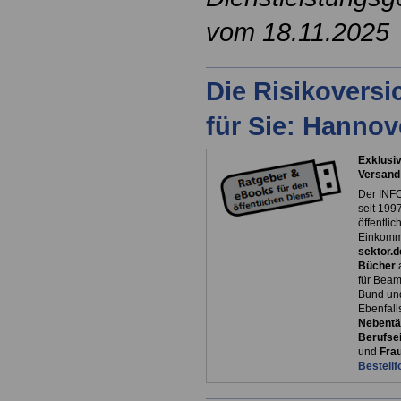
vom 18.11.2025
Die Risikovers
für Sie: Hanno
Exklusiv
Versand
Der INFO
seit 1997
öffentli
Einkomm
sektor.d
Bücher
für Bea
Bund un
Ebenfall
Nebentät
Berufsei
und
Fra
Bestellf