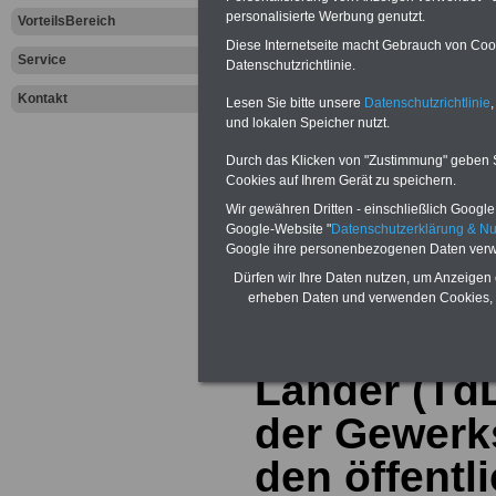
personalisierte Werbung genutzt.
VorteilsBereich
Diese Internetseite macht Gebrauch von Cooki
Service
Datenschutzrichtlinie.
Kontakt
Lesen Sie bitte unsere
Datenschutzrichtlinie
,
und lokalen Speicher nutzt.
Zur Übersicht a
Durch das Klicken von "Zustimmung" geben Sie
Cookies auf Ihrem Gerät zu speichern.
dem Tarifrecht 
Wir gewähren Dritten - einschließlich Google -
Google-Website "
Datenschutzerklärung & N
Dienst
Google ihre personenbezogenen Daten verw
Dürfen wir Ihre Daten nutzen, um Anzeigen 
erheben Daten und verwenden Cookies, 
Tarifrunde 
Länder (Td
der Gewerk
den öffentl