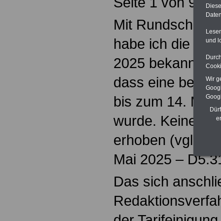
Seite 1 von 96
Diese
Daten
Mit Rundschreibe
Lesen
habe ich die Tari
und l
Durch
2025 bekanntgeg
Cooki
dass eine beiders
Wir g
Googl
bis zum 14. Mai 
Googl
Dürf
wurde. Keine Se
e
erhoben (vgl. R
Mai 2025 – D5.3
Das sich anschl
Redaktionsverfa
der Tarifeinigung