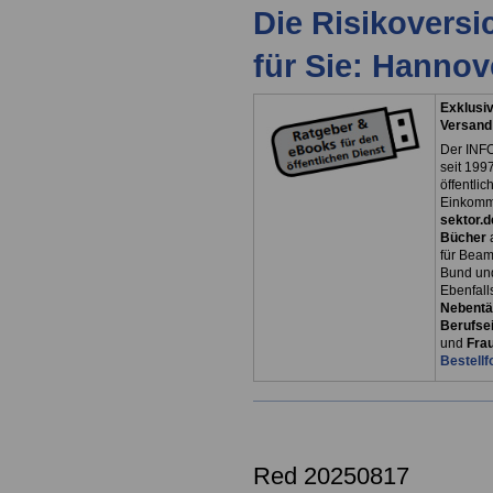
Die Risikovers
für Sie: Hanno
Exklusiv
Versand
Der INFO
seit 1997
öffentli
Einkomm
sektor.d
Bücher
für Bea
Bund un
Ebenfall
Nebentät
Berufsei
und
Fra
Bestellf
Red 20250817