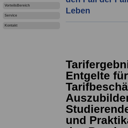
VorteilsBereich
Leben
Service
Kontakt
Tarifergebn
Entgelte für
Tarifbeschäf
Auszubilde
Studierend
und Praktik