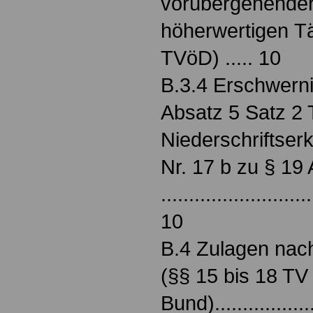
vorübergehender
höherwertigen Tä
TVöD) ..... 10
B.3.4 Erschwern
Absatz 5 Satz 2 
Niederschriftser
Nr. 17 b zu § 19 
...........................
10
B.4 Zulagen na
(§§ 15 bis 18 T
Bund).................