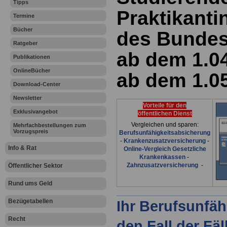
Tipps
Praktikanti
Termine
Bücher
des Bundes
Ratgeber
ab dem 1.0
Publikationen
OnlineBücher
ab dem 1.0
Download-Center
Newsletter
Vorteile für den
Exklusivangebot
öffentlichen Dienst
Vergleichen und sparen:
Mehrfachbestellungen zum
Vorzugspreis
Berufsunfähigkeitsabsicherung
-
Krankenzusatzversicherung
-
Info & Rat
Online-Vergleich Gesetzliche
Krankenkassen
-
Zahnzusatzversicherung
-
Öffentlicher Sektor
Rund ums Geld
Bezügetabellen
Ihr Berufsunfäh
Recht
den Fall der Fä