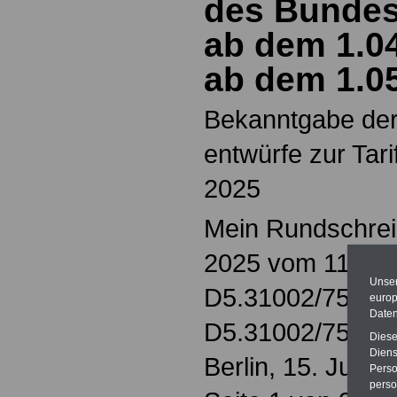
des Bundes
ab dem 1.0
ab dem 1.0
Bekanntgabe der 
entwürfe zur Tari
2025
Mein Rundschreib
2025 vom 11. Apr
Unser
D5.31002/75#8
europ
Daten
D5.31002/75#8
Diese
Diens
Berlin, 15. Juli 2
Perso
perso