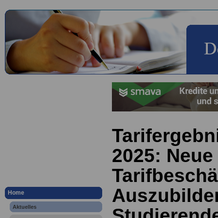
Tarifergeb
2025: Neue 
Tarifbeschäf
Auszubilde
Home
Aktuelles
Studierend