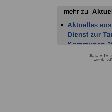
mehr zu:
Aktue
Aktuelles aus
Dienst zur T
Kommunen 202
Mitglieder ha
Startseite
|
Konta
www.der-oeff
Tarifparteien
Aktuelles aus
Dienst zur T
Kommunen 202
Einigung der 