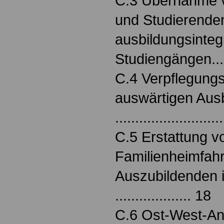
C.3 Übernahme 
und Studierenden
ausbildungsinteg
Studiengängen.....
C.4 Verpflegung
auswärtigen Au
.........................
C.5 Erstattung v
Familienheimfah
Auszubildenden 
................... 18
C.6 Ost-West-An