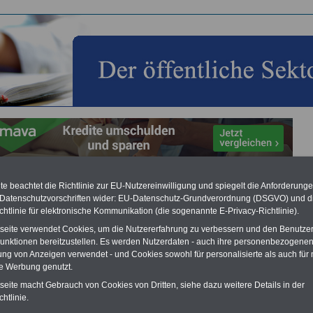
e beachtet die Richtlinie zur EU-Nutzereinwilligung und spiegelt die Anforderung
m öffentliche Sektor: Änderungen ab 01.01.2022
 Datenschutzvorschriften wider: EU-Datenschutz-Grundverordnung (DSGVO) und d
chtlinie für elektronische Kommunikation (die sogenannte E-Privacy-Richtlinie).
Vorteile für den
ffentlichen Dienst
tseite verwendet Cookies, um die Nutzererfahrung zu verbessern und den Benutze
gleichen und sparen:
unktionen bereitzustellen. Es werden Nutzerdaten - auch ihre personenbezogenen
nfähigkeitsabsicherung
ung von Anzeigen verwendet - und Cookies sowohl für personalisierte als auch für 
enzusatzversicherung
-
te Werbung genutzt.
-Vergleich Gesetzliche
tseite macht Gebrauch von Cookies von Dritten, siehe dazu weitere Details in der
Krankenkassen
-
zusatzversicherung
-
htlinie.