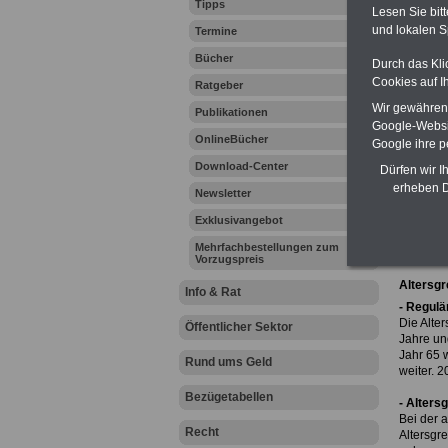
Tipps
Lesen Sie bit
und lokalen S
Termine
Ihr Beru
Bücher
Durch das Kli
Cookies auf I
Ratgeber
Zur Über
Wir gewähren D
Publikationen
Google-Websi
OnlineBücher
Google ihre 
Was än
Sektor
Download-Center
Dürfen wir I
Das neue
erheben D
Newsletter
Rot, Gel
Verordnu
Exklusivangebot
Hier ein
Mehrfachbestellungen zum
Vorzugspreis
Altersgr
Info & Rat
- Regulä
Die Alter
Öffentlicher Sektor
Jahre un
Jahr 65 w
Rund ums Geld
weiter. 2
Bezügetabellen
- Alters
Bei der a
Recht
Altersgr