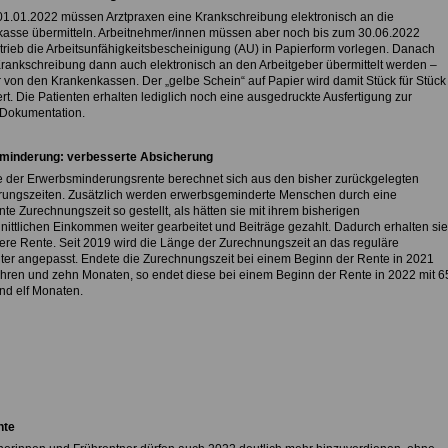
1.01.2022 müssen Arztpraxen eine Krankschreibung elektronisch an die
asse übermitteln. Arbeitnehmer/innen müssen aber noch bis zum 30.06.2022
trieb die Arbeitsunfähigkeitsbescheinigung (AU) in Papierform vorlegen. Danach
 Krankschreibung dann auch elektronisch an den Arbeitgeber übermittelt werden –
 von den Krankenkassen. Der „gelbe Schein“ auf Papier wird damit Stück für Stück
iert. Die Patienten erhalten lediglich noch eine ausgedruckte Ausfertigung zur
Dokumentation.
minderung: verbesserte Absicherung
 der Erwerbsminderungsrente berechnet sich aus den bisher zurückgelegten
rungszeiten. Zusätzlich werden erwerbsgeminderte Menschen durch eine
e Zurechnungszeit so gestellt, als hätten sie mit ihrem bisherigen
nittlichen Einkommen weiter gearbeitet und Beiträge gezahlt. Dadurch erhalten sie
ere Rente. Seit 2019 wird die Länge der Zurechnungszeit an das reguläre
ter angepasst. Endete die Zurechnungszeit bei einem Beginn der Rente in 2021
ahren und zehn Monaten, so endet diese bei einem Beginn der Rente in 2022 mit 6
nd elf Monaten.
nte