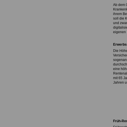
Ab dem 0
Krankenk
ihrem Be
soll die
und zwar
digitalis
eigenen 
Erwerbs
Die Höhe
Versiche
sogenannt
durchsch
eine höh
Rentenal
mit 65 J
Jahren u
Früh-Re