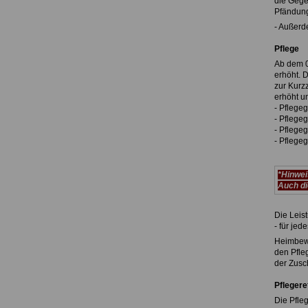
die Gege
Pfändung
- Außerd
Pflege
Ab dem 0
erhöht. 
zur Kurz
erhöht u
- Pflegeg
- Pflegeg
- Pflegeg
- Pflegeg
*Hinwei
Auch di
Die Leist
- für jed
Heimbewo
den Pfle
der Zusc
Pfleger
Die Pfle