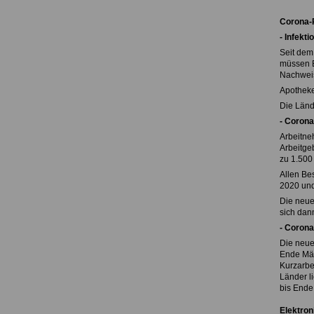
Corona-
- Infekt
Seit dem
müssen B
Nachweis
Apotheke
Die Länd
- Coron
Arbeitne
Arbeitgeb
zu 1.500 
Allen Be
2020 und
Die neue
sich dan
- Corona
Die neue
Ende Mär
Kurzarbei
Länder li
bis Ende
Elektro