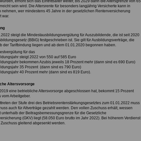
urden, erhöht sich das Eintrittsalter weiter, bis 2029 dann die Altersgrenze von 65
reicht sein wird. Die Altersrente für besonders langjährig Versicherte kann in
 nehmen, wer mindestens 45 Jahre in der gesetzlichen Rentenversicherung
t war.
ung
.2022 steigt die Mindestausbildungsvergütung für Auszubildende, die ist seit 2020
bildungsgesetz (BBiG) festgeschrieben ist. Sie gilt für Ausbildungsverträge, die
b der Tarifbindung liegen und ab dem 01.01.2020 begonnen haben.
estvergütung für das
ildungsjahr steigt 2022 von 550 auf 585 Euro
bildungsjahr bekommen Azubis jeweils 18 Prozent mehr (dann sind es 690 Euro)
bildungsjahr 35 Prozent (dann sind es 790 Euro)
bildungsjahr 40 Prozent mehr (dann sind es 819 Euro).
iche Altersvorsorge
 2019 eine betriebliche Altersvorsorge abgeschlossen hat, bekommt 15 Prozent
 vom Arbeitgeber.
afttreten der Stufe drei des Betriebsrentenstärkungsgesetztes zum 01.01.2022 muss
huss auch für Altverträge gezahlt werden. Den vollen Zuschuss erhält, wessen
t unterhalb der Beitragsbemessungsgrenze für die Gesetzliche
ersicherung (GKV) liegt (58.050 Euro brutto im Jahr 2022). Bei höherem Verdienst
 Zuschuss gleitend abgesenkt werden.