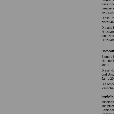
Frührent
dass ihn
beispiels
vorgezog
Diese Re
bis zu 4
Die alte
Hinzuver
medizini
Hinzuver
Homeoff
Steuerpf
Homeoffi
Jahr).
Diese Ho
und Unte
Jahre 20
Die Ampe
Pauschal
Impfpfli
Mit eine
Impfpflic
Behinder