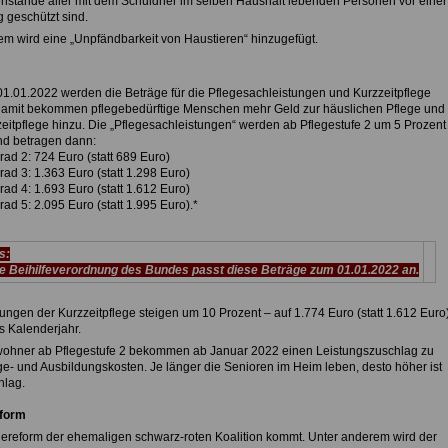
nstände aller mit dem Schuldner im selben Haushalt lebenden Personen vor einer
 geschützt sind.
em wird eine „Unpfändbarkeit von Haustieren“ hinzugefügt.
1.01.2022 werden die Beträge für die Pflegesachleistungen und Kurzzeitpflege
Damit bekommen pflegebedürftige Menschen mehr Geld zur häuslichen Pflege und
zeitpflege hinzu. Die „Pflegesachleistungen“ werden ab Pflegestufe 2 um 5 Prozent
nd betragen dann:
rad 2: 724 Euro (statt 689 Euro)
rad 3: 1.363 Euro (statt 1.298 Euro)
rad 4: 1.693 Euro (statt 1.612 Euro)
rad 5: 2.095 Euro (statt 1.995 Euro).*
s:
e Beihilfeverordnung des Bundes passt diese Beträge zum 01.01.2022 an.
ungen der Kurzzeitpflege steigen um 10 Prozent – auf 1.774 Euro (statt 1.612 Euro
es Kalenderjahr.
hner ab Pflegestufe 2 bekommen ab Januar 2022 einen Leistungszuschlag zu
ge- und Ausbildungskosten. Je länger die Senioren im Heim leben, desto höher ist
hlag.
eform
gereform der ehemaligen schwarz-roten Koalition kommt. Unter anderem wird der