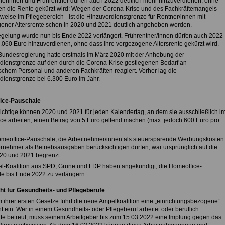
nerinnen und Frührentner dürfen auch 2022 deutlich mehr hinzuverdienen, ohne
en die Rente gekürzt wird: Wegen der Corona-Krise und des Fachkräftemangels -
weise im Pflegebereich - ist die Hinzuverdienstgrenze für Rentner/innen mit
ener Altersrente schon in 2020 und 2021 deutlich angehoben worden.
gelung wurde nun bis Ende 2022 verlängert. Frührentner/innen dürfen auch 2022
6.060 Euro hinzuverdienen, ohne dass ihre vorgezogene Altersrente gekürzt wird.
 Bundesregierung hatte erstmals im März 2020 mit der Anhebung der
dienstgrenze auf den durch die Corona-Krise gestiegenen Bedarf an
schem Personal und anderen Fachkräften reagiert. Vorher lag die
dienstgrenze bei 6.300 Euro im Jahr.
ice-Pauschale
lichtige können 2020 und 2021 für jeden Kalendertag, an dem sie ausschließlich i
ce arbeiten, einen Betrag von 5 Euro geltend machen (max. jedoch 600 Euro pro
meoffice-Pauschale, die Arbeitnehmer/innen als steuersparende Werbungskosten
rnehmer als Betriebsausgaben berücksichtigen dürfen, war ursprünglich auf die
20 und 2021 begrenzt.
l-Koalition aus SPD, Grüne und FDP haben angekündigt, die Homeoffice-
e bis Ende 2022 zu verlängern.
cht für Gesundheits- und Pflegeberufe
m ihrer ersten Gesetze führt die neue Ampelkoalition eine „einrichtungsbezogene“
ht ein. Wer in einem Gesundheits- oder Pflegeberuf arbeitet oder beruflich
te betreut, muss seinem Arbeitgeber bis zum 15.03.2022 eine Impfung gegen das