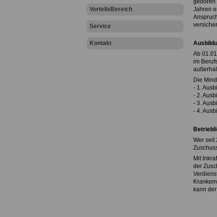
geboren w
VorteilsBereich
Jahren er
Anspruch
versicher
Service
Kontakt
Ausbild
Ab 01.01
im Berufs
außerhal
Die Mind
- 1. Ausb
- 2. Aus
- 3. Aus
- 4. Aus
Betriebl
Wer seit
Zuschuss
Mit Inkr
der Zusc
Verdiens
Krankenv
kann der