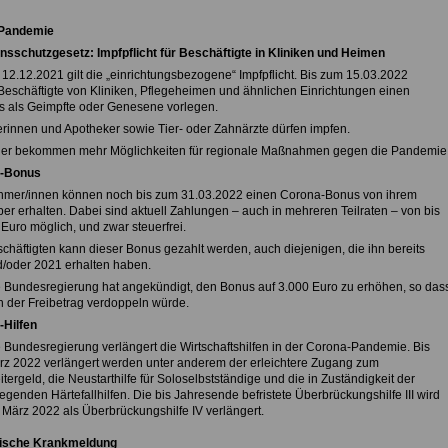
Pandemie
ionsschutzgesetz: Impfpflicht für Beschäftigte in Kliniken und Heimen
 12.12.2021 gilt die „einrichtungsbezogene“ Impfpflicht. Bis zum 15.03.2022
eschäftigte von Kliniken, Pflegeheimen und ähnlichen Einrichtungen einen
 als Geimpfte oder Genesene vorlegen.
rinnen und Apotheker sowie Tier- oder Zahnärzte dürfen impfen.
er bekommen mehr Möglichkeiten für regionale Maßnahmen gegen die Pandemie
a-Bonus
hmer/innen können noch bis zum 31.03.2022 einen Corona-Bonus von ihrem
er erhalten. Dabei sind aktuell Zahlungen – auch in mehreren Teilraten – von bis
Euro möglich, und zwar steuerfrei.
schäftigten kann dieser Bonus gezahlt werden, auch diejenigen, die ihn bereits
/oder 2021 erhalten haben.
 Bundesregierung hat angekündigt, den Bonus auf 3.000 Euro zu erhöhen, so das
n der Freibetrag verdoppeln würde.
-Hilfen
 Bundesregierung verlängert die Wirtschaftshilfen in der Corona-Pandemie. Bis
z 2022 verlängert werden unter anderem der erleichtere Zugang zum
tergeld, die Neustarthilfe für Soloselbstständige und die in Zuständigkeit der
egenden Härtefallhilfen. Die bis Jahresende befristete Überbrückungshilfe III wird
 März 2022 als Überbrückungshilfe IV verlängert.
nische Krankmeldung