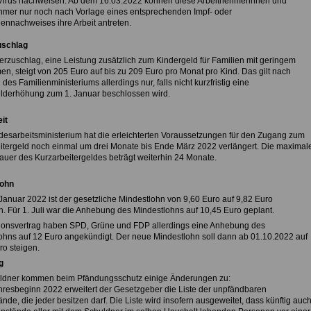
irus nachweisen. Ab dem 16.03.2022 können diese Arbeitnehmerinnen und
hmer nur noch nach Vorlage eines entsprechenden Impf- oder
nnachweises ihre Arbeit antreten.
uschlag
erzuschlag, eine Leistung zusätzlich zum Kindergeld für Familien mit geringem
n, steigt von 205 Euro auf bis zu 209 Euro pro Monat pro Kind. Das gilt nach
es Familienministeriums allerdings nur, falls nicht kurzfristig eine
lderhöhung zum 1. Januar beschlossen wird.
it
esarbeitsministerium hat die erleichterten Voraussetzungen für den Zugang zum
itergeld noch einmal um drei Monate bis Ende März 2022 verlängert. Die maximal
uer des Kurzarbeitergeldes beträgt weiterhin 24 Monate.
lohn
Januar 2022 ist der gesetzliche Mindestlohn von 9,60 Euro auf 9,82 Euro
n. Für 1. Juli war die Anhebung des Mindestlohns auf 10,45 Euro geplant.
tionsvertrag haben SPD, Grüne und FDP allerdings eine Anhebung des
ohns auf 12 Euro angekündigt. Der neue Mindestlohn soll dann ab 01.10.2022 auf
ro steigen.
g
ldner kommen beim Pfändungsschutz einige Änderungen zu:
hresbeginn 2022 erweitert der Gesetzgeber die Liste der unpfändbaren
de, die jeder besitzen darf. Die Liste wird insofern ausgeweitet, dass künftig auc