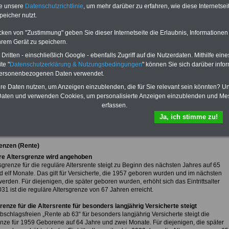
te unsere
Datenschutzrichtlinie
, um mehr darüber zu erfahren, wie diese Internetse
peicher nutzt.
fsunfähigkeitsschutz - Für den Fall der Fälle: Hannoversche Leben
cken von "Zustimmung" geben Sie dieser Internetseite die Erlaubnis, Informationen
hrem Gerät zu speichern.
sicht von Meldungen aus dem öffentlichen Sektor
ritten - einschließlich Google - ebenfalls Zugriff auf die Nutzerdaten. Mithilfe eine
te "
Datenschutzerklärung & Nutzungsbedingungen
" können Sie sich darüber infor
personenbezogenen Daten verwendet.
dert sich im Jahr 2022 - auch für Mitarbeiter im öffentlichen
 -
hre Daten nutzen, um Anzeigen einzublenden, die für Sie relevant sein könnten? U
 Jahr 2022 ist nicht nur mit einer neuen Bundesregierung (Ampel-Koalition aus
aten und verwenden Cookies, um personalisierte Anzeigen einzublenden und Me
b und Grün) gestartet, sondern auch mit einigen Neuregelungen von Gesetzen,
erfassen.
ngen und Vorschriften.
Ja, ich stimme zu!
e Übersicht, was sich mit dem Jahreswechsel von 2021 auf 2022 ändert.
enzen (Rente)
re Altersgrenze wird angehoben
sgrenze für die reguläre Altersrente steigt zu Beginn des nächsten Jahres auf 65
d elf Monate. Das gilt für Versicherte, die 1957 geboren wurden und im nächsten
erden. Für diejenigen, die später geboren wurden, erhöht sich das Eintrittsalter
031 ist die reguläre Altersgrenze von 67 Jahren erreicht.
grenze für die Altersrente für besonders langjährig Versicherte steigt
bschlagsfreien „Rente ab 63“ für besonders langjährig Versicherte steigt die
enze für 1959 Geborene auf 64 Jahre und zwei Monate. Für diejenigen, die später