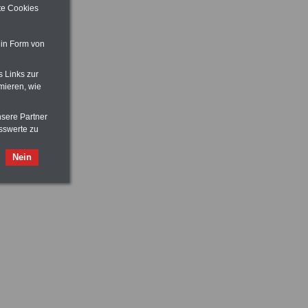
ite Cookies
 in Form von
s Links zur
mieren, wie
nsere Partner
sswerte zu
Nein