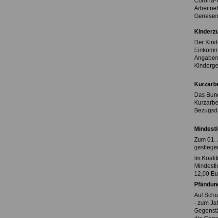
Corona-V
Arbeitne
Genesene
Kinderz
Der Kind
Einkomme
Angaben d
Kinderge
Kurzarbe
Das Bund
Kurzarbe
Bezugsda
Mindest
Zum 01. 
gestiege
Im Koali
Mindestl
12,00 Eu
Pfändun
Auf Schu
- zum Ja
Gegenstän