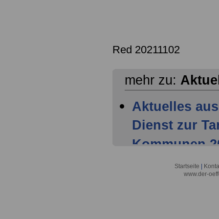
Red 20211102
mehr zu:
Aktue
Aktuelles aus
Dienst zur T
Kommunen 202
Mitglieder ha
Startseite
|
Konta
www.der-oeff
Tarifparteien
Aktuelles aus