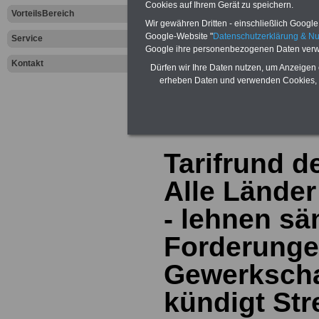
Cookies auf Ihrem Gerät zu speichern.
VorteilsBereich
Wir gewähren Dritten - einschließlich Google -
Google-Website "
Datenschutzerklärung & N
Service
Google ihre personenbezogenen Daten verw
Kontakt
Zur Übersicht a
Dürfen wir Ihre Daten nutzen, um Anzeigen 
erheben Daten und verwenden Cookies, 
dem öffentliche
Tarifrund d
Alle Länder
- lehnen sä
Forderunge
Gewerkschaf
kündigt Str