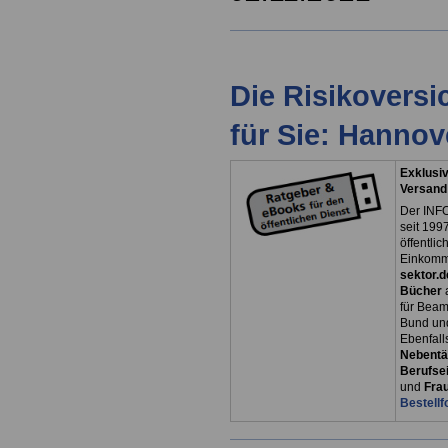
Die Risikovers
für Sie: Hanno
Exklusiv
Versand
Der INFO
seit 1997
öffentli
Einkomm
sektor.d
Bücher
für Bea
Bund un
Ebenfall
Nebentät
Berufsei
und
Fra
Bestellf