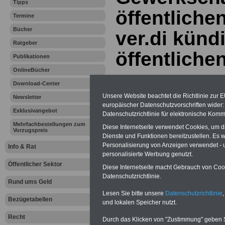
Tipps
öffentliche
Termine
Bücher
ver.di künd
Ratgeber
öffentliche
Publikationen
OnlineBücher
Download-Center
Vorteile für den
öffentlichen Dienst
Unsere Website beachtet die Richtlinie zur 
Newsletter
Vergleichen und sparen:
europäischer Datenschutzvorschriften wide
Exklusivangebot
Berufsunfähigkeitsabsicherung
Datenschutzrichtlinie für elektronische Komm
-
Krankenzusatzversicherung
-
Mehrfachbestellungen zum
Diese Internetseite verwendet Cookies, um 
Online-Vergleich Gesetzliche
Vorzugspreis
Krankenkassen
-
Dienste und Funktionen bereitzustellen. Es
Zahnzusatzversicherung
-
Personalisierung von Anzeigen verwendet - un
Info & Rat
personalisierte Werbung genutzt.
Öffentlicher Sektor
Diese Internetseite macht Gebrauch von Cooki
Datenschutzrichtlinie.
Ihr Berufsunfäh
Rund ums Geld
Lesen Sie bitte unsere
Datenschutzrichtlinie
,
den Fall der Fä
Bezügetabellen
und lokalen Speicher nutzt.
Recht
Leben
Durch das Klicken von "Zustimmung" geben Sie