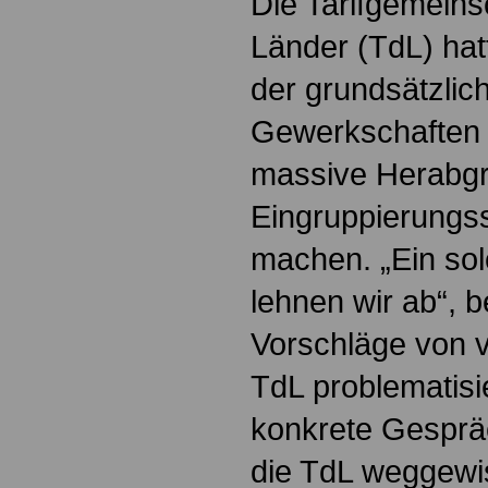
Die Tarifgemeins
Länder (TdL) ha
der grundsätzlic
Gewerkschaften 
massive Herabgr
Eingruppierungs
machen. „Ein so
lehnen wir ab“, b
Vorschläge von ve
TdL problematisie
konkrete Gespräc
die TdL weggewi