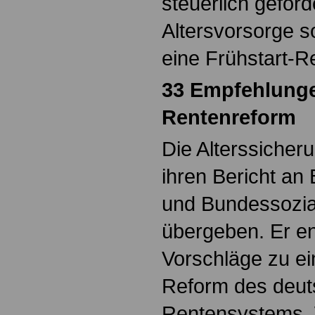
steuerlich geförd
Altersvorsorge s
eine Frühstart-R
33 Empfehlunge
Rentenreform
Die Alterssiche
ihren Bericht an
und Bundessozia
übergeben. Er e
Vorschläge zu e
Reform des deu
Rentensystems.