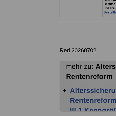
Nebentät
Berufsei
und
Fra
Bestellf
Red 20260702
mehr zu:
Alter
Rentenreform
Alterssicheru
Rentenreform
III.1 Kenngrö