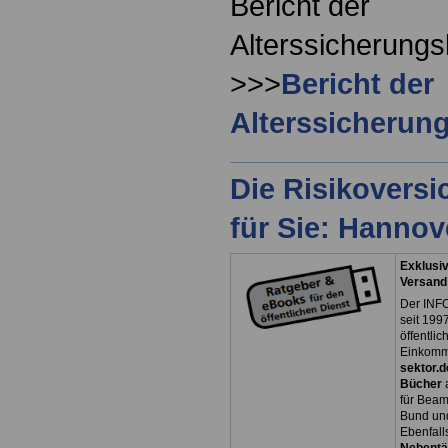
Bericht der
Alterssicherung
>>>
Bericht der
Alterssicheru
Die Risikovers
für Sie: Hanno
Exklusiv
Versand
Der INFO
seit 1997
öffentli
Einkomm
sektor.d
Bücher
für Bea
Bund un
Ebenfall