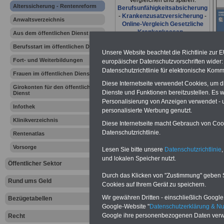
Vergleichen und sparen:
Alterssicherung - Rentenreform
Berufsunfähigkeitsabsicherung
-
Krankenzusatzversicherung
-
Anwaltsverzeichnis
Online-Vergleich Gesetzliche
Krankenkassen
-
Aus dem öffentlichen Dienst
Zahnzusatzversicherung
-
Berufsstart im öffentlichen Dienst
Unsere Website beachtet die Richtlinie zur 
Fort- und Weiterbildungen
europäischer Datenschutzvorschriften wide
Datenschutzrichtlinie für elektronische Komm
Frauen im öffentlichen Dienst
Ihr Berufsunfäh
Diese Internetseite verwendet Cookies, um 
Girokonten für den öffentlichen
Dienste und Funktionen bereitzustellen. Es
Dienst
den Fall der Fä
Personalisierung von Anzeigen verwendet - un
Infothek
personalisierte Werbung genutzt.
Leben
Klinikverzeichnis
Diese Internetseite macht Gebrauch von Cooki
Datenschutzrichtlinie.
Rentenatlas
Vorsorge
Lesen Sie bitte unsere
Datenschutzrichtlinie
,
und lokalen Speicher nutzt.
Öffentlicher Sektor
Durch das Klicken von "Zustimmung" geben Sie
Rund ums Geld
Cookies auf Ihrem Gerät zu speichern.
Rentengese
Wir gewähren Dritten - einschließlich Google -
Bezügetabellen
Rentenbref
Google-Website "
Datenschutzerklärung & N
Google ihre personenbezogenen Daten verw
Recht