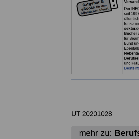
Versand
Der INFO
seit 1997
öffentli
Einkomm
sektor.d
Bücher
für Bea
Bund un
Ebenfall
Nebentät
Berufsei
und
Fra
Bestellf
UT 20201028
mehr zu:
Beruf