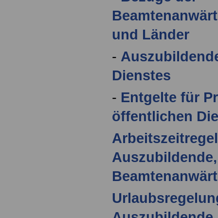
Beamtenanwärte
und Länder
-
Auszubildende
Dienstes
-
Entgelte für P
öffentlichen Di
Arbeitszeitrege
Auszubildende,
Beamtenanwärt
Urlaubsregelun
Auszubildende,