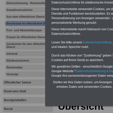
Vergleichen und sparen:
Datenschutzrichtlinie für elektronische Komm
Alterssicherung - Rentenreform
Berufsunfähigkeitsabsicherung
-
Krankenzusatzversicherung
-
Diese Internetseite verwendet Cookies, um 
Anwaltsverzeichnis
Online-Vergleich Gesetzliche
Dienste und Funktionen bereitzustellen. Es
Krankenkassen
-
Aus dem öffentlichen Dienst
Personalisierung von Anzeigen verwendet - un
Zahnzusatzversicherung
-
personalisierte Werbung genutzt.
Berufsstart im öffentlichen Dienst
Diese Internetseite macht Gebrauch von Cooki
Fort- und Weiterbildungen
Datenschutzrichtlinie.
Frauen im öffentlichen Dienst
Ihr Berufsunfäh
Lesen Sie bitte unsere
Datenschutzrichtlinie
,
Girokonten für den öffentlichen
und lokalen Speicher nutzt.
Dienst
den Fall der Fä
Infothek
Durch das Klicken von "Zustimmung" geben Sie
Leben
Cookies auf Ihrem Gerät zu speichern.
Klinikverzeichnis
Wir gewähren Dritten - einschließlich Google -
Rentenatlas
Google-Website "
Datenschutzerklärung & N
Vorsorge
Google ihre personenbezogenen Daten verw
Dürfen wir Ihre Daten nutzen, um Anzeigen 
Öffentlicher Sektor
BerufsStart
erheben Daten und verwenden Cookies, 
Rund ums Geld
öffentliche
Bezügetabellen
Übersicht
Recht