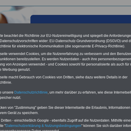
e beachtet die Richtlinie zur EU-Nutzereinwilligung und spiegelt die Anforderung
 Datenschutzvorschriften wider: EU-Datenschutz-Grundverordnung (DSGVO) und d
chtlinie für elektronische Kommunikation (die sogenannte E-Privacy-Richtlinie).
tseite verwendet Cookies, um die Nutzererfahrung zu verbessern und den Benutze
unktionen bereitzustellen. Es werden Nutzerdaten - auch ihre personenbezogenen
ung von Anzeigen verwendet - und Cookies sowohl für personalisierte als auch für 
te Werbung genutzt.
tseite macht Gebrauch von Cookies von Dritten, siehe dazu weitere Details in der
renfreie Konten
htlinie.
Vorteile für den
te unsere
Datenschutzrichtlinie
, um mehr darüber zu erfahren, wie diese Internetse
ffentlichen Dienst
peicher nutzt.
gleichen und sparen:
nfähigkeitsabsicherung
cken von "Zustimmung" geben Sie dieser Internetseite die Erlaubnis, Informationen
enzusatzversicherung
-
hrem Gerät zu speichern.
-Vergleich Gesetzliche
Krankenkassen
-
ritten - einschließlich Google - ebenfalls Zugriff auf die Nutzerdaten. Mithilfe eine
zusatzversicherung
-
te "
Datenschutzerklärung & Nutzungsbedingungen
" können Sie sich darüber infor