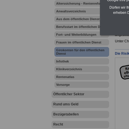
Google ihre 
Alterssicherung - Rentenreform
Dürfen wir I
Anwaltsverzeichnis
erheben D
Ihr Beru
Aus dem öffentlichen Dienst
Berufsstart im öffentlichen Dienst
Es gibt 
Fort- und Weiterbildungen
angebot
Unter Ch
Frauen im öffentlichen Dienst
Girokonten für den öffentlichen
Die Risi
Dienst
Infothek
Klinikverzeichnis
Rentenatlas
Vorsorge
Öffentlicher Sektor
Rund ums Geld
Bezügetabellen
Recht