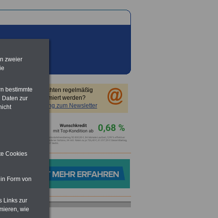
en zweier
ie
rn bestimmte
Sie möchten regelmäßig
informiert werden?
 Daten zur
Anmeldung zum Newsletter
nicht
ite Cookies
 in Form von
s Links zur
mieren, wie