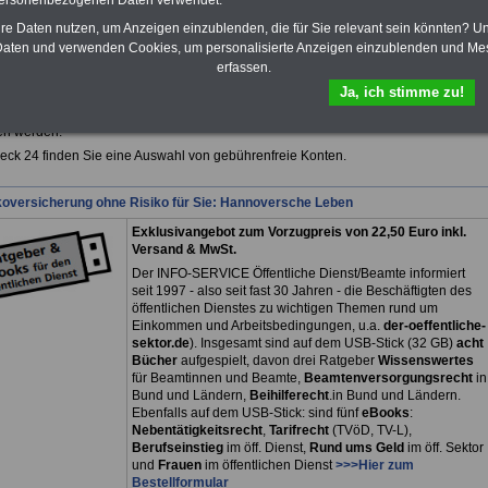
personenbezogenen Daten verwendet.
hre Daten nutzen, um Anzeigen einzublenden, die für Sie relevant sein könnten? U
aten und verwenden Cookies, um personalisierte Anzeigen einzublenden und Me
fsunfähigkeitsschutz - Für den Fall der Fälle: Hannoversche Leben
erfassen.
Ja, ich stimme zu!
in Deutschland immer noch einige Girokonten, die von Banken gebührenfrei
en werden.
eck 24 finden Sie eine Auswahl von gebührenfreie Konten.
koversicherung ohne Risiko für Sie: Hannoversche Leben
Exklusivangebot zum Vorzugpreis von 22,50 Euro inkl.
Versand & MwSt.
Der INFO-SERVICE Öffentliche Dienst/Beamte informiert
seit 1997 - also seit fast 30 Jahren - die Beschäftigten des
öffentlichen Dienstes zu wichtigen Themen rund um
Einkommen und Arbeitsbedingungen, u.a.
der-oeffentliche-
sektor.de
). Insgesamt sind auf dem USB-Stick (32 GB)
acht
Bücher
aufgespielt, davon drei
Ratgeber
Wissenswertes
für Beamtinnen und Beamte,
Beamtenversorgungsrecht
in
Bund und Ländern,
Beihilferecht
.in Bund und Ländern.
Ebenfalls auf dem USB-Stick: sind fünf
eBooks
:
Nebentätigkeitsrecht
,
Tarifrecht
(TVöD, TV-L),
Berufseinstieg
im öff. Dienst,
Rund ums Geld
im öff. Sektor
und
Frauen
im öffentlichen Dienst
>>>Hier zum
Bestellformular