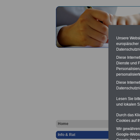
Unsere Websit
europäischer
Datenschutzri
Diese Interne
Dienste und F
Personalisier
personalisier
Diese Interne
Gebüh
Datenschutzric
Lesen Sie bit
ö
und lokalen S
Ver
Berufsu
Durch das Kli
-
Krank
Cookies auf I
Online
Home
Wir gewähren D
Zahn
Google-Websi
Info & Rat