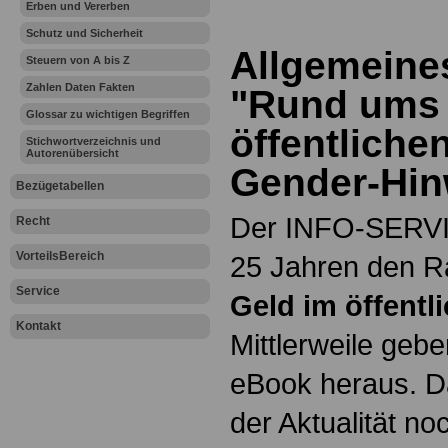
Erben und Vererben
Schutz und Sicherheit
Allgemeine
Steuern von A bis Z
Zahlen Daten Fakten
"Rund ums 
Glossar zu wichtigen Begriffen
öffentliche
Stichwortverzeichnis und
Autorenübersicht
Gender-Hin
Bezügetabellen
Der INFO-SERVIC
Recht
VorteilsBereich
25 Jahren den 
Service
Geld im öffentl
Kontakt
Mittlerweile geb
eBook heraus. D
der Aktualität n