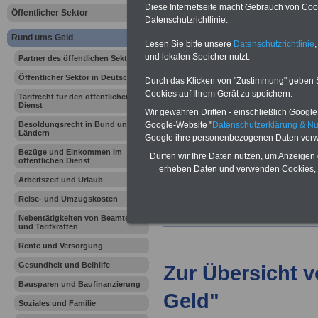
Vorteile für den
Diese Internetseite macht Gebrauch von Cooki
Öffentlicher Sektor
öffentlichen Dienst
Datenschutzrichtlinie.
Vergleichen und sparen:
Rund ums Geld
Berufsunfähigkeitsabsicherung
Lesen Sie bitte unsere
Datenschutzrichtlinie
,
-
Krankenzusatzversicherung
-
und lokalen Speicher nutzt.
Partner des öffentlichen Sektors
Online-Vergleich Gesetzliche
Krankenkassen
-
Öffentlicher Sektor in Deutschland
Durch das Klicken von "Zustimmung" geben Sie
Zahnzusatzversicherung
-
Cookies auf Ihrem Gerät zu speichern.
Tarifrecht für den öffentlichen
Dienst
Wir gewähren Dritten - einschließlich Google -
Google-Website "
Datenschutzerklärung & N
Besoldungsrecht in Bund und
Ländern
Ihr Berufsunfäh
Google ihre personenbezogenen Daten verw
Bezüge und Einkommen im
Dürfen wir Ihre Daten nutzen, um Anzeigen 
öffentlichen Dienst
den Fall der Fä
erheben Daten und verwenden Cookies, 
Arbeitszeit und Urlaub
Leben
Reise- und Umzugskosten
Nebentätigkeiten von Beamten
und Tarifkräften
Rente und Versorgung
Gesundheit und Beihilfe
Zur Übersicht 
Bausparen und Baufinanzierung
Geld"
Soziales und Familie