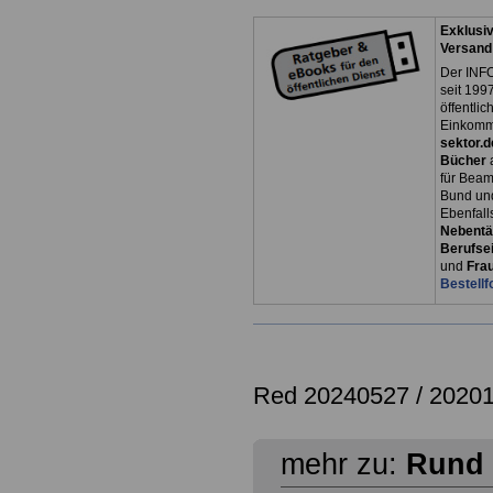
Exklusiv
Versand
Der INFO
seit 1997
öffentli
Einkomm
sektor.d
Bücher
für Bea
Bund un
Ebenfall
Nebentät
Berufsei
und
Fra
Bestellf
Red 20240527 / 2020
mehr zu:
Rund 