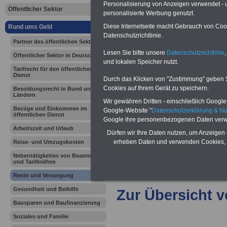
Vorteile für den
Personalisierung von Anzeigen verwendet - un
Öffentlicher Sektor
öffentlichen Dienst
personalisierte Werbung genutzt.
Vergleichen und sparen:
Diese Internetseite macht Gebrauch von Cooki
Rund ums Geld
Berufsunfähigkeitsabsicherung
Datenschutzrichtlinie.
-
Krankenzusatzversicherung
-
Partner des öffentlichen Sektors
Online-Vergleich Gesetzliche
Lesen Sie bitte unsere
Datenschutzrichtlinie
,
Krankenkassen
-
Öffentlicher Sektor in Deutschland
Zahnzusatzversicherung
-
und lokalen Speicher nutzt.
Tarifrecht für den öffentlichen
Dienst
Durch das Klicken von "Zustimmung" geben Sie
Cookies auf Ihrem Gerät zu speichern.
Besoldungsrecht in Bund und
Ländern
Ihr Berufsunfäh
Wir gewähren Dritten - einschließlich Google -
Bezüge und Einkommen im
Google-Website "
Datenschutzerklärung & N
öffentlichen Dienst
den Fall der Fä
Google ihre personenbezogenen Daten verw
Arbeitszeit und Urlaub
Dürfen wir Ihre Daten nutzen, um Anzeigen 
Leben
erheben Daten und verwenden Cookies, 
Reise- und Umzugskosten
Nebentätigkeiten von Beamten
und Tarifkräften
Rente und Versorgung
Gesundheit und Beihilfe
Zur Übersicht 
Bausparen und Baufinanzierung
Soziales und Familie