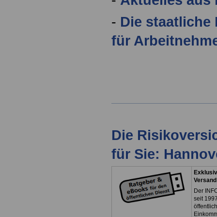
-
Die staatliche
für Arbeitnehm
Die Risikovers
für Sie: Hanno
Exklusiv
Versand
Der INFO
seit 1997
öffentli
Einkomm