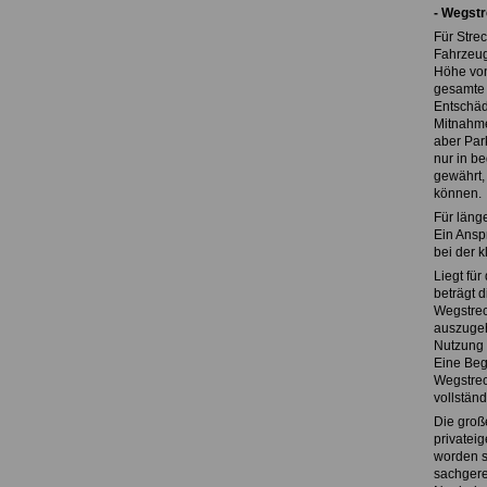
- Wegst
Für Stre
Fahrzeug
Höhe von
gesamte 
Entschäd
Mitnahme
aber Par
nur in b
gewährt,
können.
Für läng
Ein Ansp
bei der 
Liegt für
beträgt 
Wegstrec
auszugeh
Nutzung 
Eine Beg
Wegstrec
vollstän
Die groß
privatei
worden s
sachgere