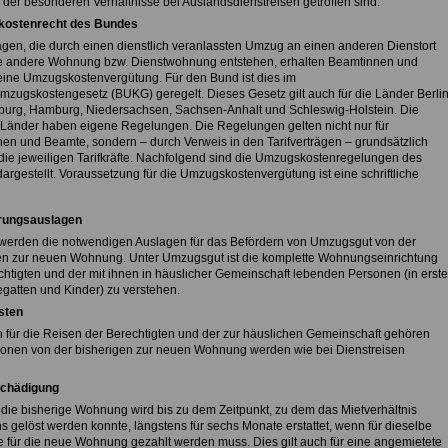
 der besonderen Verhältnisse bei Auslandsdienstreisen getroffen sind.
ostenrecht des Bundes
agen, die durch einen dienstlich veranlassten Umzug an einen anderen Dienstort
e andere Wohnung bzw. Dienstwohnung entstehen, erhalten Beamtinnen und
ine Umzugskostenvergütung. Für den Bund ist dies im
zugskostengesetz (BUKG) geregelt. Dieses Gesetz gilt auch für die Länder Berlin
urg, Hamburg, Niedersachsen, Sachsen-Anhalt und Schleswig-Holstein. Die
Länder haben eigene Regelungen. Die Regelungen gelten nicht nur für
en und Beamte, sondern – durch Verweis in den Tarifverträgen – grundsätzlich
 die jeweiligen Tarifkräfte. Nachfolgend sind die Umzugskostenregelungen des
argestellt. Voraussetzung für die Umzugskostenvergütung ist eine schriftliche
rungsauslagen
t werden die notwendigen Auslagen für das Befördern von Umzugsgut von der
en zur neuen Wohnung. Unter Umzugsgut ist die komplette Wohnungseinrichtung
chtigten und der mit ihnen in häuslicher Gemeinschaft lebenden Personen (in erste
egatten und Kinder) zu verstehen.
sten
 für die Reisen der Berechtigten und der zur häuslichen Gemeinschaft gehören
onen von der bisherigen zur neuen Wohnung werden wie bei Dienstreisen
schädigung
r die bisherige Wohnung wird bis zu dem Zeitpunkt, zu dem das Mietverhältnis
s gelöst werden konnte, längstens für sechs Monate erstattet, wenn für dieselbe
te für die neue Wohnung gezahlt werden muss. Dies gilt auch für eine angemietete