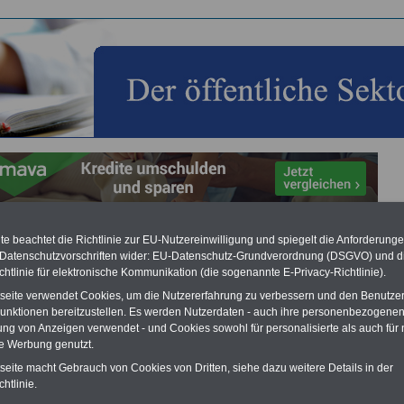
e beachtet die Richtlinie zur EU-Nutzereinwilligung und spiegelt die Anforderung
kosten, Umzugskosten und Trennungsgeld im öffentlichen
 Datenschutzvorschriften wider: EU-Datenschutz-Grundverordnung (DSGVO) und d
chtlinie für elektronische Kommunikation (die sogenannte E-Privacy-Richtlinie).
Vorteile für den
tseite verwendet Cookies, um die Nutzererfahrung zu verbessern und den Benutze
ffentlichen Dienst
unktionen bereitzustellen. Es werden Nutzerdaten - auch ihre personenbezogenen
ung von Anzeigen verwendet - und Cookies sowohl für personalisierte als auch für 
gleichen und sparen:
nfähigkeitsabsicherung
te Werbung genutzt.
enzusatzversicherung
-
tseite macht Gebrauch von Cookies von Dritten, siehe dazu weitere Details in der
-Vergleich Gesetzliche
htlinie.
Krankenkassen
-
zusatzversicherung
-