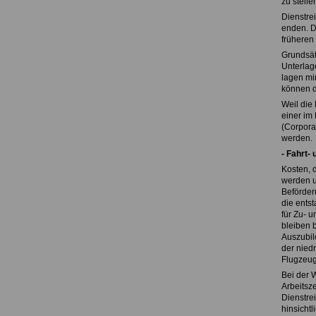
zu stell
Dienstrei
enden. D
früheren
Grundsät
Unterlag
lagen mi
können d
Weil die 
einer im
(Corporat
werden.
- Fahrt-
Kosten, 
werden u
Beförder
die ents
für Zu- 
bleiben 
Auszubil
der niedr
Flugzeug
Bei der W
Arbeitsz
Dienstre
hinsichtl