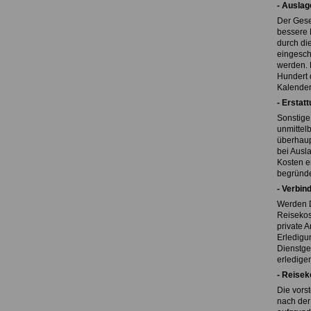
- Auslag
Der Gese
bessere 
durch di
eingesch
werden. 
Hundert 
Kalender
- Erstat
Sonstige
unmittel
überhaup
bei Ausl
Kosten e
begründ
- Verbin
Werden D
Reisekos
private A
Erledigu
Dienstge
erledigen
- Reisek
Die vors
nach der