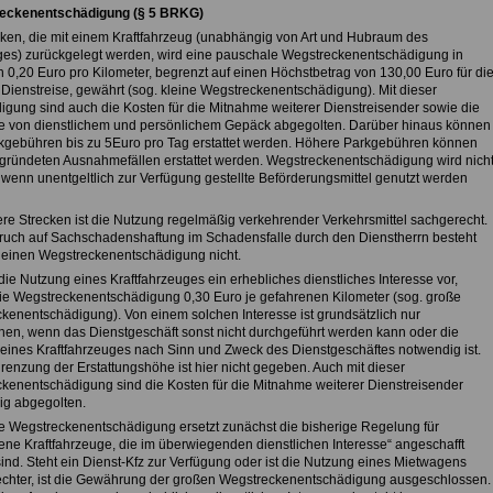
reckenentschädigung (§ 5 BRKG)
cken, die mit einem Kraftfahrzeug (unabhängig von Art und Hubraum des
es) zurückgelegt werden, wird eine pauschale Wegstreckenentschädigung in
 0,20 Euro pro Kilometer, begrenzt auf einen Höchstbetrag von 130,00 Euro für di
Dienstreise, gewährt (sog. kleine Wegstreckenentschädigung). Mit dieser
igung sind auch die Kosten für die Mitnahme weiterer Dienstreisender sowie die
 von dienstlichem und persönlichem Gepäck abgegolten. Darüber hinaus können
kgebühren bis zu 5Euro pro Tag erstattet werden. Höhere Parkgebühren können
egründeten Ausnahmefällen erstattet werden. Wegstreckenentschädigung wird nich
 wenn unentgeltlich zur Verfügung gestellte Beförderungsmittel genutzt werden
ere Strecken ist die Nutzung regelmäßig verkehrender Verkehrsmittel sachgerecht.
ruch auf Sachschadenshaftung im Schadensfalle durch den Dienstherrn besteht
kleinen Wegstreckenentschädigung nicht.
 die Nutzung eines Kraftfahrzeuges ein erhebliches dienstliches Interesse vor,
die Wegstreckenentschädigung 0,30 Euro je gefahrenen Kilometer (sog. große
kenentschädigung). Von einem solchen Interesse ist grundsätzlich nur
en, wenn das Dienstgeschäft sonst nicht durchgeführt werden kann oder die
eines Kraftfahrzeuges nach Sinn und Zweck des Dienstgeschäftes notwendig ist.
renzung der Erstattungshöhe ist hier nicht gegeben. Auch mit dieser
kenentschädigung sind die Kosten für die Mitnahme weiterer Dienstreisender
dig abgegolten.
e Wegstreckenentschädigung ersetzt zunächst die bisherige Regelung für
gene Kraftfahrzeuge, die im überwiegenden dienstlichen Interesse“ angeschafft
ind. Steht ein Dienst-Kfz zur Verfügung oder ist die Nutzung eines Mietwagens
chter, ist die Gewährung der großen Wegstreckenentschädigung ausgeschlossen.