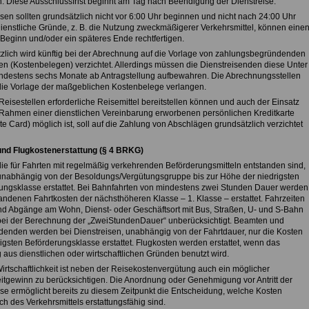
en. Diese Ausschlussfrist beginnt am Tag nach Beendigung der Dienstreise.
sen sollten grundsätzlich nicht vor 6:00 Uhr beginnen und nicht nach 24:00 Uhr
ienstliche Gründe, z. B. die Nutzung zweckmäßigerer Verkehrsmittel, können eine
 Beginn und/oder ein späteres Ende rechtfertigen.
zlich wird künftig bei der Abrechnung auf die Vorlage von zahlungsbegründenden
en (Kostenbelegen) verzichtet. Allerdings müssen die Dienstreisenden diese Unter
ndestens sechs Monate ab Antragstellung aufbewahren. Die Abrechnungsstellen
ie Vorlage der maßgeblichen Kostenbelege verlangen.
Reisestellen erforderliche Reisemittel bereitstellen können und auch der Einsatz
 Rahmen einer dienstlichen Vereinbarung erworbenen persönlichen Kreditkarte
e Card) möglich ist, soll auf die Zahlung von Abschlägen grundsätzlich verzichtet
 und Flugkostenerstattung (§ 4 BRKG)
die für Fahrten mit regelmäßig verkehrenden Beförderungsmitteln entstanden sind,
nabhängig von der Besoldungs/Vergütungsgruppe bis zur Höhe der niedrigsten
ungsklasse erstattet. Bei Bahnfahrten von mindestens zwei Stunden Dauer werden
tandenen Fahrtkosten der nächsthöheren Klasse – 1. Klasse – erstattet. Fahrzeiten
und Abgänge am Wohn, Dienst- oder Geschäftsort mit Bus, Straßen, U- und S-Bahn
bei der Berechnung der „ZweiStundenDauer“ unberücksichtigt. Beamten und
denden werden bei Dienstreisen, unabhängig von der Fahrtdauer, nur die Kosten
igsten Beförderungsklasse erstattet. Flugkosten werden erstattet, wenn das
 aus dienstlichen oder wirtschaftlichen Gründen benutzt wird.
irtschaftlichkeit ist neben der Reisekostenvergütung auch ein möglicher
eitgewinn zu berücksichtigen. Die Anordnung oder Genehmigung vor Antritt der
ise ermöglicht bereits zu diesem Zeitpunkt die Entscheidung, welche Kosten
ich des Verkehrsmittels erstattungsfähig sind.