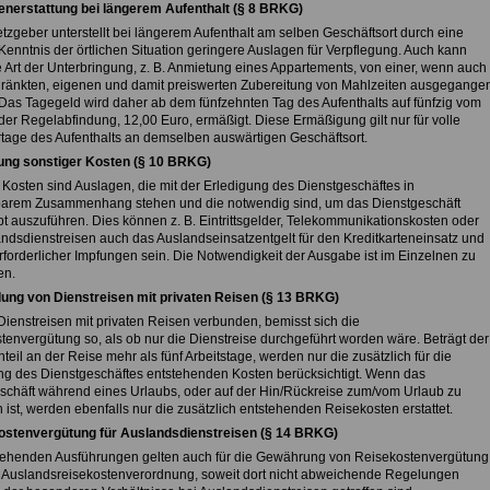
enerstattung bei längerem Aufenthalt (§ 8 BRKG)
tzgeber unterstellt bei längerem Aufenthalt am selben Geschäftsort durch eine
Kenntnis der örtlichen Situation geringere Auslagen für Verpflegung. Auch kann
e Art der Unterbringung, z. B. Anmietung eines Appartements, von einer, wenn auch
ränkten, eigenen und damit preiswerten Zubereitung von Mahlzeiten ausgegange
Das Tagegeld wird daher ab dem fünfzehnten Tag des Aufenthalts auf fünfzig vom
der Regelabfindung, 12,00 Euro, ermäßigt. Diese Ermäßigung gilt nur für volle
tage des Aufenthalts an demselben auswärtigen Geschäftsort.
tung sonstiger Kosten (§ 10 BRKG)
 Kosten sind Auslagen, die mit der Erledigung des Dienstgeschäftes in
barem Zusammenhang stehen und die notwendig sind, um das Dienstgeschäft
t auszuführen. Dies können z. B. Eintrittsgelder, Telekommunikationskosten oder
andsdienstreisen auch das Auslandseinsatzentgelt für den Kreditkarteneinsatz und
rforderlicher Impfungen sein. Die Notwendigkeit der Ausgabe ist im Einzelnen zu
en.
dung von Dienstreisen mit privaten Reisen (§ 13 BRKG)
ienstreisen mit privaten Reisen verbunden, bemisst sich die
tenvergütung so, als ob nur die Dienstreise durchgeführt worden wäre. Beträgt der
nteil an der Reise mehr als fünf Arbeitstage, werden nur die zusätzlich für die
ng des Dienstgeschäftes entstehenden Kosten berücksichtigt. Wenn das
schäft während eines Urlaubs, oder auf der Hin/Rückreise zum/vom Urlaub zu
 ist, werden ebenfalls nur die zusätzlich entstehenden Reisekosten erstattet.
ostenvergütung für Auslandsdienstreisen (§ 14 BRKG)
tehenden Ausführungen gelten auch für die Gewährung von Reisekostenvergütung
 Auslandsreisekostenverordnung, soweit dort nicht abweichende Regelungen