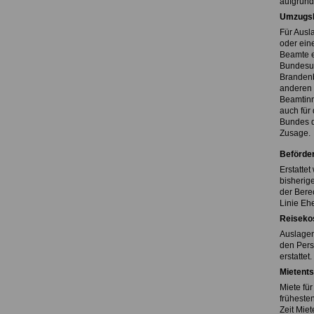
aufgrund
Umzugsk
Für Ausl
oder ein
Beamte e
Bundesum
Brandenb
anderen 
Beamtinn
auch für
Bundes d
Zusage.
Beförde
Erstatte
bisherig
der Bere
Linie Eh
Reiseko
Auslagen
den Pers
erstattet.
Mietent
Miete fü
frühesten
Zeit Mie