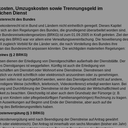
kosten, Umzugskosten sowie Trennungsgeld im
lichen Dienst
stenrecht des Bundes
kostenrecht ist in Bund und Ländern nicht einheitlich geregelt. Dieses Kapitel
rt sich an den Regelungen des Bundes, die grundlegend überarbeitet worden sind.
 Bundesreisekostengesetzes (BRKG) ist zum 01.09.2005 in Kraft getreten. Ziel der
ng des BRKG war vor allem eine Verwaltungsvereinfachung. Die Novellierung de
 zugleich Vorbild für die Länder sein, die nach Vorstellung des Bundes ihre
an das Bundesrecht anpassen könnten. Die wichtigsten materiellen Regelungen:
eines (§ 2 BRKG)
isen dienen der Erledigung von Dienstgeschäften außerhalb der Dienststätte. Der
es Dienstganges ist weggefallen. Künftig ist auch die Erledigung von
schäften am Dienstort oder Wohnort eine Dienstreise. Dienstreisen sind
lich vor Antritt schriftlich oder elektronisch anzuordnen oder zu genehmigen.
isen sollen nur durchgeführt werden, wenn das Dienstgeschäft nicht auf andere,
stigere Weise (schriftlich, telefonisch, Videokonferenz) erledigt werden kann. Bei
ng und Durchführung der Dienstreise ist der Grundsatz der Wirtschaftlichkeit und
eit zu beachten. Gleichzeitig ist aber auch dem Grundsatz der Fürsorge (z. B.
g von Kindern oder pflegebedürftigen Familienangehörigen) Rechnung zu tragen.
n Auswirkungen auf Beginn und Ende der Dienstreise, aber auch auf die
ng des Beförderungsmittels haben.
ostenvergütung (§ 3 BRKG)
ekostenvergütung wird nach Beendigung der Dienstreise auf Antrag gewährt
ich oder elektronisch). Der Antrag ist innerhalb von sechs Monaten (bisher ein Jahr)