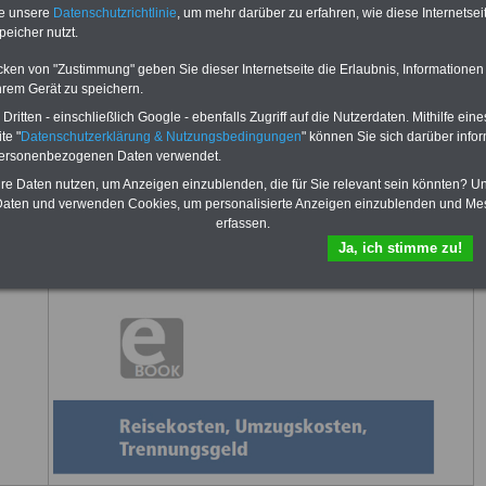
te unsere
Datenschutzrichtlinie
, um mehr darüber zu erfahren, wie diese Internetse
peicher nutzt.
cken von "Zustimmung" geben Sie dieser Internetseite die Erlaubnis, Informationen
fsunfähigkeitsschutz - Für den Fall der Fälle: Hannoversche Leben
hrem Gerät zu speichern.
ritten - einschließlich Google - ebenfalls Zugriff auf die Nutzerdaten. Mithilfe eine
sicht von "Rund ums Geld"
te "
Datenschutzerklärung & Nutzungsbedingungen
" können Sie sich darüber infor
personenbezogenen Daten verwendet.
hre Daten nutzen, um Anzeigen einzublenden, die für Sie relevant sein könnten? U
aten und verwenden Cookies, um personalisierte Anzeigen einzublenden und Me
erfassen.
Ja, ich stimme zu!