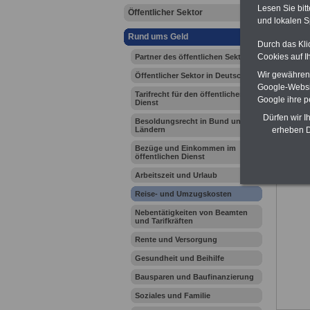
Lesen Sie bit
Öffentlicher Sektor
und lokalen S
Rund ums Geld
Durch das Kli
Ihr Beru
Cookies auf I
Partner des öffentlichen Sektors
Wir gewähren D
Öffentlicher Sektor in Deutschland
Zur Über
Google-Websi
Tarifrecht für den öffentlichen
Google ihre 
Dienst
Dürfen wir I
Besoldungsrecht in Bund und
Ländern
erheben D
Bezüge und Einkommen im
öffentlichen Dienst
Arbeitszeit und Urlaub
Reise- und Umzugskosten
Nebentätigkeiten von Beamten
und Tarifkräften
Rente und Versorgung
Gesundheit und Beihilfe
Bausparen und Baufinanzierung
Soziales und Familie