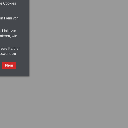
ite Cookies
 in Form von
s Links zur
mieren, wie
nsere Partner
sswerte zu
Nein