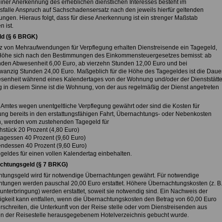
einer Anerkennung des erheblichen dienstlichen Interesses besteht im
falle Anspruch auf Sachschadensersatz nach den jeweils hierfür geltenden
ngen. Hieraus folgt, dass für diese Anerkennung ist ein strenger Maßstab
 ist.
ld (§ 6 BRGK)
tz von Mehraufwendungen für Verpflegung erhalten Dienstreisende ein Tagegeld,
öhe sich nach den Bestimmungen des Einkommensteuergesetzes bemisst: ab
nden Abwesenheit 6,00 Euro, ab vierzehn Stunden 12,00 Euro und bei
wanzig Stunden 24,00 Euro. Maßgeblich für die Höhe des Tagegeldes ist die Daue
senheit während eines Kalendertages von der Wohnung und/oder der Dienststätte
in diesem Sinne ist die Wohnung, von der aus regelmäßig der Dienst angetreten
 Amtes wegen unentgeltliche Verpflegung gewährt oder sind die Kosten für
ung bereits in den erstattungsfähigen Fahrt, Übernachtungs- oder Nebenkosten
n, werden vom zustehenden Tagegeld für
hstück 20 Prozent (4,80 Euro)
ttagessen 40 Prozent (9,60 Euro)
endessen 40 Prozent (9,60 Euro)
geldes für einen vollen Kalendertag einbehalten.
achtungsgeld (§ 7 BRKG)
tungsgeld wird für notwendige Übernachtungen gewährt. Für notwendige
tungen werden pauschal 20,00 Euro erstattet. Höhere Übernachtungskosten (z. B
lunterbringung) werden erstattet, soweit sie notwendig sind. Ein Nachweis der
gkeit kann entfallen, wenn die Übernachtungskosten den Betrag von 60,00 Euro
rschreiten, die Unterkunft von der Reise stelle oder vom Dienstreisenden aus
n der Reisestelle herausgegebenem Hotelverzeichnis gebucht wurde.