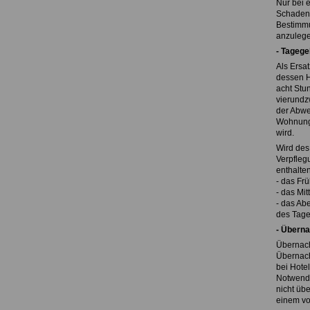
Nur bei 
Schadens
Bestimmu
anzulegen
- Tagege
Als Ersa
dessen H
acht Stu
vierundz
der Abwe
Wohnung 
wird.
Wird des
Verpfleg
enthalte
- das Frü
- das Mi
- das Ab
des Tage
- Übern
Übernach
Übernach
bei Hote
Notwendi
nicht übe
einem vo