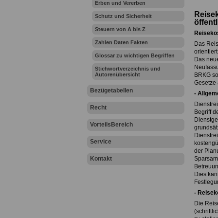
Erben und Vererben
Reise
Schutz und Sicherheit
öffent
Steuern von A bis Z
Reiseko
Zahlen Daten Fakten
Das Reise
orientie
Glossar zu wichtigen Begriffen
Das neue
Neufassu
Stichwortverzeichnis und
Autorenübersicht
BRKG soll
Gesetze 
Bezügetabellen
- Allgem
Dienstre
Recht
Begriff d
Dienstge
VorteilsBereich
grundsätz
Dienstre
Service
kostengün
der Planu
Kontakt
Sparsamk
Betreuun
Dies kan
Festlegu
- Reisek
Die Reis
(schriftl