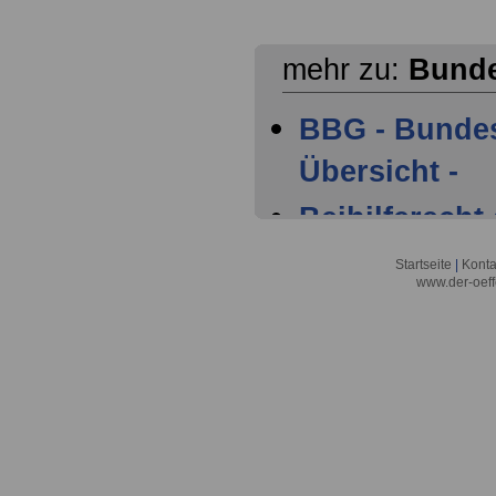
mehr zu:
Bunde
BBG - Bunde
Übersicht -
Beihilferech
Beihilfevorsc
Startseite
|
Konta
www.der-oeff
BhV -
Bundesbeamt
bis 25)
Bundesbeamt
bis 51)