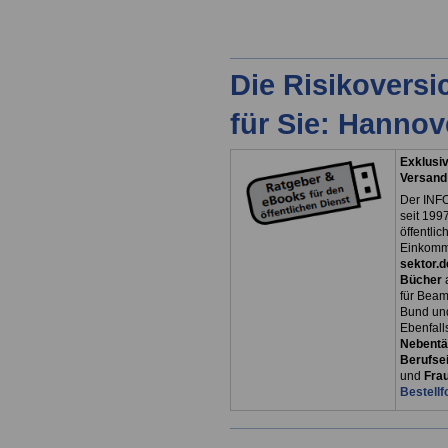
Die Risikovers
für Sie: Hanno
Exklusiv
Versand
Der INFO
seit 1997
öffentli
Einkomm
sektor.d
Bücher
für Bea
Bund un
Ebenfall
Nebentät
Berufsei
und
Fra
Bestellf