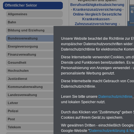
Vergleichen und sparen:
Berufsunfähigkeitsabsicherung
Öffentlicher Sektor
-
Krankenzusatzversicherung
-
Allgemeines
Online-Vergleich Gesetzliche
Krankenkassen
-
Bahn
Zahnzusatzversicherung
-
Bildung und Erziehung
Bundesverwaltung
Unsere Website beachtet die Richtlinie zur 
europäischer Datenschutzvorschriften wide
Ihr Berufsunfäh
Energieversorgung
Datenschutzrichtlinie für elektronische Komm
Finanzverwaltung
den Fall der Fä
Diese Internetseite verwendet Cookies, um 
Dienste und Funktionen bereitzustellen. Es
Gesundheit
Personalisierung von Anzeigen verwendet - un
Leben
Hochschulen
personalisierte Werbung genutzt.
Justizdienst
Diese Internetseite macht Gebrauch von Cooki
Datenschutzrichtlinie.
Kommunalverwaltung
Landesverwaltung
Lesen Sie bitte unsere
Datenschutzrichtlinie
,
Informatio
und lokalen Speicher nutzt.
Lehrer
und Arbeit
Polizei
Durch das Klicken von "Zustimmung" geben Sie
Cookies auf Ihrem Gerät zu speichern.
Post
Bundesver
Wir gewähren Dritten - einschließlich Google -
Telekom
Google-Website "
Datenschutzerklärung & N