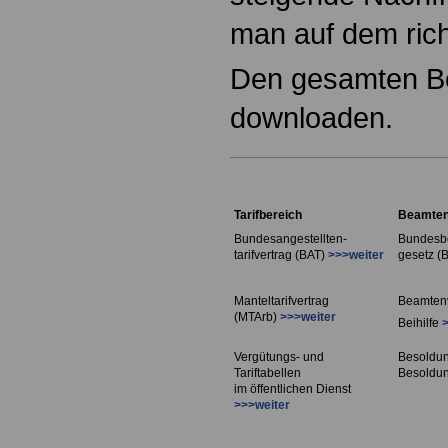
man auf dem rich
Den gesamten Be
downloaden.
Tarifbereich
Beamten
Bundesangestellten-
Bundesb
tarifvertrag (BAT)
>>>weiter
gesetz (
Manteltarifvertrag
Beamten
(MTArb)
>>>weiter
Beihilfe
Vergütungs- und
Besoldu
Tariftabellen
Besoldu
im öffentlichen Dienst
>>>weiter