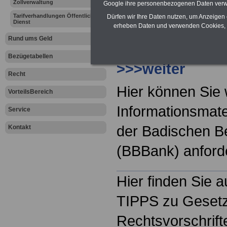
Zollverwaltung
Google ihre personenbezogenen Daten verw
Mehr Informatio
Tarifverhandlungen Öffentlicher
Dürfen wir Ihre Daten nutzen, um Anzeigen 
Dienst
vorteilhaften Kon
erheben Daten und verwenden Cookies, 
Rund ums Geld
Badischen Beam
Bezügetabellen
>>>weiter
Recht
Hier können Sie 
VorteilsBereich
Informationsmate
Service
der Badischen 
Kontakt
(BBBank) anfor
Hier finden Sie 
TIPPS zu Geset
Rechtsvorschrifte