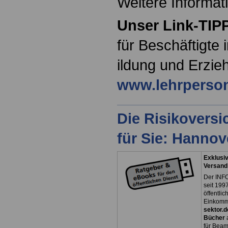
Weitere Informat
Unser Link-TIP
für Beschäftigte
ildung und Erzie
www.lehrperson
Die Risikovers
für Sie: Hanno
Exklusiv
Versand
Der INFO
seit 1997
öffentli
Einkomm
sektor.d
Bücher
für Bea