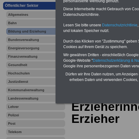
Vergleichen und sparen:
personalisierte Werbung genutzt.
Berufsunfähigkeitsabsicherung
Öffentlicher Sektor
Diese Internetseite macht Gebrauch von Cooki
-
Krankenzusatzversicherung
-
Datenschutzrichtlinie.
Allgemeines
Online-Vergleich Gesetzliche
Krankenkassen
-
Bahn
Zahnzusatzversicherung
-
Lesen Sie bitte unsere
Datenschutzrichtlinie
,
und lokalen Speicher nutzt.
Bildung und Erziehung
Bundesverwaltung
Durch das Klicken von "Zustimmung" geben Sie
Cookies auf Ihrem Gerät zu speichern.
Ihr Berufsunfäh
Energieversorgung
Wir gewähren Dritten - einschließlich Google -
Finanzverwaltung
den Fall der Fä
Google-Website "
Datenschutzerklärung & N
Gesundheit
Google ihre personenbezogenen Daten verw
Leben
Hochschulen
Dürfen wir Ihre Daten nutzen, um Anzeigen 
erheben Daten und verwenden Cookies, 
Justizdienst
Kommunalverwaltung
Landesverwaltung
Erzieherin
Lehrer
Erzieher
Polizei
Post
Telekom