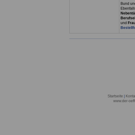
Bund un
Ebenfall
Nebentät
Berufsei
und
Fra
Bestellf
Startseite
|
Konta
www.der-oeff