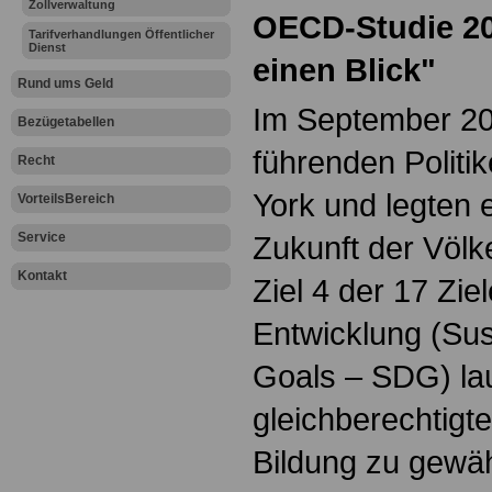
Zollverwaltung
OECD-Studie 20
Tarifverhandlungen Öffentlicher
Dienst
einen Blick"
Rund ums Geld
Im September 201
Bezügetabellen
führenden Politi
Recht
York und legten e
VorteilsBereich
Service
Zukunft der Völk
Kontakt
Ziel 4 der 17 Zie
Entwicklung (Su
Goals – SDG) lau
gleichberechtigt
Bildung zu gewäh