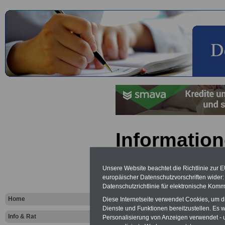
Information
Erzieherin
Unsere Website beachtet die Richtlinie zur 
Erzieher
europäischer Datenschutzvorschriften wide
Datenschutzrichtlinie für elektronische Komm
Home
Diese Internetseite verwendet Cookies, um 
Vorteile für den
Dienste und Funktionen bereitzustellen. Es
öffentlichen Dienst
Info & Rat
Personalisierung von Anzeigen verwendet - un