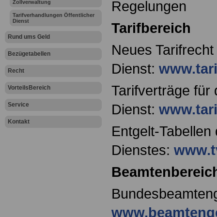
Regelungen
Zollverwaltung
Tarifverhandlungen Öffentlicher
Dienst
Tarifbereich
Rund ums Geld
Neues Tarifrecht 
Bezügetabellen
Dienst:
www.tari
Recht
Tarifverträge für
VorteilsBereich
Service
Dienst:
www.tari
Kontakt
Entgelt-Tabellen 
Dienstes:
www.t
Beamtenbereic
Bundesbeamteng
www.beamtenge