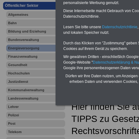
Vergleichen und sparen:
personalisierte Werbung genutzt.
Berufsunfähigkeitsabsicherung
Öffentlicher Sektor
-
Krankenzusatzversicherung
-
Diese Internetseite macht Gebrauch von Cooki
Allgemeines
Online-Vergleich Gesetzliche
Datenschutzrichtlinie.
Krankenkassen
-
Bahn
Zahnzusatzversicherung
-
Lesen Sie bitte unsere
Datenschutzrichtlinie
,
Bildung und Erziehung
und lokalen Speicher nutzt.
Bundesverwaltung
Durch das Klicken von "Zustimmung" geben Sie
Ihr Berufsunfäh
Energieversorgung
Cookies auf Ihrem Gerät zu speichern.
Finanzverwaltung
Wir gewähren Dritten - einschließlich Google -
den Fall der Fä
Google-Website "
Datenschutzerklärung & N
Gesundheit
Google ihre personenbezogenen Daten verw
Leben
Hochschulen
Dürfen wir Ihre Daten nutzen, um Anzeigen 
erheben Daten und verwenden Cookies, 
Justizdienst
Kommunalverwaltung
Landesverwaltung
Hier finden Sie 
Lehrer
Polizei
TIPPS zu Geset
Post
Rechtsvorschrifte
Telekom