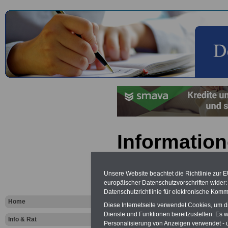
Information
Beschäftigt
Unsere Website beachtet die Richtlinie zur 
Energiesek
europäischer Datenschutzvorschriften wide
Datenschutzrichtlinie für elektronische Komm
Home
Diese Internetseite verwendet Cookies, um 
Vorteile für den
Dienste und Funktionen bereitzustellen. Es
öffentlichen Dienst
Info & Rat
Personalisierung von Anzeigen verwendet - un