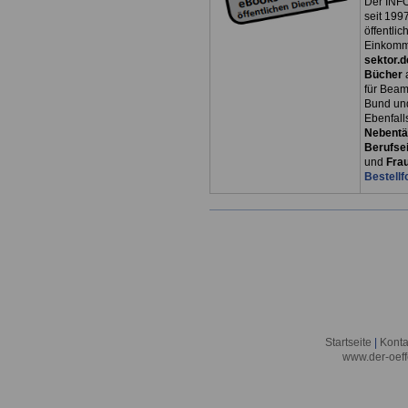
Der INFO
seit 1997
öffentli
Einkomm
sektor.d
Bücher
für Bea
Bund un
Ebenfall
Nebentät
Berufsei
und
Fra
Bestellf
Startseite
|
Konta
www.der-oeff