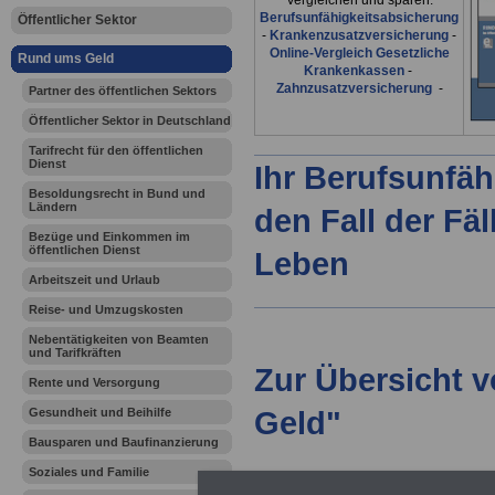
Vergleichen und sparen:
Berufsunfähigkeitsabsicherung
Öffentlicher Sektor
-
Krankenzusatzversicherung
-
Online-Vergleich Gesetzliche
Rund ums Geld
Krankenkassen
-
Zahnzusatzversicherung
-
Partner des öffentlichen Sektors
Öffentlicher Sektor in Deutschland
Tarifrecht für den öffentlichen
Dienst
Ihr Berufsunfäh
Besoldungsrecht in Bund und
Ländern
den Fall der Fä
Bezüge und Einkommen im
öffentlichen Dienst
Leben
Arbeitszeit und Urlaub
Reise- und Umzugskosten
Nebentätigkeiten von Beamten
und Tarifkräften
Zur Übersicht 
Rente und Versorgung
Geld"
Gesundheit und Beihilfe
Bausparen und Baufinanzierung
Soziales und Familie