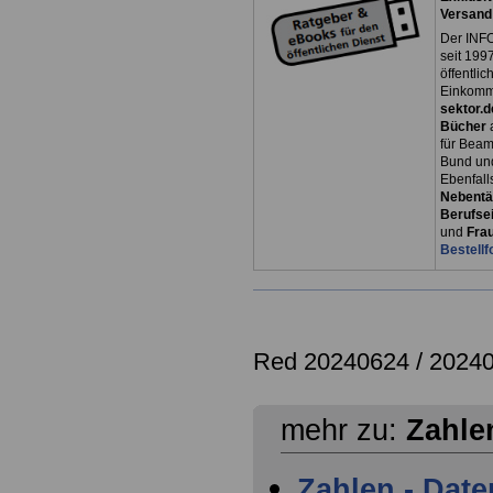
Versand
Der INFO
seit 1997
öffentli
Einkomm
sektor.d
Bücher
für Bea
Bund un
Ebenfall
Nebentät
Berufsei
und
Fra
Bestellf
Red 20240624 / 2024
mehr zu:
Zahle
Zahlen - Date