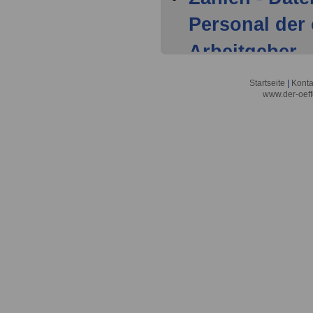
Personal der 
Arbeitgeber
Zahlen, Date
Startseite
|
Konta
www.der-oeff
Personal der 
Arbeitgeber