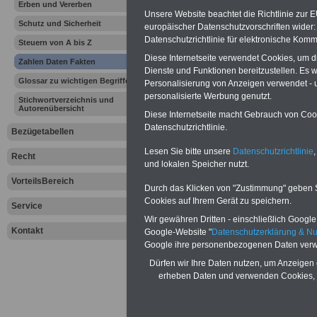
Erben und Vererben
Zahlen, Da
Unsere Website beachtet die Richtlinie zur 
Schutz und Sicherheit
europäischer Datenschutzvorschriften wide
Personal de
Datenschutzrichtlinie für elektronische Komm
Steuern von A bis Z
Diese Internetseite verwendet Cookies, um 
Zahlen Daten Fakten
Arbeitgebe
Dienste und Funktionen bereitzustellen. Es
Glossar zu wichtigen Begriffen
Personalisierung von Anzeigen verwendet - un
personalisierte Werbung genutzt.
Personal im öff
Stichwortverzeichnis und
Autorenübersicht
Diese Internetseite macht Gebrauch von Cooki
Datenschutzrichtlinie.
Rund 5,3 Millio
Bezügetabellen
Lesen Sie bitte unsere
Datenschutzrichtlinie
,
Recht
Deutschland war
und lokalen Speicher nutzt.
VorteilsBereich
öffentlichen Dien
Durch das Klicken von "Zustimmung" geben Sie
Cookies auf Ihrem Gerät zu speichern.
Service
(Stichtag 30. Ju
Wir gewähren Dritten - einschließlich Google -
Kontakt
Google-Website "
Datenschutzerklärung & N
Statistische Bun
Google ihre personenbezogenen Daten verw
Dürfen wir Ihre Daten nutzen, um Anzeigen 
Tag des öffentl
erheben Daten und verwenden Cookies, 
23. Juni 2024
na