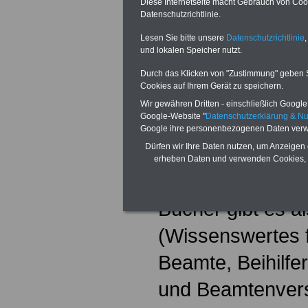
Diese Internetseite macht Gebrauch von Cooki
Datenschutzrichtlinie.
Sie unser Exklus
Lesen Sie bitte unsere
Datenschutzrichtlinie
,
Ratgeber und eBo
und lokalen Speicher nutzt.
. Sie erhalten al
Durch das Klicken von "Zustimmung" geben Sie
Cookies auf Ihrem Gerät zu speichern.
OnlineBuch bzw.
Wir gewähren Dritten - einschließlich Google -
Google-Website "
Datenschutzerklärung & N
USB-Stick (32 G
Google ihre personenbezogenen Daten verw
Dürfen wir Ihre Daten nutzen, um Anzeigen 
Komplettpreis 
erheben Daten und verwenden Cookies, 
Versand und 7 Pr
Bücher gibt es a
(Wissenswertes 
Beamte, Beihilfe
und Beamtenver