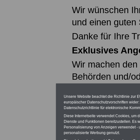
Wir wünschen Ih
und einen guten 
Danke für Ihre T
Exklusives Ang
Wir machen den V
Behörden und/o
Finanzdienstlei
Unsere Website beachtet die Richtlinie zur 
gegenüber Perso
europäischer Datenschutzvorschriften wide
Datenschutzrichtlinie für elektronische Komm
Gewerkschaften 
Diese Internetseite verwendet Cookies, um 
Dienste und Funktionen bereitzustellen. Es
Exklusivangebot,
Personalisierung von Anzeigen verwendet - un
personalisierte Werbung genutzt.
zum Vorzugspreis