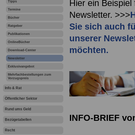
Hier ein Beispiel
Tipps
Termine
Newsletter. >>>
H
Bücher
Sie sich auch f
Ratgeber
Publikationen
unserer Newsle
OnlineBücher
möchten.
Download-Center
Newsletter
Exklusivangebot
Mehrfachbestellungen zum
Vorzugspreis
Info & Rat
Öffentlicher Sektor
Rund ums Geld
INFO-BRIEF vom
Bezügetabellen
Recht