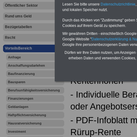
Rürup-Rent
Lesen Sie bitte unsere
Datenschutzrichtlinie
,
Öffentlicher Sektor
und lokalen Speicher nutzt.
Das bietet Ihnen
Rund ums Geld
Durch das Klicken von "Zustimmung" geben Sie
Cookies auf Ihrem Gerät zu speichern.
Vergleichsservic
Bezügetabellen
Wir gewähren Dritten - einschließlich Google -
Recht
Google-Website "
Datenschutzerklärung & N
- Ausführlicher
Google ihre personenbezogenen Daten verw
VorteilsBereich
Leistungsvergle
Dürfen wir Ihre Daten nutzen, um Anzeigen 
Anfrage
erheben Daten und verwenden Cookies, 
Anschaffungsdarlehen
- Überblick über
Baufinanzierung
Rentenhöhen
Bausparen
Berufsunfähigkeitsversicherung
- Individuelle Be
Finanzierungen
oder Angebotsers
Geldanlagen
Haftpflichtversicherung
- PDF-Infoblatt m
Hausratversicherung
Rürup-Rente
Investment