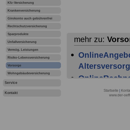
Kfz-Versicherung
Krankenversicherung
Girokonto auch gebührenfrei
Rechtschutzversicherung
Sparprodukte
mehr zu:
Vorso
Unfallversicherung
Vermög. Leistungen
OnlineAngebo
Risiko-Lebensversicherung
Altersversor
Vorsorge
Wohngebäudeversicherung
OnlineRechne
Service
OnlineVerglei
Startseite
|
Konta
Kontakt
www.der-oeff
Lebensversi
OnlineVerglei
Rentenversic