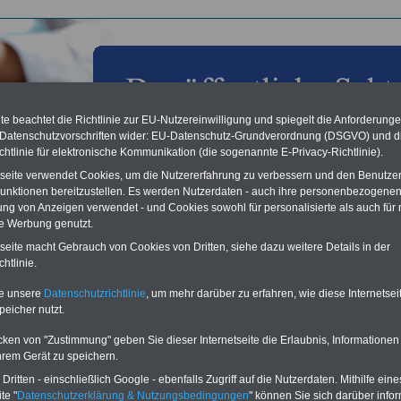
e beachtet die Richtlinie zur EU-Nutzereinwilligung und spiegelt die Anforderung
 Datenschutzvorschriften wider: EU-Datenschutz-Grundverordnung (DSGVO) und d
chtlinie für elektronische Kommunikation (die sogenannte E-Privacy-Richtlinie).
tseite verwendet Cookies, um die Nutzererfahrung zu verbessern und den Benutze
unktionen bereitzustellen. Es werden Nutzerdaten - auch ihre personenbezogenen
ung von Anzeigen verwendet - und Cookies sowohl für personalisierte als auch für 
te Werbung genutzt.
lichtversicherung
tseite macht Gebrauch von Cookies von Dritten, siehe dazu weitere Details in der
htlinie.
te unsere
Datenschutzrichtlinie
, um mehr darüber zu erfahren, wie diese Internetse
peicher nutzt.
cken von "Zustimmung" geben Sie dieser Internetseite die Erlaubnis, Informationen
hrem Gerät zu speichern.
ritten - einschließlich Google - ebenfalls Zugriff auf die Nutzerdaten. Mithilfe eine
te "
Datenschutzerklärung & Nutzungsbedingungen
" können Sie sich darüber infor