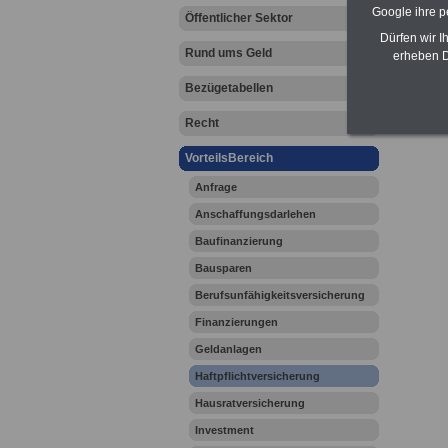
Google ihre 
Öffentlicher Sektor
Dürfen wir I
Rund ums Geld
erheben D
Bezügetabellen
Recht
VorteilsBereich
Anfrage
Anschaffungsdarlehen
Baufinanzierung
Bausparen
Berufsunfähigkeitsversicherung
Finanzierungen
Geldanlagen
Haftpflichtversicherung
Hausratversicherung
Investment