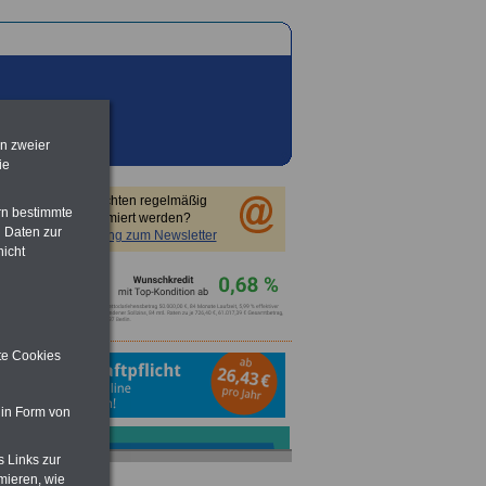
en zweier
ie
Sie möchten regelmäßig
rn bestimmte
informiert werden?
 Daten zur
Anmeldung zum Newsletter
nicht
ite Cookies
 in Form von
s Links zur
mieren, wie