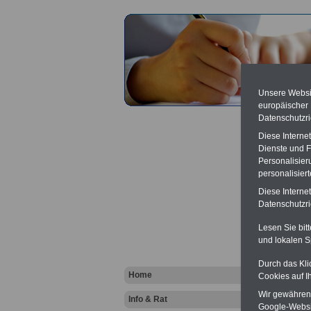
Unsere Websit
europäischer
Datenschutzri
Diese Interne
Dienste und F
Personalisier
personalisier
Haftpf
Diese Interne
Datenschutzric
Lesen Sie bit
und lokalen S
Durch das Kli
Home
Cookies auf I
Wir gewähren D
Info & Rat
Google-Websi