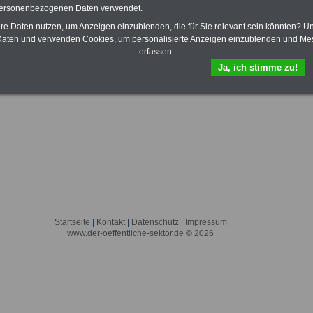
personenbezogenen Daten verwendet.
hre Daten nutzen, um Anzeigen einzublenden, die für Sie relevant sein könnten? U
aten und verwenden Cookies, um personalisierte Anzeigen einzublenden und Me
erfassen.
Ja, ich stimme zu!
Startseite
|
Kontakt
|
Datenschutz
|
Impressum
www.der-oeffentliche-sektor.de © 2026