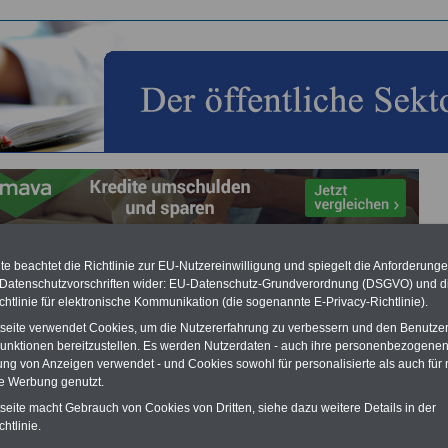
e beachtet die Richtlinie zur EU-Nutzereinwilligung und spiegelt die Anforderung
taltungskalender 2026 für den öffentlichen Dienst sowie
 Datenschutzvorschriften wider: EU-Datenschutz-Grundverordnung (DSGVO) und d
bs- und Personalräte
chtlinie für elektronische Kommunikation (die sogenannte E-Privacy-Richtlinie).
r Rubrik informieren wir über ausgewählte Veranstaltungen, z.B. Kongresse,
tseite verwendet Cookies, um die Nutzererfahrung zu verbessern und den Benutze
 und Konferenzen. Gerne können Sie uns Veranstaltungen von bundesweiter
unktionen bereitzustellen. Es werden Nutzerdaten - auch ihre personenbezogenen
g vorschlagen. Nach Prüfung werden wir diese in unsere Übersicht kostenlos
ung von Anzeigen verwendet - und Cookies sowohl für personalisierte als auch für 
. Teilen Sie uns einfach die relevanten Daten mit
infoservice@beamten-
te Werbung genutzt.
ionen.de
taltungskalender für 2026
tseite macht Gebrauch von Cookies von Dritten, siehe dazu weitere Details in der
htlinie.
ar
,
>>>Februar,
>>>Maerz,
>>>April,
>>>Mai,
>>>Juni,
>>>Juli,
>>>August,
ember,
>>>Oktober,
>>>November,
>>>Dezember