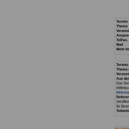
Termin
Thema
Verans
Anspre
TelFax.
Mail
Mehr In
.
Termin
Thema d
Veranst
Aus der
Das Sem
Mittelp
Informa
Referen
Veröffe
für Beam
Teilneh