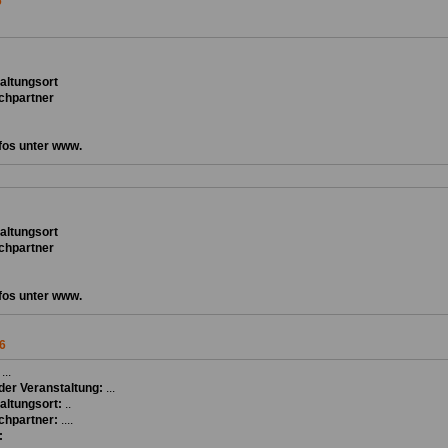
6
ta
ltungsort
chpartner
fos unter www.
ta
ltungsort
chpartner
fos unter www.
6
:
...
er Veranstaltung:
...
altungsort:
..
chpartner:
....
: