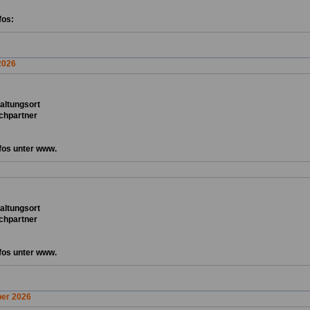
fos:
2026
ta
ltungsort
chpartner
fos unter www.
ta
ltungsort
chpartner
fos unter www.
er 2026