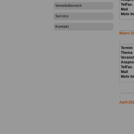
TelFax.
VorteilsBereich
Mail
Mehr In
Service
.
Kontakt
Maerz 2
.
Termin
Thema
Verans
Anspre
TelFax.
Mail
Mehr In
.
.
April 20