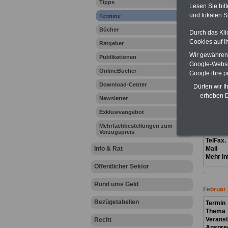
Tipps
Lesen Sie bit
und lokalen S
Termine
Janua
r
2
Bücher
Termin:
Durch das Kli
Thema
Cookies auf I
Ratgeber
Veranst
Wir gewähren D
Anspre
Publikationen
Google-Websi
TelFax.
OnlineBücher
Mail
Google ihre 
Mehr In
Download-Center
Dürfen wir I
.
erheben D
Newsletter
Termin
Exklusivangebot
Thema
Verans
Mehrfachbestellungen zum
Vorzugspreis
Anspre
TelFax.
Info & Rat
Mail
Mehr In
Öffentlicher Sektor
.
Rund ums Geld
Februar
Bezügetabellen
Termin
Thema
Verans
Recht
Anspre