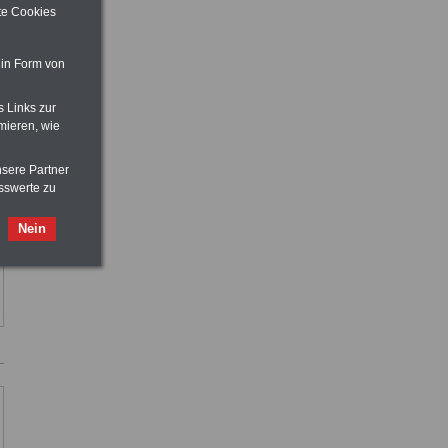
ite Cookies
 in Form von
s Links zur
mieren, wie
nsere Partner
sswerte zu
Nein