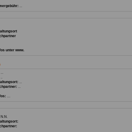
mergebühr:
...
ta
ltungsort
chpartner
fos unter www.
6
:
...
:
..
altungsort:
...
chpartner:
...
fos:
....
:
N.N.
altungsort:
chpartner: