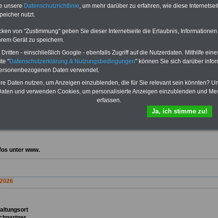
te unsere
Datenschutzrichtlinie
, um mehr darüber zu erfahren, wie diese Internetse
peicher nutzt.
026
 N.N.
cken von "Zustimmung" geben Sie dieser Internetseite die Erlaubnis, Informationen
:
dbb Jahrestagung
hrem Gerät zu speichern.
altungsort
Köln, Messe
ritten - einschließlich Google - ebenfalls Zugriff auf die Nutzerdaten. Mithilfe eine
chpartner
te "
Datenschutzerklärung & Nutzungsbedingungen
" können Sie sich darüber infor
personenbezogenen Daten verwendet.
fos unter
www.dbb.de
hre Daten nutzen, um Anzeigen einzublenden, die für Sie relevant sein könnten? U
aten und verwenden Cookies, um personalisierte Anzeigen einzublenden und Me
erfassen.
Ja, ich stimme zu!
ta
ltungsort
chpartner
fos unter www.
 2026
ta
ltungsort
chpartner