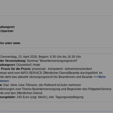
ta
ltungsort
chpartner
fos unter www.
:
Donnerstag, 23. April 2026, Beginn: 9.30 Uhr bis 16.30 Uhr
er Veranstaltung:
Seminar "Beamtenversorgungsrecht"
altungsort:
Düsseldorf, Hotel
 Praxis für die Praxis:
praxisnah - kompetent - teilnehmerorientiert
inar wird vom INFO-SERVICE Öffentlicher Dienst/Beamte durchgeführt. Im
unkt steht das aktuelle Versorgungsrecht für Beamtinnen und Beamte
>>>Mehr
tionen
t:
Dipl. Verw. Uwe Tillmann, der Referent ist Autor mehrerer
ntlichungen zum Thema Beamtenversorgung und Begründer des RatgeberService
te und den öffentlichen Dienst.
mergebühr:
245 Euro (zzgl. MwSt.), inkl. Tagungsverpflegung