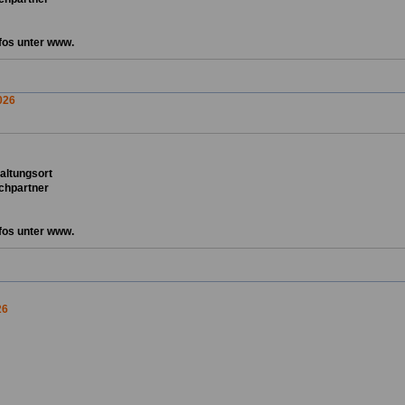
fos unter www.
026
ta
ltungsort
chpartner
fos unter www.
26