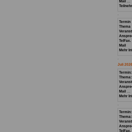
Mail
....
Teilneh
.
Termin
Thema
Verans
Anspre
TelFax.
Mail
Mehr In
.
Juli 202
Termin
Thema
Veranst
Anspre
Mail
....
Mehr In
.
Termin:
Thema
Veranst
Anspre
TelFax.