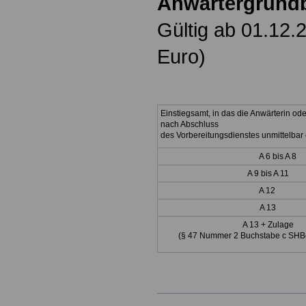
Anwärtergrund
Gültig ab 01.12.
Euro)
Einstiegsamt, in das die Anwärterin od
nach Abschluss
des Vorbereitungsdienstes unmittelbar e
A 6 bis A 8
A 9 bis A 11
A 12
A 13
A 13 + Zulage
(§ 47 Nummer 2 Buchstabe c SHB