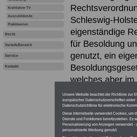
Rechtsverordnun
Kraftfahrer TV
Auszubildende
Schleswig-Holste
Praktikanten
eigenständige 
Recht
für Besoldung u
VorteilsBereich
genutzt, ein eig
Service
Besoldungsgeset
Kontakt
welches aber im 
Bundesbesoldungs
Unsere Website beachtet die Richtlinie zur 
europäischer Datenschutzvorschriften wide
jedoch wurde da
Datenschutzrichtlinie für elektronische Komm
Besoldungsdienst
Diese Internetseite verwendet Cookies, um 
Dienste und Funktionen bereitzustellen. Es
die entsprechen
Personalisierung von Anzeigen verwendet - un
personalisierte Werbung genutzt.