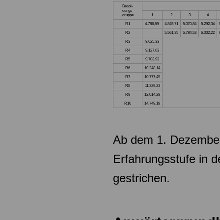
Besol-
dungs-
gruppe
1
2
3
4
R1
4.786,59
4.845,71
5.070,84
5.292,34
R2
5.561,35
5.784,53
6.002,22
R3
8.625,33
R4
9.127,63
R5
9.703,93
R6
10.248,14
R7
10.777,49
R8
11.329,23
R9
12.014,29
R10
14.748,19
Ab dem 1. Dezember
Erfahrungsstufe in 
gestrichen.