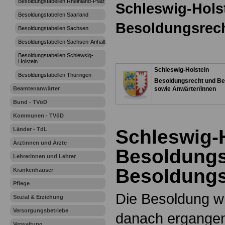
Besoldungstabellen Rheinland-Pfalz
Schleswig-Hols
Besoldungstabellen Saarland
Besoldungsrec
Besoldungstabellen Sachsen
Besoldungstabellen Sachsen-Anhalt
Besoldungstabellen Schlewsig-
Holstein
Schleswig-Holstein
Besoldungstabellen Thüringen
Besoldungsrecht und Be
Beamtenanwärter
sowie Anwärter/innen
Bund - TVöD
Kommunen - TVöD
Länder - TdL
Schleswig-H
Ärztinnen und Ärzte
Besoldungs
Lehrerinnen und Lehrer
Besoldungs
Krankenhäuser
Pflege
Die Besoldung w
Sozial & Erziehung
Versorgungsbetriebe
danach ergange
Verwaltung