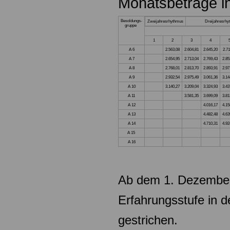
Monatsbeträge i
Besoldungs-
Zweijahresrhythmus
Dreijahresrh
gruppe
1
2
3
4
A 6
2.563,08
2.604,81
2.645,20
2.71
A 7
2.654,95
2.713,04
2.769,43
2.85
A 8
2.768,01
2.813,70
2.893,91
2.97
A 9
2.932,54
2.975,49
3.061,36
3.14
A 10
3.140,27
3.209,04
3.324,93
3.43
A 11
3.581,35
3.699,09
3.81
A 12
4.016,17
4.15
A 13
4.482,48
4.63
A 14
4.710,31
4.92
A 15
A 16
Ab dem 1. Dezember
Erfahrungsstufe in 
gestrichen.