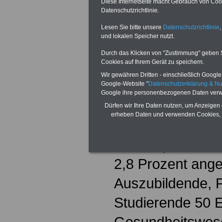
Erfahrungsstufen
Diese Internetseite macht Gebrauch von Cooki
Datenschutzrichtlinie.
des alten Stufe
Lesen Sie bitte unsere
Datenschutzrichtlinie
,
und lokalen Speicher nutzt.
eingeführt.
Durch das Klicken von "Zustimmung" geben Sie
Tarifergebnis TV
Cookies auf Ihrem Gerät zu speichern.
Wir gewähren Dritten - einschließlich Google -
und 2023
Google-Website "
Datenschutzerklärung & N
Google ihre personenbezogenen Daten verw
Die Entgelte für 
Dürfen wir Ihre Daten nutzen, um Anzeigen 
erheben Daten und verwenden Cookies, 
Tarifbeschäftigt
Hessen) wurden
2,8 Prozent ange
Auszubildende, P
Studierende 50 E
Gesundheitswes