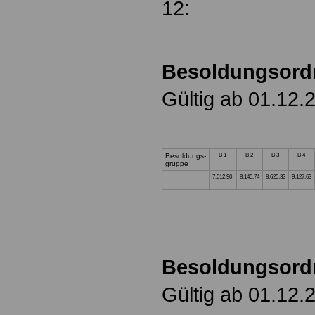
12: 13
Besoldungsord
Gültig ab 01.12.
Besoldungs-
B 1
B 2
B 3
B 4
gruppe
7.012,90
8.145,74
8.625,33
9.127,63
Besoldungsord
Gültig ab 01.12.