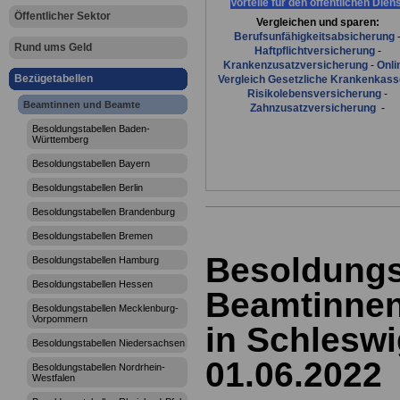
Vorteile für den öffentlichen Dien
Öffentlicher Sektor
Vergleichen und sparen:
Berufsunfähigkeitsabsicherung
Rund ums Geld
Haftpflichtversicherung
-
Krankenzusatzversicherung
-
Onli
Bezügetabellen
Vergleich Gesetzliche Krankenkas
Risikolebensversicherung
-
Beamtinnen und Beamte
Zahnzusatzversicherung
-
Besoldungstabellen Baden-
Württemberg
Besoldungstabellen Bayern
Besoldungstabellen Berlin
Besoldungstabellen Brandenburg
Besoldungstabellen Bremen
Besoldungs
Besoldungstabellen Hamburg
Besoldungstabellen Hessen
Beamtinne
Besoldungstabellen Mecklenburg-
Vorpommern
in Schleswi
Besoldungstabellen Niedersachsen
01.06.2022
Besoldungstabellen Nordrhein-
Westfalen