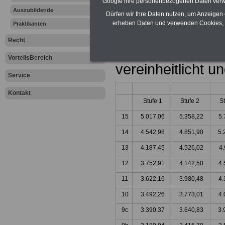
Google ihre personenbezogenen Daten verw
Die Tabellenwert
Auszubildende
Dürfen wir Ihre Daten nutzen, um Anzeigen 
erheben Daten und verwenden Cookies, 
Praktikanten
Ost gleichermaße
Recht
Tarigebiete Wes
VorteilsBereich
vereinheitlicht 
Service
Kontakt
Stufe 1
Stufe 2
S
15
5.017,06
5.358,22
5.
14
4.542,98
4.851,90
5.
13
4.187,45
4.526,02
4.
12
3.752,91
4.142,50
4.
11
3.622,16
3.980,48
4.
10
3.492,26
3.773,01
4.
9c
3.390,37
3.640,83
3.