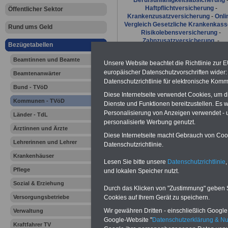
Berufsunfähigkeitsabsicherung
Haftpflichtversicherung
-
Öffentlicher Sektor
Krankenzusatzversicherung
-
Onli
Vergleich Gesetzliche Krankenkas
Rund ums Geld
Risikolebensversicherung
-
Zahnzusatzversicherung
-
Bezügetabellen
Beamtinnen und Beamte
Unsere Website beachtet die Richtlinie zur 
europäischer Datenschutzvorschriften wide
Beamtenanwärter
Datenschutzrichtlinie für elektronische Komm
Bund - TVöD
Diese Internetseite verwendet Cookies, um 
Kommunen - TVöD
Dienste und Funktionen bereitzustellen. Es
Personalisierung von Anzeigen verwendet - un
Länder - TdL
personalisierte Werbung genutzt.
Entgelttabe
Ärztinnen und Ärzte
Diese Internetseite macht Gebrauch von Cooki
Lehrerinnen und Lehrer
Datenschutzrichtlinie.
öffentliche
Krankenhäuser
Lesen Sie bitte unsere
Datenschutzrichtlinie
,
TVöD VKA 
Pflege
und lokalen Speicher nutzt.
Sozial & Erziehung
Gemeinden
Durch das Klicken von "Zustimmung" geben Sie
Versorgungsbetriebe
Cookies auf Ihrem Gerät zu speichern.
Tabelle ab 
Wir gewähren Dritten - einschließlich Google -
Verwaltung
Google-Website "
Datenschutzerklärung & N
Kraftfahrer TV