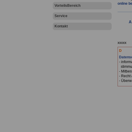
online b
VorteilsBereich
Service
A
Kontakt
.
xxxxx
D
Datens
- inform
stimmu
- Mitbe
- Recht 
- Überw