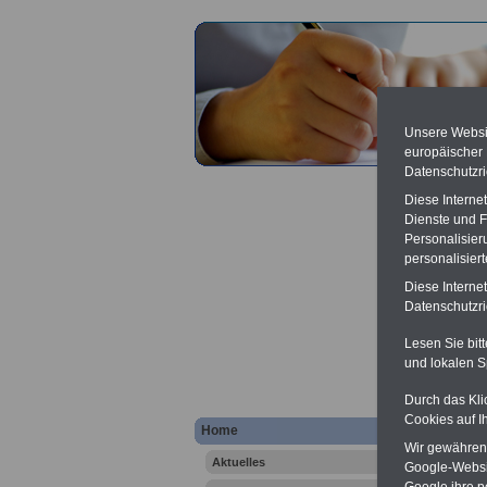
Unsere Websit
europäischer
Datenschutzri
Diese Interne
Dienste und F
Personalisier
personalisier
Diese Interne
Lexik
Datenschutzric
Lesen Sie bit
und lokalen S
Durch das Kli
Cookies auf I
Home
Wir gewähren D
Aktuelles
Google-Websi