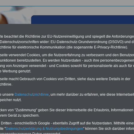
e beachtet die Richtlinie zur EU-Nutzereinwilligung und spiegelt die Anforderung
 Datenschutzvorschriften wider: EU-Datenschutz-Grundverordnung (DSGVO) und d
chtlinie für elektronische Kommunikation (die sogenannte E-Privacy-Richtlinie).
tseite verwendet Cookies, um die Nutzererfahrung zu verbessern und den Benutze
unktionen bereitzustellen. Es werden Nutzerdaten - auch ihre personenbezogenen
ung von Anzeigen verwendet - und Cookies sowohl für personalisierte als auch für 
te Werbung genutzt.
tseite macht Gebrauch von Cookies von Dritten, siehe dazu weitere Details in der
on Auszubildende - Buchstabe D
htlinie.
eBook zum Tarifrecht
te unsere
Datenschutzrichtlinie
, um mehr darüber zu erfahren, wie diese Internetse
ÖD neu aufgelegt
peicher nutzt.
Das beliebte eBook wurde im
cken von "Zustimmung" geben Sie dieser Internetseite die Erlaubnis, Informationen
Oktober 2025 neu aufgelegt.
hrem Gerät zu speichern.
Mit allen Entgelttabellen für
ritten - einschließlich Google - ebenfalls Zugriff auf die Nutzerdaten. Mithilfe eine
Beschäftigte - TVöD und TV-L -
te "
Datenschutzerklärung & Nutzungsbedingungen
" können Sie sich darüber infor
sowie den Auszubildenden-