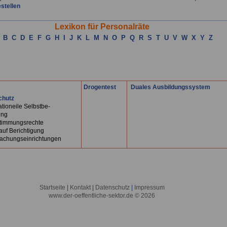
estellen
Lexikon für Personalräte
B
C
D
E
F
G
H
I
J
K
L
M
N
O
P
Q
R
S
T
U
V
W
X
Y
Z
Drogentest
Duales Ausbildungssystem
chutz
ationeile Selbstbe-
ng
stimmungsrechte
auf Berichtigung
achungseinrichtungen
Startseite
|
Kontakt
|
Datenschutz
|
Impressum
www.der-oeffentliche-sektor.de © 2026