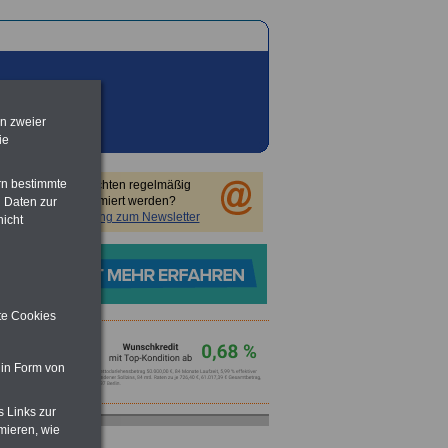
en zweier
ie
rn bestimmte
Sie möchten regelmäßig
informiert werden?
 Daten zur
Anmeldung zum Newsletter
nicht
ite Cookies
 in Form von
s Links zur
mieren, wie