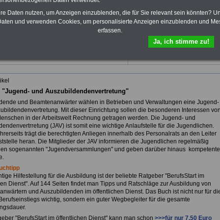
personenbezogenen Daten verwendet.
vergütungen von Bund, Länder
und Kommunen.
hre Daten nutzen, um Anzeigen einzublenden, die für Sie relevant sein könnten? U
Zum Komplettpreis von 10,00
aten und verwenden Cookies, um personalisierte Anzeigen einzublenden und Me
Euro (inkl. Bearbeitungsentgelt
erfassen.
und MwSt.) kann das >>>
eBook
Ja, ich stimme zu!
hier bestellt werden
ikel
 "Jugend- und Auszubildendenvertretung"
dende und Beamtenanwärter wählen in Betrieben und Verwaltungen eine Jugend-
ubildendenvertretung. Mit dieser Einrichtung sollen die besonderen Interessen vo
enschen in der Arbeitswelt Rechnung getragen werden. Die Jugend- und
endenvertrretung (JAV) ist somit eine wichtige Anlaufstelle für die Jugendlichen.
hrerseits trägt die berechtigten Anliegen innerhalb des Personalrats an den Leiter
ststelle heran. Die Mitglieder der JAV informieren die Jugendlichen regelmäßig
den sogenannten "Jugendversammlungen" und geben darüber hinaus kompetente
e.
uchtipp
tige Hilfestellung für die Ausbildung ist der beliebte Ratgeber "BerufsStart im
chen Dienst". Auf 144 Seiten findet man Tipps und Ratschläge zur Ausbildung von
nwärtern und Auszubildenden im öffentlichen Dienst. Das Buch ist nicht nur für di
Berufseinstiegs wichtig, sondern ein guter Wegbegleiter für die gesamte
ngsdauer.
eber "BerufsStart im öffentlichen Dienst" kann man schon
>>>für nur 7,50 Euro