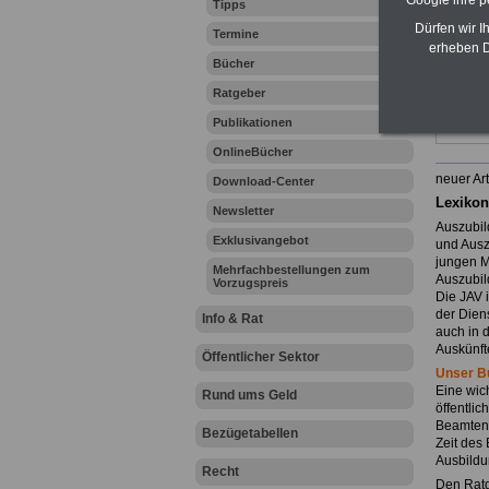
Google ihre 
Tipps
Dürfen wir I
Termine
erheben D
Bücher
Ratgeber
Publikationen
OnlineBücher
neuer Art
Download-Center
Lexikon
Newsletter
Auszubil
Exklusivangebot
und Ausz
jungen M
Mehrfachbestellungen zum
Auszubild
Vorzugspreis
Die JAV i
der Dien
Info & Rat
auch in 
Auskünft
Öffentlicher Sektor
Unser B
Eine wich
Rund ums Geld
öffentli
Beamtena
Bezügetabellen
Zeit des 
Ausbildu
Recht
Den Ratg