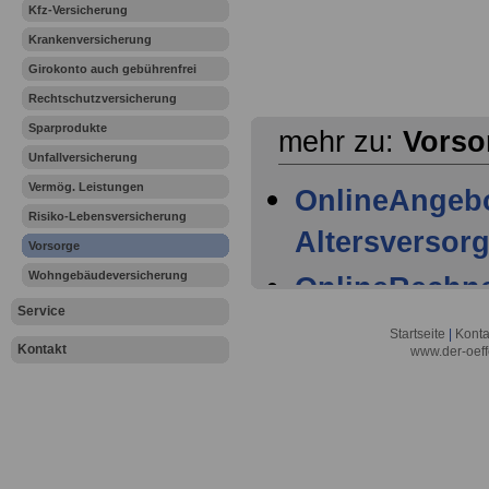
Kfz-Versicherung
Krankenversicherung
Girokonto auch gebührenfrei
Rechtschutzversicherung
Sparprodukte
mehr zu:
Vorso
Unfallversicherung
Vermög. Leistungen
OnlineAngebo
Risiko-Lebensversicherung
Altersversor
Vorsorge
Wohngebäudeversicherung
OnlineRechne
Service
OnlineVerglei
Startseite
|
Konta
Kontakt
www.der-oeff
Lebensversi
OnlineVerglei
Rentenversic