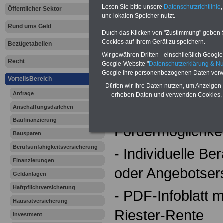
Riester-Ren
Lesen Sie bitte unsere
Datenschutzrichtlinie
,
Öffentlicher Sektor
und lokalen Speicher nutzt.
Das bietet Ihnen
Rund ums Geld
Durch das Klicken von "Zustimmung" geben Sie
Cookies auf Ihrem Gerät zu speichern.
Vergleichsservic
Bezügetabellen
Wir gewähren Dritten - einschließlich Google -
Recht
Google-Website "
Datenschutzerklärung & N
- Ausführlicher
Google ihre personenbezogenen Daten verw
VorteilsBereich
Leistungsvergle
Dürfen wir Ihre Daten nutzen, um Anzeigen 
Anfrage
erheben Daten und verwenden Cookies, 
Anschaffungsdarlehen
- Überblick über 
Baufinanzierung
Fördermöglichke
Bausparen
Berufsunfähigkeitsversicherung
- Individuelle Be
Finanzierungen
oder Angebotsers
Geldanlagen
Haftpflichtversicherung
- PDF-Infoblatt m
Hausratversicherung
Riester-Rente
Investment