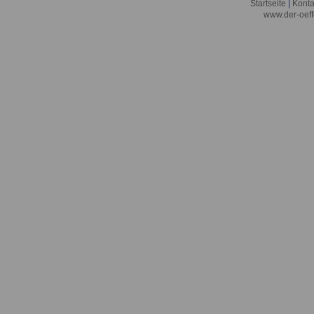
Startseite
|
Konta
www.der-oeff