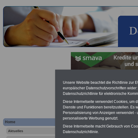
Hamburg-Ei
Unsere Website beachtet die Richtlinie zur 
europäischer Datenschutzvorschriften wide
Datenschutzrichtlinie für elektronische Komm
Klinik Ham
Diese Internetseite verwendet Cookies, um 
Dienste und Funktionen bereitzustellen. Es
Schön Klinik
Personalisierung von Anzeigen verwendet - un
personalisierte Werbung genutzt.
Home
Hamburg Eilbek
Diese Internetseite macht Gebrauch von Cooki
Aktuelles
Datenschutzrichtlinie.