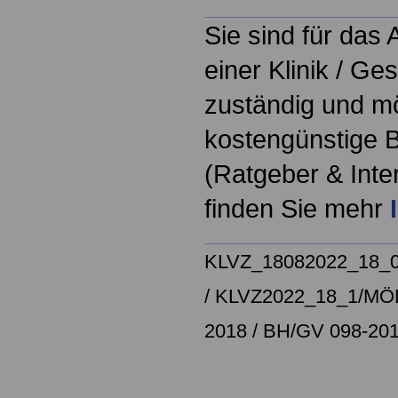
Sie sind für das
einer Klinik / Ge
zuständig und m
kostengünstige B
(Ratgeber & Inte
finden Sie mehr
KLVZ_18082022_18_
/
KLVZ2022_18_1/
MÖD
2018
/
BH/GV 098-20