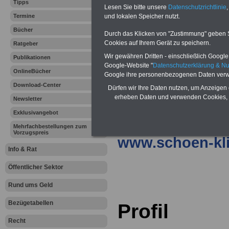
Ansprechpartner
Tipps
Lesen Sie bitte unsere
Datenschutzrichtlinie
,
Termine
und lokalen Speicher nutzt.
Michael Stannui
Bücher
Durch das Klicken von "Zustimmung" geben Sie
Dehnhaide 120
Cookies auf Ihrem Gerät zu speichern.
Ratgeber
Wir gewähren Dritten - einschließlich Google -
Publikationen
22081 Hamburg
Google-Website "
Datenschutzerklärung & N
OnlineBücher
Google ihre personenbezogenen Daten verw
Tel.: 040 / 2092
Download-Center
Dürfen wir Ihre Daten nutzen, um Anzeigen 
erheben Daten und verwenden Cookies, 
Fax: 040 / 2092
Newsletter
Exklusivangebot
KlinikHamburg@
Mehrfachbestellungen zum
Vorzugspreis
www.schoen-kli
Info & Rat
.
Öffentlicher Sektor
.
Rund ums Geld
Bezügetabellen
Profil
Recht