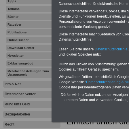
Tipps
Datenschutzrichtlinie für elektronische Komm
Termine
Diese Internetseite verwendet Cookies, um 
Dienste und Funktionen bereitzustellen. Es
Bücher
Personalisierung von Anzeigen verwendet - un
Ratgeber
personalisierte Werbung genutzt.
Für nur
160,00 
Publikationen
Diese Internetseite macht Gebrauch von Cooki
Datenschutzrichtlinie.
Kliniken oder son
OnlineBücher
Download-Center
Lesen Sie bitte unsere
Datenschutzrichtlinie
,
Gesundheitseinr
und lokalen Speicher nutzt.
Newsletter
"Klinikverzeich
Exklusivangebot
Durch das Klicken von "Zustimmung" geben Sie
Cookies auf Ihrem Gerät zu speichern.
Mehrfachbestellungen zum
Bucheintrag & 
Vorzugspreis
Wir gewähren Dritten - einschließlich Google -
Google-Website "
Datenschutzerklärung & N
Info & Rat
eintragen. Die Kl
Google ihre personenbezogenen Daten verw
Öffentlicher Sektor
Dürfen wir Ihre Daten nutzen, um Anzeigen 
Buch BEIHILFER
erheben Daten und verwenden Cookies, 
Rund ums Geld
unter
beihilfere
Bezügetabellen
Einfach unten di
Recht