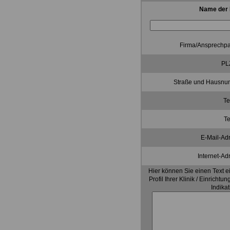
Name der K
Firma/Ansprechpa
PLZ
Straße und Hausnu
Te
Te
E-Mail-Ad
Internet-Ad
Hier können Sie einen Text e
Profil Ihrer Klinik / Einrich
Indika