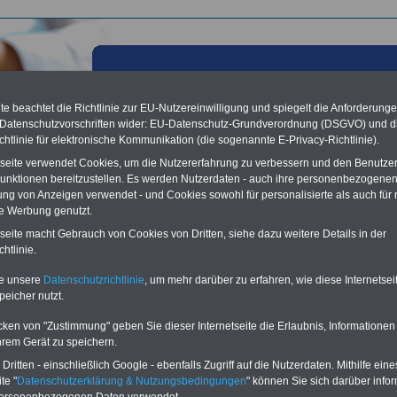
e beachtet die Richtlinie zur EU-Nutzereinwilligung und spiegelt die Anforderung
 Datenschutzvorschriften wider: EU-Datenschutz-Grundverordnung (DSGVO) und d
chtlinie für elektronische Kommunikation (die sogenannte E-Privacy-Richtlinie).
tseite verwendet Cookies, um die Nutzererfahrung zu verbessern und den Benutze
unktionen bereitzustellen. Es werden Nutzerdaten - auch ihre personenbezogenen
ung von Anzeigen verwendet - und Cookies sowohl für personalisierte als auch für 
te Werbung genutzt.
tseite macht Gebrauch von Cookies von Dritten, siehe dazu weitere Details in der
Baden - Klinik am Leisberg
htlinie.
m Leisberg
te unsere
Datenschutzrichtlinie
, um mehr darüber zu erfahren, wie diese Internetse
chstr. 8
aden-Baden
peicher nutzt.
2 21 / 39 39 30
 21 / 39 39 350
cken von "Zustimmung" geben Sie dieser Internetseite die Erlaubnis, Informationen
sberg-klinik.de
hrem Gerät zu speichern.
berg-klinik.de
ritten - einschließlich Google - ebenfalls Zugriff auf die Nutzerdaten. Mithilfe eine
te "
Datenschutzerklärung & Nutzungsbedingungen
" können Sie sich darüber infor