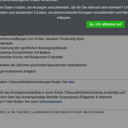
personenbezogenen Daten verwendet.
hre Daten nutzen, um Anzeigen einzublenden, die für Sie relevant sein könnten? U
aten und verwenden Cookies, um personalisierte Anzeigen einzublenden und Me
Einfach Bild anklicken
en Gürtel“ von Baden-Baden
erfassen.
nen die Privatklinik am Leisberg:
Ja, ich stimme zu!
ine intensive und individuell ausgerichtete Einzel– und
ruppentherapie
icheres Auffangen von Krisen, kreative Förderung Ihres
otentials
örderung der sportlichen Bewegungsfreude
oderne Einzelzimmer mit Balkon
enießer-Küche mit Restaurant-Charakter
ndeln die üblichen psychotherapeutischen Indikationen.
tige Aufnahmen möglich.
niken / Gesundheitseinrichtungen finden Sie
hier
für das Anzeigenmarketing in einer Klinik / Gesundheitseinrichtung zuständig und
sich über das kostengünstige Beihilfe-Doppelpack (Ratgeber & Internet)
ren? Hier finden Sie mehr
Informationen
2022_14_004 /
KLVZ2022_14_4/
MÖD/GV-071-2021 BH/GV 072-2018
/
BH/GV 074-2019