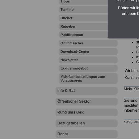
Google ihre 
Tipps
Profil
Dürfen wir I
Termine
.
erheben D
Bücher
Am „grün
bietet Ih
Ratgeber
e
Publikationen
G
s
OnlineBücher
P
Download-Center
F
m
Newsletter
G
Exklusivangebot
Wir beha
Mehrfachbestellungen zum
Kurzfris
Vorzugspreis
Mehr Kli
Info & Rat
Sie sind 
Öffentlicher Sektor
möchten 
informie
Rund ums Geld
KLVZ_1808
Bezügetabellen
Recht