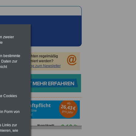
en zweier
ie
rn bestimmte
Sie möchten regelmäßig
informiert werden?
 Daten zur
Anmeldung zum Newsletter
nicht
ite Cookies
 in Form von
s Links zur
mieren, wie