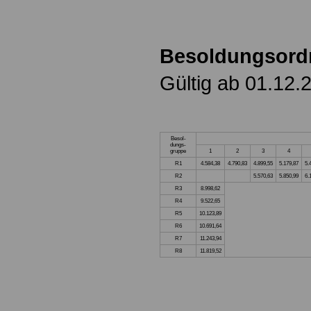
Besoldungsord
Gültig ab 01.12.
Besol-
dungs-
gruppe
1
2
3
4
R1
4.584,38
4.790,83
4.899,55
5.179,87
5.
R2
5.570,63
5.850,99
6.
R3
8.998,62
R4
9.522,65
R5
10.123,89
R6
10.691,64
R7
11.243,94
R8
11.819,52