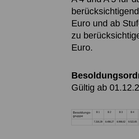
berücksichtigend
Euro und ab Stuf
zu berücksichtig
Euro.
Besoldungsord
Gültig ab 01.12.
Besoldungs-
B 1
B 2
B 3
B 4
gruppe
7.316,39
8.498,27
8.998,62
9.522,65