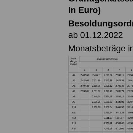
in Euro)
Besoldungsord
ab 01.12.2022
Monatsbeträge i
Besol-
Zweijahresrhythmus
dungs-
gruppe
1
2
3
4
5
A4
2.402,60
2.466,11
2.529,62
2.593,15
2.656
A5
2.420,66
2.501,99
2.565,18
2.628,33
2.691
A6
2.497,38
2.566,76
2.636,12
2.705,49
2.774
A7
2.598,81
2.661,16
2.748,46
2.835,74
2.923
A8
2.749,74
2.824,29
2.936,16
3.048
A9
2.995,26
3.068,63
3.188,01
3.307
A10
3.206,66
3.308,64
3.461,57
3.614
A11
3.655,54
3.812,29
3.969
A12
3.911,18
4.101,07
4.292
A13
4.378,01
4.584,42
4.790
A 14
4.445,28
4.713,02
4.980