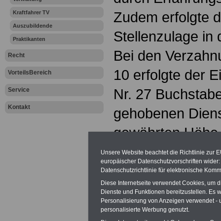
Zudem erfolgte d
Kraftfahrer TV
Auszubildende
Stellenzulage in 
Praktikanten
Bei den Verzahn
Recht
10 erfolgte der 
VorteilsBereich
Nr. 27 Buchstabe
Service
Kontakt
gehobenen Dienst
gewährten Höhe
einfachen und mi
Unsere Website beachtet die Richtlinie zur 
europäischer Datenschutzvorschriften wide
zur BesGr. A9 er
Datenschutzrichtlinie für elektronische Komm
Diese Internetseite verwendet Cookies, um 
eine nicht ruhege
Dienste und Funktionen bereitzustellen. Es
Personalisierung von Anzeigen verwendet - un
Strukturzulage v
personalisierte Werbung genutzt.