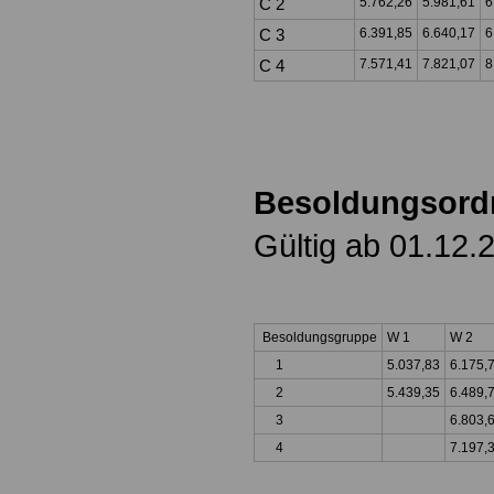
C 2
5.762,26
5.981,61
6
C 3
6.391,85
6.640,17
6
C 4
7.571,41
7.821,07
8
Besoldungsor
Gültig ab 01.12.
Besoldungsgruppe
W 1
W 2
1
5.037,83
6.175,
2
5.439,35
6.489,
3
6.803,
4
7.197,