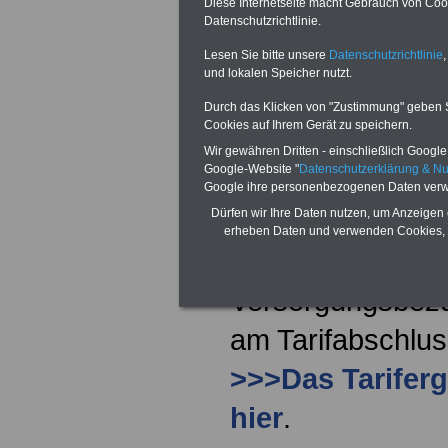
Diese Internetseite macht Gebrauch von Cooki
aber nicht an d
Datenschutzrichtlinie.
teilnimmt.
Lesen Sie bitte unsere
Datenschutzrichtlinie
,
und lokalen Speicher nutzt.
Tarifergebnis TV
Durch das Klicken von "Zustimmung" geben Sie
Cookies auf Ihrem Gerät zu speichern.
und 2023
Wir gewähren Dritten - einschließlich Google -
Google-Website "
Datenschutzerklärung & N
Für die Beamten 
Google ihre personenbezogenen Daten verw
Dürfen wir Ihre Daten nutzen, um Anzeigen 
Ausnahme Hessen 
erheben Daten und verwenden Cookies, 
Anhebung der Be
Versorgungsbezü
am Tarifabschlus
>>>Das Tariferg
hier
.