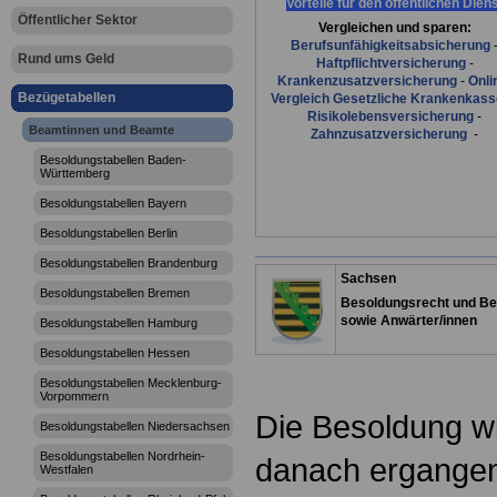
Vorteile für den öffentlichen Dien
Öffentlicher Sektor
Vergleichen und sparen:
Berufsunfähigkeitsabsicherung
Rund ums Geld
Haftpflichtversicherung
-
Krankenzusatzversicherung
-
Onli
Bezügetabellen
Vergleich Gesetzliche Krankenkas
Risikolebensversicherung
-
Beamtinnen und Beamte
Zahnzusatzversicherung
-
Besoldungstabellen Baden-
Württemberg
Besoldungstabellen Bayern
Besoldungstabellen Berlin
Besoldungstabellen Brandenburg
Sachsen
Besoldungstabellen Bremen
Besoldungsrecht und Be
sowie Anwärter/innen
Besoldungstabellen Hamburg
Besoldungstabellen Hessen
Besoldungstabellen Mecklenburg-
Vorpommern
Die Besoldung w
Besoldungstabellen Niedersachsen
Besoldungstabellen Nordrhein-
danach ergange
Westfalen