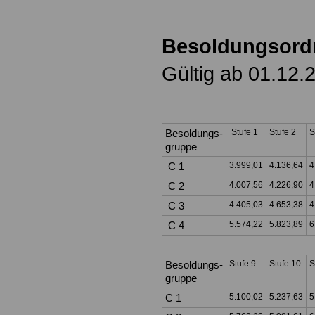
Besoldungsord
Gültig ab 01.12.
Besoldungs-
Stufe 1
Stufe 2
S
gruppe
C 1
3.999,01
4.136,64
4
C 2
4.007,56
4.226,90
4
C 3
4.405,03
4.653,38
4
C 4
5.574,22
5.823,89
6
Besoldungs-
Stufe 9
Stufe 10
S
gruppe
C 1
5.100,02
5.237,63
5