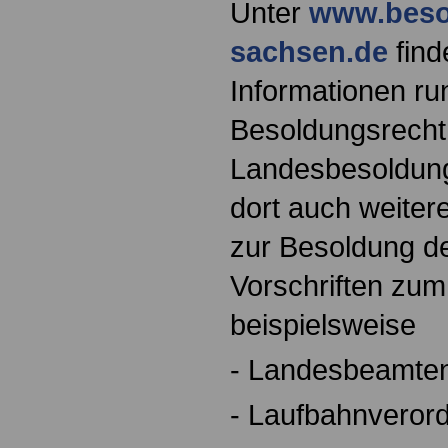
Unter
www.beso
sachsen.de
find
Informationen r
Besoldungsrech
Landesbesoldung
dort auch weiter
zur Besoldung d
Vorschriften zu
beispielsweise
- Landesbeamte
- Laufbahnveror