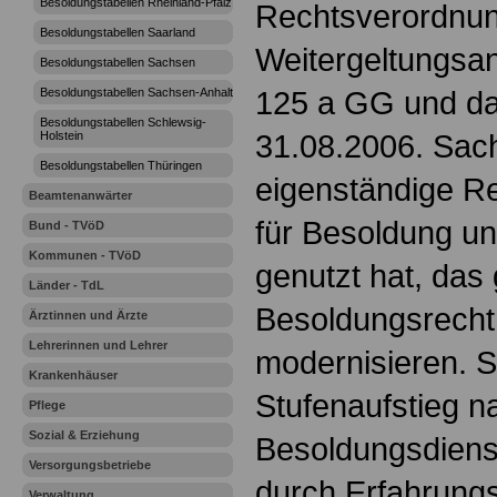
Besoldungstabellen Rheinland-Pfalz
Rechtsverordnung
Besoldungstabellen Saarland
Weitergeltungsan
Besoldungstabellen Sachsen
125 a GG und d
Besoldungstabellen Sachsen-Anhalt
Besoldungstabellen Schlewsig-
31.08.2006. Sach
Holstein
Besoldungstabellen Thüringen
eigenständige 
Beamtenanwärter
für Besoldung u
Bund - TVöD
Kommunen - TVöD
genutzt hat, das
Länder - TdL
Besoldungsrecht
Ärztinnen und Ärzte
Lehrerinnen und Lehrer
modernisieren. 
Krankenhäuser
Stufenaufstieg n
Pflege
Sozial & Erziehung
Besoldungsdienst
Versorgungsbetriebe
durch Erfahrungs
Verwaltung