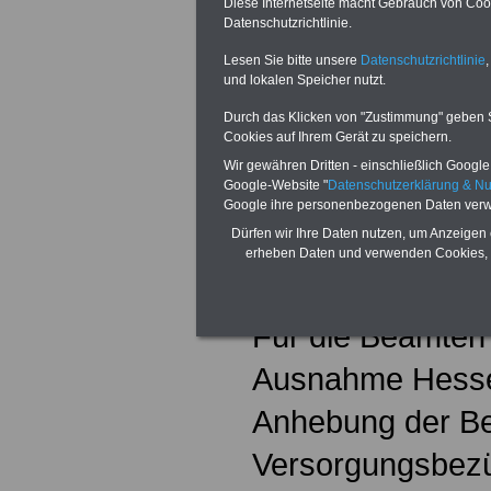
Diese Internetseite macht Gebrauch von Cooki
Gesundheitswes
Datenschutzrichtlinie.
Lesen Sie bitte unsere
Datenschutzrichtlinie
,
eine steuerfreie
und lokalen Speicher nutzt.
Höhe von 1.300 
Durch das Klicken von "Zustimmung" geben Sie
Cookies auf Ihrem Gerät zu speichern.
(Auszubildende, 
Wir gewähren Dritten - einschließlich Google -
Google-Website "
Datenschutzerklärung & N
Studierende 650 
Google ihre personenbezogenen Daten verw
Dürfen wir Ihre Daten nutzen, um Anzeigen 
Tarifabschluss ha
erheben Daten und verwenden Cookies, 
Monaten.
Für die Beamten 
Ausnahme Hessen 
Anhebung der Be
Versorgungsbezü