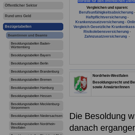
Vorteile für den öffentlichen Dien
Öffentlicher Sektor
Vergleichen und sparen:
Berufsunfähigkeitsabsicherung
Rund ums Geld
Haftpflichtversicherung
-
Krankenzusatzversicherung
-
Onli
Bezügetabellen
Vergleich Gesetzliche Krankenkas
Risikolebensversicherung
-
Beamtinnen und Beamte
Zahnzusatzversicherung
-
Besoldungstabellen Baden-
Württemberg
Besoldungstabellen Bayern
Besoldungstabellen Berlin
Besoldungstabellen Brandenburg
Nordrhein-Westfalen
Besoldungstabellen Bremen
Besoldungsrecht und Be
sowie Anwärter/innen
Besoldungstabellen Hamburg
Besoldungstabellen Hessen
Besoldungstabellen Mecklenburg-
Vorpommern
Die Besoldung w
Besoldungstabellen Niedersachsen
Besoldungstabellen Nordrhein-
danach ergange
Westfalen