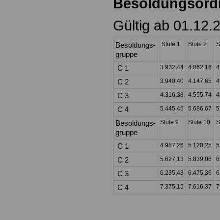
Besoldungsord
Gültig ab 01.12.
Besoldungs-
Stufe 1
Stufe 2
S
gruppe
C 1
3.932,44
4.062,16
4
C 2
3.940,40
4.147,65
4
C 3
4.316,38
4.555,74
4
C 4
5.445,45
5.686,67
5
Besoldungs-
Stufe 9
Stufe 10
S
gruppe
C 1
4.987,26
5.120,25
5
C 2
5.627,13
5.839,06
6
C 3
6.235,43
6.475,36
6
C 4
7.375,15
7.616,37
7