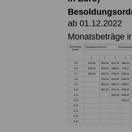
Besoldungsord
ab 01.12.2022
Monatsbeträge i
Besoldungs-
Zweijahresrhythmus
Dreijahresrh
gruppe
1
2
3
4
A 5
2476,82
2558,06
2621,19
2684,33
A 6
2530,15
2599,48
2668,80
2738,11
A 7
2601,19
2662,75
2748,92
2835,14
A 8
2750,20
2823,84
2934,29
A 9
2881,45
2953,03
3069,51
A 10
3087,66
3187,15
3336,34
A 11
3511,98
3660,44
A 12
3931,13
A 13
A 14
A 15
A 16