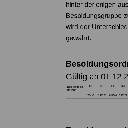
hinter derjenigen aus
Besoldungsgruppe zu
wird der Unterschied
gewährt.
Besoldungsord
Gültig ab 01.12.
Besoldungs-
B 1
B 2
B 3
B 4
gruppe
7.050,45
8.179,70
8.657,80
9.158,52