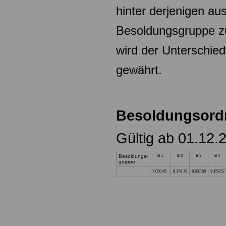
hinter derjenigen aus
Besoldungsgruppe zu
wird der Unterschied
gewährt.
Besoldungsord
Gültig ab 01.12.
Besoldungs-
B 1
B 2
B 3
B 4
gruppe
7.050,45
8.179,70
8.657,80
9.158,52