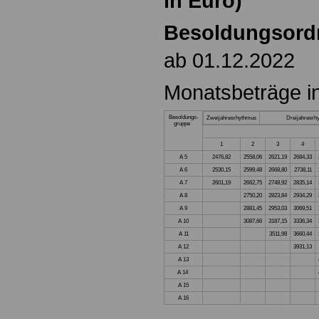
in Euro)
Besoldungsord
ab 01.12.2022
Monatsbeträge i
Besoldungs-
Zweijahresrhythmus
Dreijahresrh
gruppe
1
2
3
4
A 5
2476,82
2558,06
2621,19
2684,33
A 6
2530,15
2599,48
2668,80
2738,11
A 7
2601,19
2662,75
2748,92
2835,14
A 8
2750,20
2823,84
2934,29
A 9
2881,45
2953,03
3069,51
A 10
3087,66
3187,15
3336,34
A 11
3511,98
3660,44
A 12
3931,13
A 13
A 14
A 15
A 16