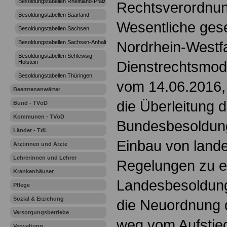
Besoldungstabellen Rheinland-Pfalz
Rechtsverordnun
Besoldungstabellen Saarland
Wesentliche gese
Besoldungstabellen Sachsen
Nordrhein-Westfa
Besoldungstabellen Sachsen-Anhalt
Besoldungstabellen Schlewsig-
Dienstrechtsmod
Holstein
Besoldungstabellen Thüringen
vom 14.06.2016, 
Beamtenanwärter
die Überleitung 
Bund - TVöD
Kommunen - TVöD
Bundesbesoldun
Länder - TdL
Einbau von land
Ärztinnen und Ärzte
Lehrerinnen und Lehrer
Regelungen zu e
Krankenhäuser
Landesbesoldung
Pflege
Sozial & Erziehung
die Neuordnung 
Versorgungsbetriebe
weg vom Aufstie
Verwaltung