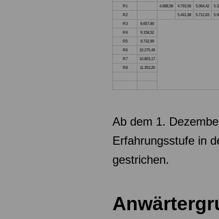
R1
4.688,58
4.793,56
5.064,42
5.3
R2
5.441,98
5.712,83
5.9
R3
8.657,80
R4
9.158,52
R5
9.732,99
R6
10.275,49
R7
10.803,17
R8
11.353,20
Ab dem 1. Dezember
Erfahrungsstufe in 
gestrichen.
Anwärtergr