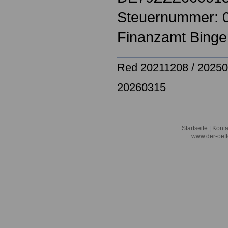
Steuernummer: 
Finanzamt Binge
Red 20211208 / 20250
20260315
Startseite
|
Konta
www.der-oeff