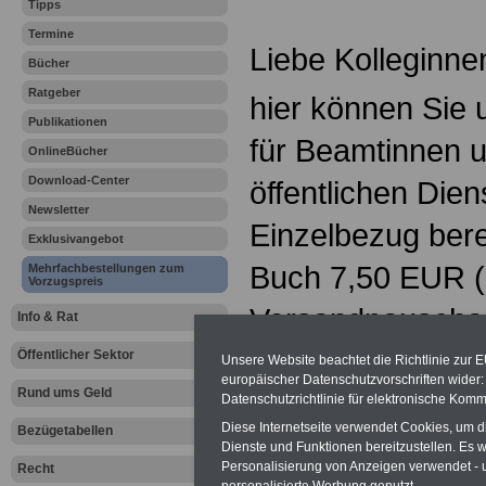
Tipps
Termine
Liebe Kolleginne
Bücher
Ratgeber
hier können Sie 
Publikationen
für Beamtinnen 
OnlineBücher
Download-Center
öffentlichen Dien
Newsletter
Einzelbezug bere
Exklusivangebot
Buch 7,50 EUR (
Mehrfachbestellungen zum
Vorzugspreis
Versandpauschal
Info & Rat
einer Bestellme
Öffentlicher Sektor
Unsere Website beachtet die Richtlinie zur 
europäischer Datenschutzvorschriften wide
Rund ums Geld
Exemplaren könn
Datenschutzrichtlinie für elektronische Komm
Diese Internetseite verwendet Cookies, um 
Bezügetabellen
für 3,50 Euro zz
Dienste und Funktionen bereitzustellen. Es
Personalisierung von Anzeigen verwendet - un
Recht