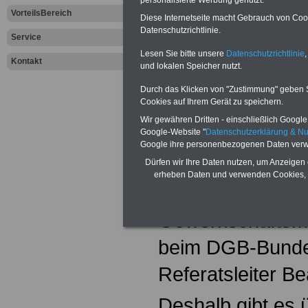
bekommen..
personalisierte Werbung genutzt.
VorteilsBereich
Diese Internetseite macht Gebrauch von Cooki
Der INFO-SERVI
Datenschutzrichtlinie.
Service
vor fast 30 Jahre
Lesen Sie bitte unsere
Datenschutzrichtlinie
,
Kontakt
und lokalen Speicher nutzt.
dieser Zeit gibt 
Durch das Klicken von "Zustimmung" geben Sie
Cookies auf Ihrem Gerät zu speichern.
Zusammenarbeit
Wir gewähren Dritten - einschließlich Google -
Google-Website "
Datenschutzerklärung & N
und Personalver
Google ihre personenbezogenen Daten verw
Gründer und Auto
Dürfen wir Ihre Daten nutzen, um Anzeigen 
erheben Daten und verwenden Cookies, 
mehr als 50 Jah
Gewerkschaftsmit
beim DGB-Bunde
Referatsleiter Be
Deshalb gibt es ü