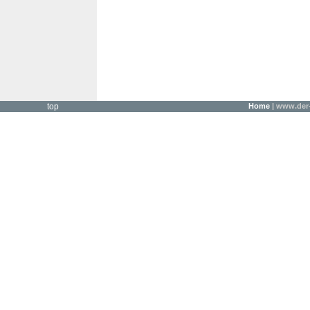
top
Home
| www.der-