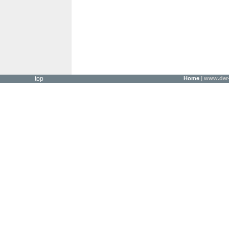
top
Home
| www.der-