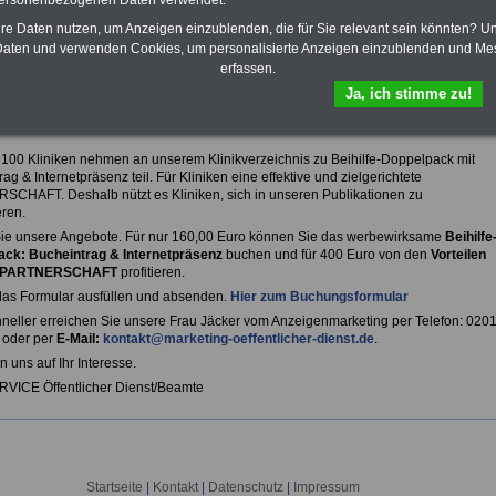
personenbezogenen Daten verwendet.
hre Daten nutzen, um Anzeigen einzublenden, die für Sie relevant sein könnten? U
B
C
D
E
F
G
H
I
J
K
L
M
aten und verwenden Cookies, um personalisierte Anzeigen einzublenden und Me
O
P
Q
R
S
T
U
V
W
X
Y
Z
erfassen.
Ja, ich stimme zu!
 100 Kliniken nehmen an unserem Klinikverzeichnis zu Beihilfe-Doppelpack mit
ag & Internetpräsenz teil. Für Kliniken eine effektive und zielgerichtete
CHAFT. Deshalb nützt es Kliniken, sich in unseren Publikationen zu
eren.
ie unsere Angebote. Für nur 160,00 Euro können Sie das werbewirksame
Beihilfe
ck: Bucheintrag & Internetpräsenz
buchen und für 400 Euro von den
Vorteilen
r PARTNERSCHAFT
profitieren.
das Formular ausfüllen und absenden.
Hier zum Buchungsformular
neller erreichen Sie unsere Frau Jäcker vom Anzeigenmarketing per Telefon: 020
 oder per
E-Mail:
kontakt@marketing-oeffentlicher-dienst.de
.
n uns auf Ihr Interesse.
VICE Öffentlicher Dienst/Beamte
Startseite
|
Kontakt
|
Datenschutz
|
Impressum