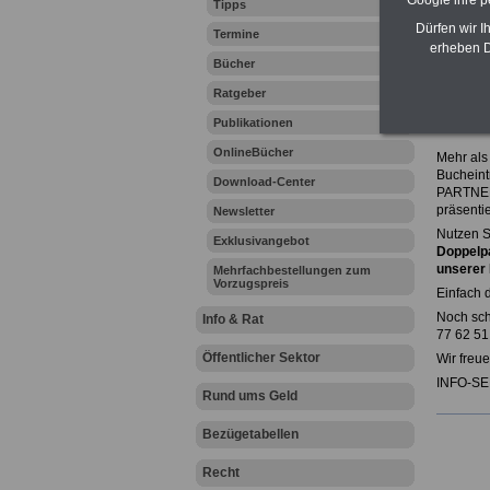
Google ihre 
Tipps
Dürfen wir I
A
Termine
erheben D
N
Bücher
Ratgeber
Publikationen
OnlineBücher
Mehr als
Bucheintr
Download-Center
PARTNERS
präsenti
Newsletter
Nutzen S
Exklusivangebot
Doppelpa
unsere
Mehrfachbestellungen zum
Vorzugspreis
Einfach 
Noch sch
Info & Rat
77 62 51
Öffentlicher Sektor
Wir freue
INFO-SER
Rund ums Geld
Bezügetabellen
Recht