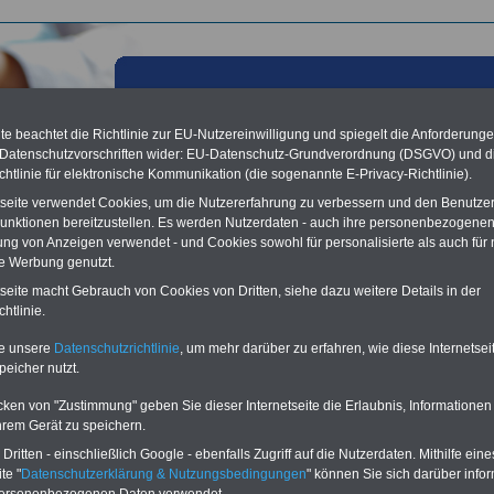
e beachtet die Richtlinie zur EU-Nutzereinwilligung und spiegelt die Anforderung
 Datenschutzvorschriften wider: EU-Datenschutz-Grundverordnung (DSGVO) und d
chtlinie für elektronische Kommunikation (die sogenannte E-Privacy-Richtlinie).
tseite verwendet Cookies, um die Nutzererfahrung zu verbessern und den Benutze
unktionen bereitzustellen. Es werden Nutzerdaten - auch ihre personenbezogenen
ung von Anzeigen verwendet - und Cookies sowohl für personalisierte als auch für 
te Werbung genutzt.
tseite macht Gebrauch von Cookies von Dritten, siehe dazu weitere Details in der
tionen von A bis Z von Kliniken
htlinie.
te unsere
Datenschutzrichtlinie
, um mehr darüber zu erfahren, wie diese Internetse
ert für Kliniken durch die PARTNERSCHAFT mit dem INFO
peicher nutzt.
E Öffentlicher Dienst/Beamte
den Sie eine Datenbank zu Indikationen von A bis Z sowie Empfehlungen zu
cken von "Zustimmung" geben Sie dieser Internetseite die Erlaubnis, Informationen
lten Kliniken, Sanatorien und sonstigen Gesundheitseinrichtungen. Wir bauen di
hrem Gerät zu speichern.
k weiter aus. Ein echter Mehrwert für die Besucher unserer Website und unsere
aus dem Bereich "Kliniken, Sanatorien und Gesundheitseinrichtungen", weil
ritten - einschließlich Google - ebenfalls Zugriff auf die Nutzerdaten. Mithilfe eine
ikationen bei google.de sehr gut gelistet sind..
te "
Datenschutzerklärung & Nutzungsbedingungen
" können Sie sich darüber infor