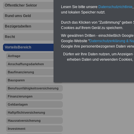
Werden Sie Patie
Öffentlicher Sektor
Lesen Sie bitte unsere
Datenschutzrichtlinie
,
und lokalen Speicher nutzt.
Hier kommen Sie 
Rund ums Geld
Durch das Klicken von "Zustimmung" geben Sie
günstigen Preisen
Bezügetabellen
Cookies auf Ihrem Gerät zu speichern.
Wir gewähren Dritten - einschließlich Google -
Recht
- Optimaler Vers
Google-Website "
Datenschutzerklärung & N
Google ihre personenbezogenen Daten verw
VorteilsBereich
- Kostenlos und 
Dürfen wir Ihre Daten nutzen, um Anzeigen 
Anfrage
erheben Daten und verwenden Cookies, 
- TOP-Anbieter mi
Anschaffungsdarlehen
- Infobroschüre m
Baufinanzierung
Bausparen
Berufsunfähigkeitsversicherung
Finanzierungen
Geldanlagen
Haftpflichtversicherung
Hausratversicherung
Investment