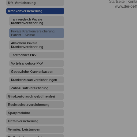
Startseite
|
Konta
Kfz-Versicherung
www.der-oeff
Krankenversicherung
Tarifvergleich Private
Krankenversicherung
Private Krankenversicherung
Patient 1 Klasse
Absichern Private
Krankenversicherung
Tarifrechner PKV
Vorteilsangebote PKV
Gesetzliche Krankenkassen
Krankenzusatzversicherungen
Zahnzusatzversicherung
Girokonto auch gebührenfrei
Rechtschutzversicherung
Sparprodukte
Unfallversicherung
Vermög. Leistungen