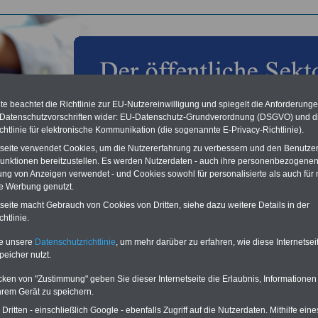
e beachtet die Richtlinie zur EU-Nutzereinwilligung und spiegelt die Anforderung
 Datenschutzvorschriften wider: EU-Datenschutz-Grundverordnung (DSGVO) und d
chtlinie für elektronische Kommunikation (die sogenannte E-Privacy-Richtlinie).
tseite verwendet Cookies, um die Nutzererfahrung zu verbessern und den Benutze
unktionen bereitzustellen. Es werden Nutzerdaten - auch ihre personenbezogenen
ung von Anzeigen verwendet - und Cookies sowohl für personalisierte als auch für 
te Werbung genutzt.
echner zur Privaten Krankenversicherung
tseite macht Gebrauch von Cookies von Dritten, siehe dazu weitere Details in der
t es zum Mini-Rechner für den Versicherungsschutz bei der Privaten
htlinie.
ersicherung
te unsere
Datenschutzrichtlinie
, um mehr darüber zu erfahren, wie diese Internetse
peicher nutzt.
cken von "Zustimmung" geben Sie dieser Internetseite die Erlaubnis, Informationen
hrem Gerät zu speichern.
ritten - einschließlich Google - ebenfalls Zugriff auf die Nutzerdaten. Mithilfe eine