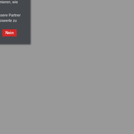
mieren, wie
nsere Partner
sswerte zu
Nein