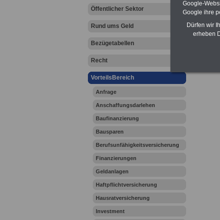
Google-Websi
Öffentlicher Sektor
Google ihre 
Dürfen wir I
Rund ums Geld
erheben D
Bezügetabellen
Recht
VorteilsBereich
Anfrage
Anschaffungsdarlehen
Baufinanzierung
Bausparen
Berufsunfähigkeitsversicherung
Finanzierungen
Geldanlagen
Haftpflichtversicherung
Hausratversicherung
Investment