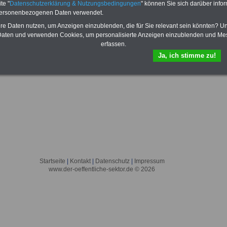
te "
Datenschutzerklärung & Nutzungsbedingungen
" können Sie sich darüber infor
personenbezogenen Daten verwendet.
hre Daten nutzen, um Anzeigen einzublenden, die für Sie relevant sein könnten? U
aten und verwenden Cookies, um personalisierte Anzeigen einzublenden und Me
erfassen.
Ja, ich stimme zu!
Startseite
|
Kontakt
|
Datenschutz
|
Impressum
www.der-oeffentliche-sektor.de © 2026