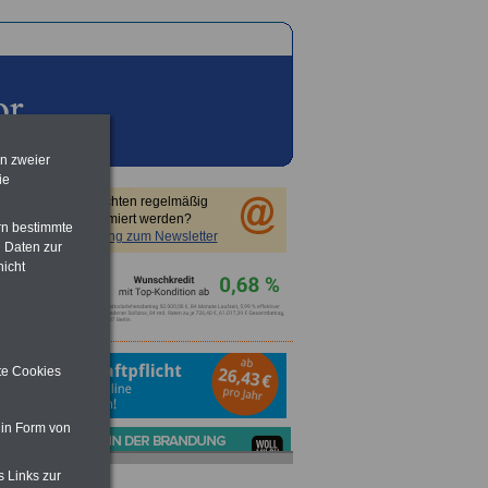
en zweier
ie
Sie möchten regelmäßig
informiert werden?
rn bestimmte
Anmeldung zum Newsletter
 Daten zur
nicht
ite Cookies
 in Form von
s Links zur