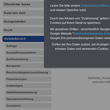
Öffentlicher Sektor
Lesen Sie bitte unsere
Datenschutzrichtlinie
,
und lokalen Speicher nutzt.
Rund ums Geld
Durch das Klicken von "Zustimmung" geben Sie
Bezügetabellen
Cookies auf Ihrem Gerät zu speichern.
Wir gewähren Dritten - einschließlich Google -
Recht
Google-Website "
Datenschutzerklärung & N
Google ihre personenbezogenen Daten verw
VorteilsBereich
Dürfen wir Ihre Daten nutzen, um Anzeigen 
Anfrage
erheben Daten und verwenden Cookies, 
Anschaffungsdarlehen
Baufinanzierung
Bausparen
Berufsunfähigkeitsversicherung
Startseite
|
Konta
Finanzierungen
www.der-oeff
Geldanlagen
Haftpflichtversicherung
Hausratversicherung
Investment