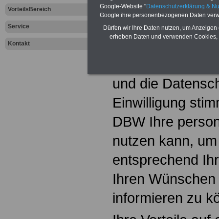
verordnung (E
Google-Website "
Datenschutzerklärung & N
VorteilsBereich
Google ihre personenbezogenen Daten verw
anzuwenden. Des
Service
Dürfen wir Ihre Daten nutzen, um Anzeigen 
erheben Daten und verwenden Cookies, 
Regelungen zum 
Kontakt
aktualisiert, die 
und die Datenschu
Einwilligung sti
DBW Ihre perso
nutzen kann, um 
entsprechend Ih
Ihren Wünschen
informieren zu k