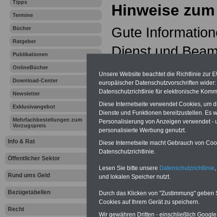
Tipps
Hinweise zum 
Termine
Gute Information
Bücher
Ratgeber
Dienst und Beam
Publikationen
DBW gewohnt. D
OnlineBücher
Unsere Website beachtet die Richtlinie zur 
Download-Center
europäischer Datenschutzvorschriften wide
gespeicherten D
Datenschutzrichtlinie für elektronische Komm
Newsletter
aktuellen Inform
Diese Internetseite verwendet Cookies, um 
Exklusivangebot
Dienste und Funktionen bereitzustellen. Es
Mehrfachbestellungen zum
Personalisierung von Anzeigen verwendet - un
Ihrer Daten und d
Vorzugspreis
personalisierte Werbung genutzt.
Umgang damit ist
Info & Rat
Diese Internetseite macht Gebrauch von Cooki
Datenschutzrichtlinie.
Öffentlicher Sektor
verständlich­keit.
Lesen Sie bitte unsere
Datenschutzrichtlinie
,
Rund ums Geld
und lokalen Speicher nutzt.
Ab dem 25. Mai 
Bezügetabellen
Durch das Klicken von "Zustimmung" geben Sie
der Europäische
Cookies auf Ihrem Gerät zu speichern.
Recht
Wir gewähren Dritten - einschließlich Google -