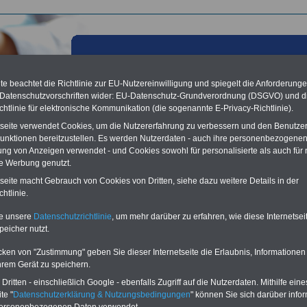
e beachtet die Richtlinie zur EU-Nutzereinwilligung und spiegelt die Anforderung
 Datenschutzvorschriften wider: EU-Datenschutz-Grundverordnung (DSGVO) und d
chtlinie für elektronische Kommunikation (die sogenannte E-Privacy-Richtlinie).
tseite verwendet Cookies, um die Nutzererfahrung zu verbessern und den Benutze
unktionen bereitzustellen. Es werden Nutzerdaten - auch ihre personenbezogenen
ung von Anzeigen verwendet - und Cookies sowohl für personalisierte als auch für 
te Werbung genutzt.
tseite macht Gebrauch von Cookies von Dritten, siehe dazu weitere Details in der
ebenstein - Kurort
htlinie.
iebenstein gibt es mehrere Gesundheitseinrichtungen, für Beihilfeberechtigte habe
te unsere
Datenschutzrichtlinie
, um mehr darüber zu erfahren, wie diese Internetse
ge Tipps ausgewählt:
peicher nutzt.
urparkklinik Dr. Lauterbach
>>>weiter
&i-Fachklinik Bad Liebenstein
>>>weiter
cken von "Zustimmung" geben Sie dieser Internetseite die Erlaubnis, Informationen
hrem Gerät zu speichern.
r Website haben wir für Beihilfeberechtigte mehr als 100
itseinrichtungen ausgewählt Hier finden Sie eine nach den
Ortsnamen
ritten - einschließlich Google - ebenfalls Zugriff auf die Nutzerdaten. Mithilfe eine
rte Übersicht aller Tipps zu den Gesundheitseinrichtungen
>>>weiter
te "
Datenschutzerklärung & Nutzungsbedingungen
" können Sie sich darüber infor