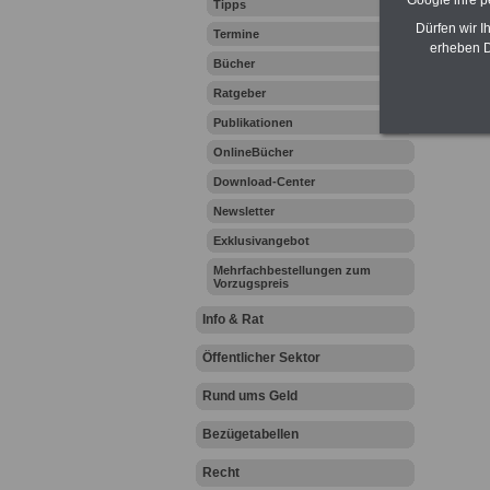
Google ihre 
Tipps
Dürfen wir I
Termine
erheben D
Bücher
Ratgeber
Publikationen
OnlineBücher
Download-Center
Newsletter
Exklusivangebot
Mehrfachbestellungen zum
Vorzugspreis
Info & Rat
Öffentlicher Sektor
Rund ums Geld
Bezügetabellen
Recht