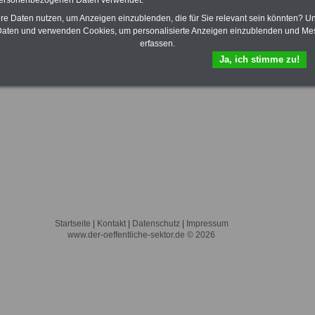
personenbezogenen Daten verwendet.
hre Daten nutzen, um Anzeigen einzublenden, die für Sie relevant sein könnten? U
aten und verwenden Cookies, um personalisierte Anzeigen einzublenden und Me
erfassen.
Ja, ich stimme zu!
Startseite
|
Kontakt
|
Datenschutz
|
Impressum
www.der-oeffentliche-sektor.de © 2026