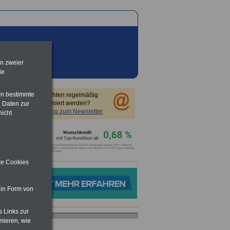
en zweier
ie
rn bestimmte
Sie möchten regelmäßig
informiert werden?
 Daten zur
Anmeldung zum Newsletter
nicht
n
ite Cookies
 in Form von
s Links zur
mieren, wie