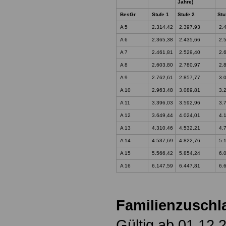
Jahre)
BesGr
Stufe 1
Stufe 2
Stu
A 5
2.314,42
2.397,93
2.4
A 6
2.365,38
2.435,66
2.5
A 7
2.461,81
2.529,40
2.6
A 8
2.603,80
2.780,97
2.8
A 9
2.762,61
2.857,77
3.0
A 10
2.963,48
3.089,81
3.2
A 11
3.396,03
3.592,96
3.7
A 12
3.649,44
4.024,01
4.1
A 13
4.310,46
4.532,21
4.7
A 14
4.537,69
4.822,76
5.1
A 15
5.566,42
5.854,24
6.0
A 16
6.147,59
6.447,81
6.6
Familienzuschl
Gültig ab 01.12.