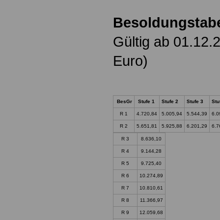
Besoldungstabe
Gültig ab 01.12.
Euro)
BesGr
Stufe 1
Stufe 2
Stufe 3
Stu
R 1
4.720,84
5.005,94
5.544,39
6.0
R 2
5.651,81
5.925,88
6.201,29
6.7
R 3
8.636,10
R 4
9.144,28
R 5
9.725,40
R 6
10.274,89
R 7
10.810,61
R 8
11.366,97
R 9
12.059,68