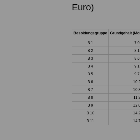
Euro)
Besoldungsgruppe
Grundgehalt (Mon
B 1
7.0
B 2
8.1
B 3
8.6
B 4
9.1
B 5
9.7
B 6
10.
B 7
10.
B 8
11.
B 9
12.
B 10
14.
B 11
14.