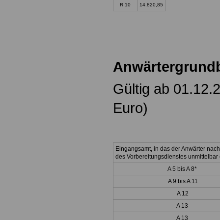
R 10
14.820,85
Anwärtergrund
Gültig ab 01.12.
Euro)
Eingangsamt, in das der Anwärter nac
des Vorbereitungsdienstes unmittelbar e
A 5 bis A 8*
A 9 bis A 11
A 12
A 13
A 13