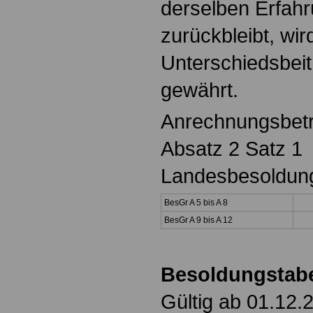
derselben Erfahr
zurückbleibt, wir
Unterschiedsbeit
gewährt.
Anrechnungsbet
Absatz 2 Satz 1
Landesbesoldung
BesGr A 5 bis A 8
BesGr A 9 bis A 12
Besoldungstabe
Gültig ab 01.12.