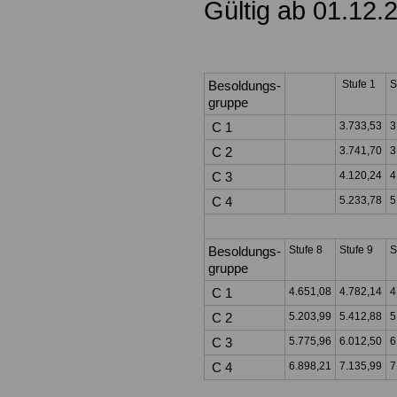
Gültig ab 01.12.
Besoldungs-
Stufe 1
S
gruppe
C 1
3.733,53
3
C 2
3.741,70
3
C 3
4.120,24
4
C 4
5.233,78
5
Besoldungs-
Stufe 8
Stufe 9
S
gruppe
C 1
4.651,08
4.782,14
4
C 2
5.203,99
5.412,88
5
C 3
5.775,96
6.012,50
6
C 4
6.898,21
7.135,99
7