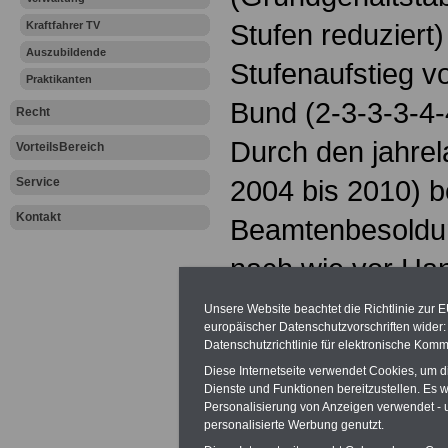
Stufen reduziert
Kraftfahrer TV
Auszubildende
Stufenaufstieg vo
Praktikanten
Bund (2-3-3-3-4
Recht
Durch den jahrel
VorteilsBereich
2004 bis 2010) b
Service
Kontakt
Beamtenbesoldung
nach wie vor Ha
Tarifergebnis TV
Unsere Website beachtet die Richtlinie zur 
europäischer Datenschutzvorschriften wide
und 2023
Datenschutzrichtlinie für elektronische Komm
Diese Internetseite verwendet Cookies, um 
Die neu gewählt
Dienste und Funktionen bereitzustellen. Es
Personalisierung von Anzeigen verwendet - un
personalisierte Werbung genutzt.
kündigte an, das