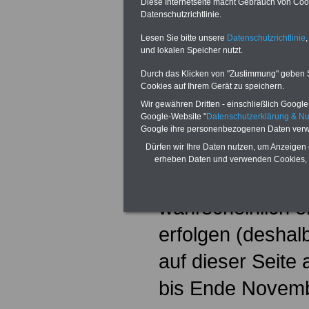
Diese Internetseite macht Gebrauch von Cooki
Legislaturperiode
Datenschutzrichtlinie.
Lesen Sie bitte unsere
Datenschutzrichtlinie
,
Besoldungsniveau
und lokalen Speicher nutzt.
dem Besoldungsd
Durch das Klicken von "Zustimmung" geben Sie
Cookies auf Ihrem Gerät zu speichern.
Länder durch di
Wir gewähren Dritten - einschließlich Google -
Google-Website "
Datenschutzerklärung & N
Tarifergebnisses
Google ihre personenbezogenen Daten verw
Dürfen wir Ihre Daten nutzen, um Anzeigen 
übernehmen). Di
erheben Daten und verwenden Cookies, 
Besoldungserhöh
wahrscheinlich e
erfolgen (deshalb
auf dieser Seite 
bis Ende Novemb