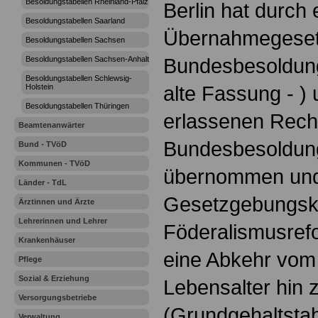
Besoldungstabellen Rheinland-Pfalz
Berlin hat durch
Besoldungstabellen Saarland
Übernahmegeset
Besoldungstabellen Sachsen
Bundesbesoldun
Besoldungstabellen Sachsen-Anhalt
Besoldungstabellen Schlewsig-
alte Fassung - )
Holstein
Besoldungstabellen Thüringen
erlassenen Recht
Beamtenanwärter
Bundesbesoldun
Bund - TVöD
Kommunen - TVöD
übernommen und
Länder - TdL
Gesetzgebungsk
Ärztinnen und Ärzte
Lehrerinnen und Lehrer
Föderalismusref
Krankenhäuser
eine Abkehr vom
Pflege
Sozial & Erziehung
Lebensalter hin 
Versorgungsbetriebe
(Grundgehaltstab
Verwaltung