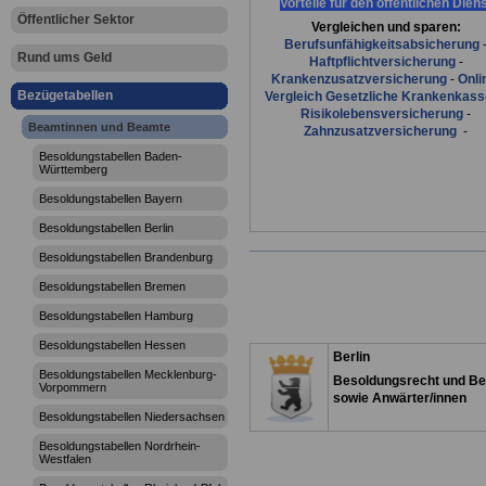
Vorteile für den öffentlichen Dien
Öffentlicher Sektor
Vergleichen und sparen:
Berufsunfähigkeitsabsicherung
Rund ums Geld
Haftpflichtversicherung
-
Krankenzusatzversicherung
-
Onli
Bezügetabellen
Vergleich Gesetzliche Krankenkas
Risikolebensversicherung
-
Beamtinnen und Beamte
Zahnzusatzversicherung
-
Besoldungstabellen Baden-
Württemberg
Besoldungstabellen Bayern
Besoldungstabellen Berlin
Besoldungstabellen Brandenburg
Besoldungstabellen Bremen
Besoldungstabellen Hamburg
Besoldungstabellen Hessen
Berlin
Besoldungstabellen Mecklenburg-
Besoldungsrecht und Be
Vorpommern
sowie Anwärter/innen
Besoldungstabellen Niedersachsen
Besoldungstabellen Nordrhein-
Westfalen